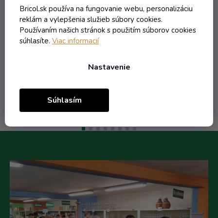
Skladom
Bricol.sk používa na fungovanie webu, personalizáciu
reklám a vylepšenia služieb súbory cookies.
1,02 € vrátane DPH
Používaním našich stránok s použitím súborov cookies
0,83 €
súhlasíte.
Viac informacií
/ ks
1,29 €
(-36%)
Nastavenie
Do košíka
Súhlasím