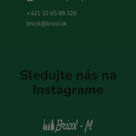
+421 32 65 88 328
bricol@bricol.sk
Z
á
p
Sledujte nás na
ä
t
Instagrame
i
e