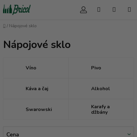
Prejsť
Hľadať
NÁKUP
na
obsah
KOŠÍK
Domov
/
Nápojové sklo
Nápojové sklo
Víno
Pivo
Káva a čaj
Alkohol
Karafy a
Swarowski
džbány
V
Cena