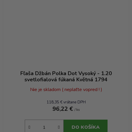
Fľaša Džbán Polka Dot Vysoký - 1.20
svetlofialová fúkaná Květná 1794
Nie je skladom ( neplaťte vopred ! )
118,35 € vrátane DPH
96,22 €
/ ks
DO KOŠÍKA