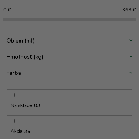
ý
p
0
€
363
€
i
s
p
r
Objem (ml)
o
d
Hmotnosť (kg)
u
k
Farba
t
o
v
Na sklade
83
Akcia
35