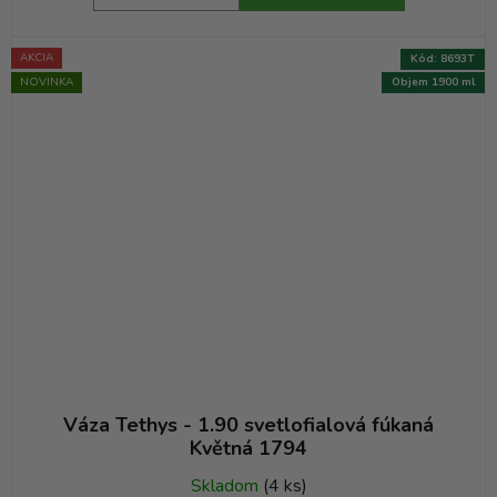
AKCIA
Kód:
8693T
NOVINKA
Objem 1900 ml
Váza Tethys - 1.90 svetlofialová fúkaná
Květná 1794
Skladom
(4 ks)