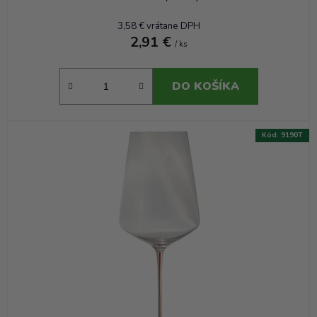
3,58 € vrátane DPH
2,91 €
/ ks
DO KOŠÍKA
Kód:
9190T