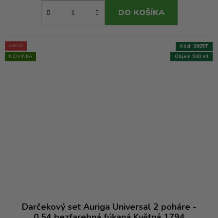
DO KOŠÍKA
AKCIA
Kód:
8685T
NOVINKA
Objem 540 ml
Darčekový set Auriga Universal 2 poháre -
0.54 bezfarebná fúkaná Květná 1794