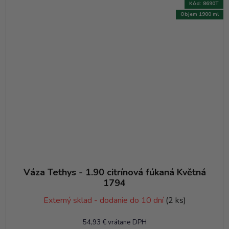
Kód:
8690T
Objem 1900 ml
Váza Tethys - 1.90 citrínová fúkaná Květná
1794
Externý sklad - dodanie do 10 dní
(2 ks)
54,93 € vrátane DPH