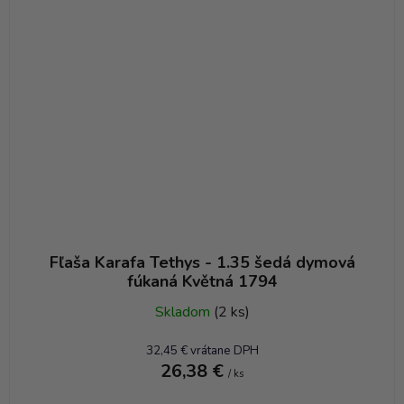
Fľaša Karafa Tethys - 1.35 šedá dymová
fúkaná Květná 1794
Skladom
(2 ks)
32,45 € vrátane DPH
26,38 €
/ ks