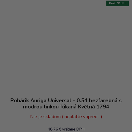
Kód:
9188T
Pohárik Auriga Universal - 0.54 bezfarebná s
modrou linkou fúkaná Květná 1794
Nie je skladom ( neplaťte vopred ! )
48,76 € vrátane DPH