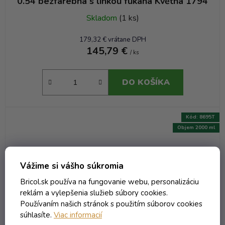
0.54 bezfarebná s linkou fúkaná Květná 1794
Skladom
(1 ks)
179,32 € vrátane DPH
145,79 €
/ ks
DO KOŠÍKA
Kód:
8695T
Objem 2000 ml
Vážime si vášho súkromia
Bricol.sk používa na fungovanie webu, personalizáciu
reklám a vylepšenia služieb súbory cookies.
Používaním našich stránok s použitím súborov cookies
súhlasíte.
Viac informacií