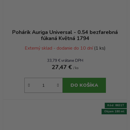
Pohárik Auriga Universal - 0.54 bezfarebná
fúkaná Květná 1794
Externý sklad - dodanie do 10 dní
(1 ks)
33,79 € vrátane DPH
27,47 €
/ ks
DO KOŠÍKA
Kód:
8631T
Objem 180 ml