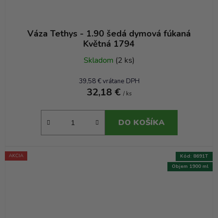
Váza Tethys - 1.90 šedá dymová fúkaná
Květná 1794
Skladom
(2 ks)
39,58 € vrátane DPH
32,18 €
/ ks
DO KOŠÍKA
AKCIA
Kód:
8691T
Objem 1900 ml