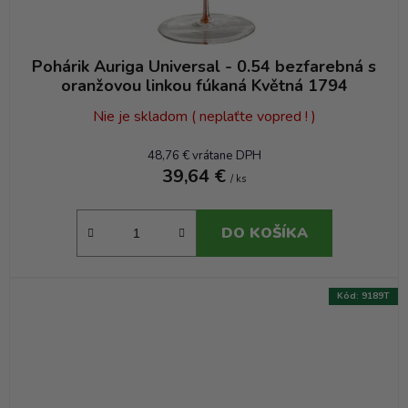
Pohárik Auriga Universal - 0.54 bezfarebná s
oranžovou linkou fúkaná Květná 1794
Nie je skladom ( neplaťte vopred ! )
48,76 € vrátane DPH
39,64 €
/ ks
DO KOŠÍKA
Kód:
9189T