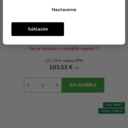
Nastavenie
Súhlasím
Fľaša Džbán Polka Dot - 2.00 bezfarebná
fúkaná Květná 1794
Nie je skladom ( neplaťte vopred ! )
127,34 € vrátane DPH
103,53 €
/ ks
DO KOŠÍKA
Kód:
8694T
Objem 1200 ml