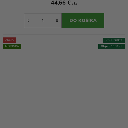
44,66 €
/ ks
DO KOŠÍKA
AKCIA
Kód:
8689T
NOVINKA
Objem 1350 ml