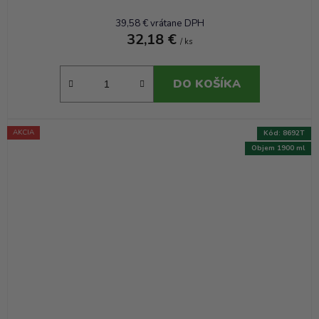
39,58 € vrátane DPH
32,18 €
/ ks
DO KOŠÍKA
AKCIA
Kód:
8692T
Objem 1900 ml