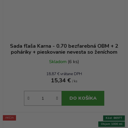
Sada fľaša Karna - 0.70 bezfarebná OBM + 2
poháriky + pieskovanie nevesta so ženíchom
Skladom
(6 ks)
18,87 € vrátane DPH
15,34 €
/ ks
DO KOŠÍKA
AKCIA
Kód:
8697T
Objem 1000 ml