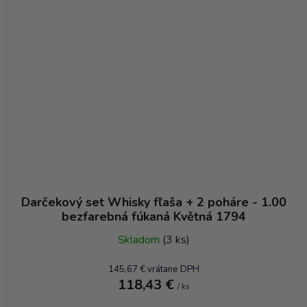
Darčekový set Whisky fľaša + 2 poháre - 1.00
bezfarebná fúkaná Květná 1794
Skladom
(3 ks)
145,67 € vrátane DPH
118,43 €
/ ks