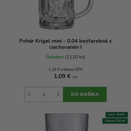
u
k
t
o
v
Pohár Krígel mini - 0.04 bezfarebná s
ciachovaním I
Skladom
(2120 ks)
1,34 € vrátane DPH
1,09 €
/ ks
DO KOŠÍKA
Kód:
9338T
Objem 300 ml