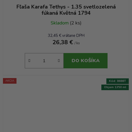
Fľaša Karafa Tethys - 1.35 svetlozelená
fúkaná Květná 1794
Skladom
(2 ks)
32,45 € vrátane DPH
26,38 €
/ ks
DO KOŠÍKA
AKCIA
Kód:
8688T
Objem 1350 ml