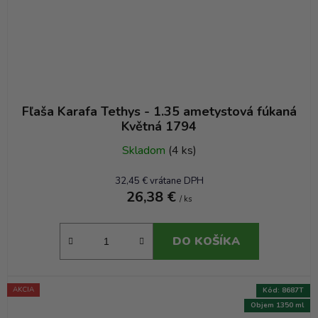
Fľaša Karafa Tethys - 1.35 ametystová fúkaná
Květná 1794
Skladom
(4 ks)
32,45 € vrátane DPH
26,38 €
/ ks
DO KOŠÍKA
AKCIA
Kód:
8687T
Objem 1350 ml