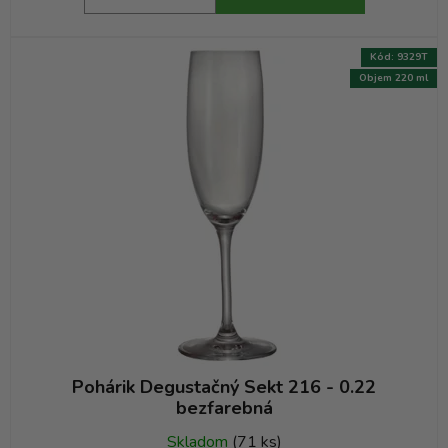
Kód:
9329T
Objem 220 ml
Pohárik Degustačný Sekt 216 - 0.22
bezfarebná
Skladom
(71 ks)