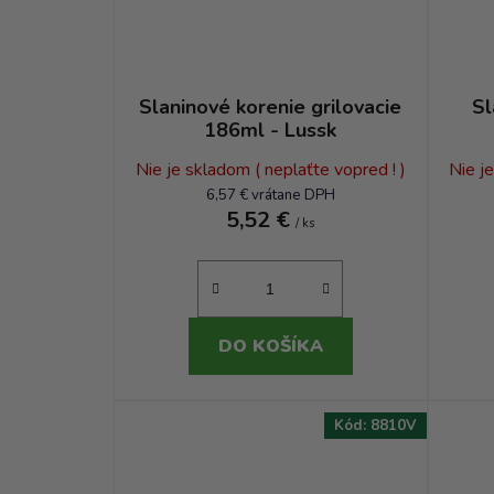
Slaninové korenie grilovacie
Sl
186ml - Lussk
Nie je skladom ( neplaťte vopred ! )
Nie j
6,57 € vrátane DPH
5,52 €
/ ks
DO KOŠÍKA
Kód:
8810V