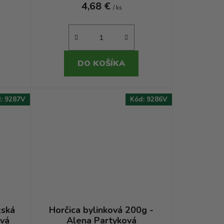
4,68 €
/ ks
DO KOŠÍKA
d:
9287V
Kód:
9286V
žská
Horčica bylinková 200g -
ová
Alena Partyková