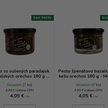
Kód:
9419V
Kó
o zo sušených paradajok
Pesto špenátovo bazalk
ašských orechov 180 g -
kešu orechmi 180 g - Mi
Mirkine dobroty
dobroty
Skladom
(7 ks)
Skladom
(7 ks)
4,98 € vrátane DPH
4,98 € vrátane DPH
4,05 €
4,05 €
/ ks
/ ks