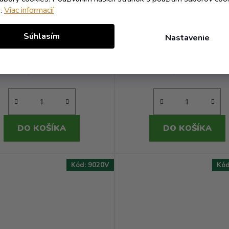
e.
Viac informacií
ninové korenie s údenou
Slaninové korenie kla
aprikou 230ml - Lussk
230ml - Lussk
Súhlasím
Nastavenie
Skladom
(4 ks)
Skladom
(9 ks)
7,82 € vrátane DPH
7,82 € vrátane DPH
6,57 €
6,57 €
/ ks
/ ks
DO KOŠÍKA
DO KOŠÍKA
Kód:
9020V
Kó