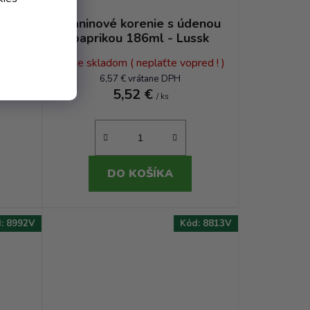
sik
Slaninové korenie s údenou
paprikou 186ml - Lussk
Nie je skladom ( neplaťte vopred ! )
6,57 € vrátane DPH
5,52 €
/ ks
DO KOŠÍKA
d:
8992V
Kód:
8813V