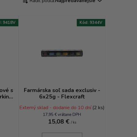
Radiť podľa:
Najpredávanejšie
a
d
e
d:
9418V
Kód:
9344V
n
i
e
p
r
o
d
u
k
ové s
Farmárska soľ sada exclusiv -
rkine
6x25g - Flexcraft
t
o
Externý sklad - dodanie do 10 dní
(2 ks)
v
17,95 € vrátane DPH
15,08 €
/ ks