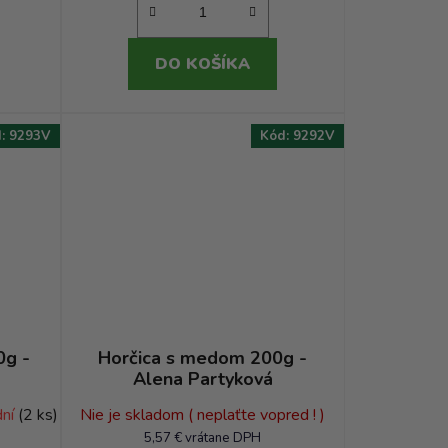
DO KOŠÍKA
d:
9293V
Kód:
9292V
0g -
Horčica s medom 200g -
Alena Partyková
dní
(2 ks)
Nie je skladom ( neplaťte vopred ! )
5,57 € vrátane DPH