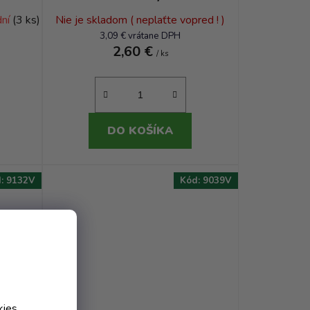
dní
(3 ks)
Nie je skladom ( neplaťte vopred ! )
3,09 € vrátane DPH
2,60 €
/ ks
DO KOŠÍKA
d:
9132V
Kód:
9039V
kies