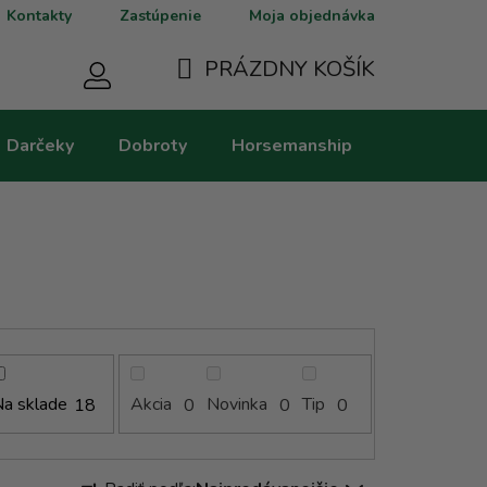
Kontakty
Zastúpenie
Moja objednávka
PRÁZDNY KOŠÍK
NÁKUPNÝ
Darčeky
Dobroty
Horsemanship
Kategorie
KOŠÍK
a sklade
Akcia
Novinka
Tip
18
0
0
0
R