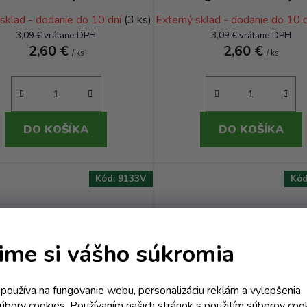
 sklad - dodanie do 10 dní
(3 ks)
Externý sklad - dodanie do 10 
3,09 € vrátane DPH
3,09 € vrátane DPH
2,60 €
2,60 €
/ ks
/ ks
DO KOŠÍKA
DO KOŠÍKA
Kód:
9133V
Kó
ime si vášho súkromia
k používa na fungovanie webu, personalizáciu reklám a vylepšenia
súbory cookies. Používaním našich stránok s použitím súborov coo