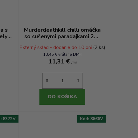
a s
Murderdeathkill chilli omáčka
ely
so sušenými paradajkami 200
g - Zachs pesto
Externý sklad - dodanie do 10 dní
(2 ks)
13,46 € vrátane DPH
11,31 €
/ ks
DO KOŠÍKA
d:
8372V
Kód:
8666V