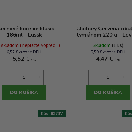
aninové korenie klasik
Chutney Červená cibuľ
186ml - Lussk
tymiánom 220 g - Lov
Food
e skladom ( neplaťte vopred ! )
Skladom
(1 ks)
6,57 € vrátane DPH
5,50 € vrátane DPH
5,52 €
4,47 €
/ ks
/ ks
DO KOŠÍKA
DO KOŠÍKA
Kód:
8373V
Kó