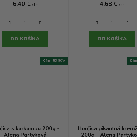
6,40 €
4,68 €
/ ks
/ ks
DO KOŠÍKA
DO KOŠÍKA
Kód:
9290V
Kó
čica s kurkumou 200g -
Horčica pikantná krem
Alena Partyková
200g - Alena Partyk