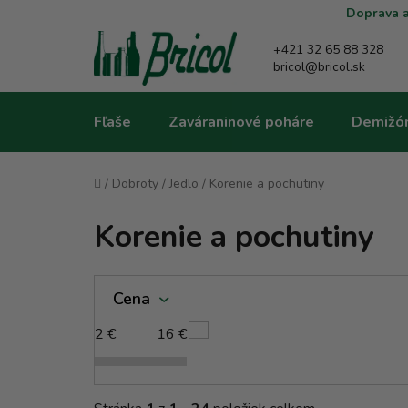
Prejsť
Doprava a
na
obsah
+421 32 65 88 328
bricol@bricol.sk
Fľaše
Zaváraninové poháre
Demižó
Domov
/
Dobroty
/
Jedlo
/
Korenie a pochutiny
Korenie a pochutiny
V
Cena
ý
p
2
€
16
€
i
s
p