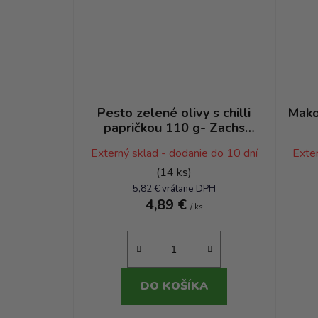
Pesto zelené olivy s chilli
Mako
papričkou 110 g- Zachs
Pesto
Externý sklad - dodanie do 10 dní
Exter
(14 ks)
5,82 € vrátane DPH
4,89 €
/ ks
DO KOŠÍKA