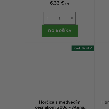
6,33 €
/ ks
DO KOŠÍKA
Kód:
9291V
Horčica s medvedím
Hor
cesnakom 200g - Alena