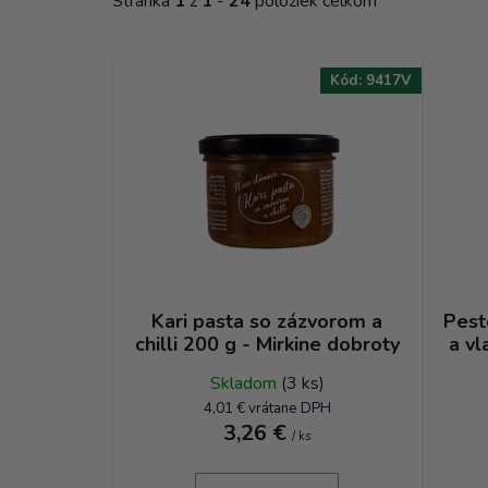
Stránka
1
z
1
-
24
položiek celkom
r
o
d
Kód:
9417V
u
k
t
o
v
Kari pasta so zázvorom a
Pest
chilli 200 g - Mirkine dobroty
a vl
Skladom
(3 ks)
4,01 € vrátane DPH
3,26 €
/ ks