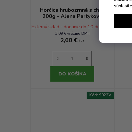
súhlasít
Horčica hrubozrnná s chilli
Sla
200g - Alena Partyková
p
Externý sklad - dodanie do 10 dní
(2 ks)
3,09 € vrátane DPH
2,60 €
/ ks
DO KOŠÍKA
Kód:
9022V