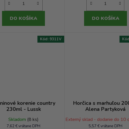
DO KOŠÍKA
DO KOŠÍKA
Kód:
9311V
Kó
ninové korenie country
Horčica s marhuľou 20
230ml - Lussk
Alena Partyková
Skladom
(8 ks)
Externý sklad - dodanie do 10 
7,62 € vrátane DPH
5,57 € vrátane DPH