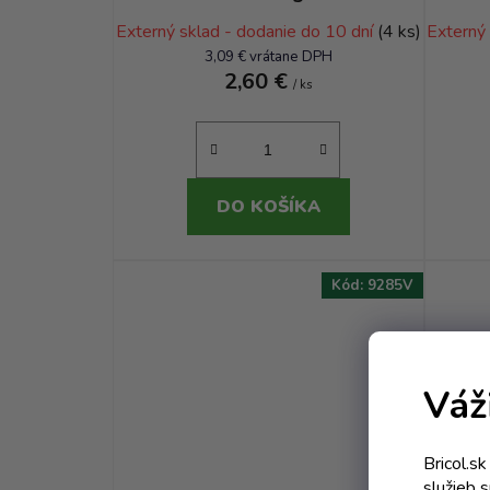
Partyková
Externý sklad - dodanie do 10 dní
(4 ks)
Externý
3,09 € vrátane DPH
2,60 €
/ ks
DO KOŠÍKA
Kód:
9285V
Váž
Bricol.s
služieb 