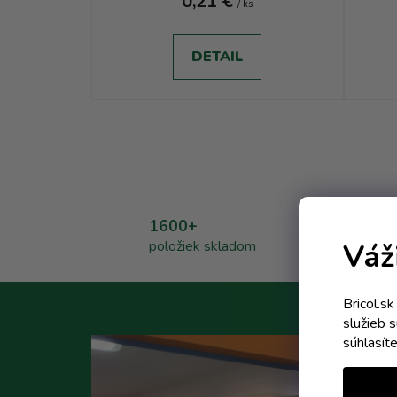
0,21 €
/ ks
DETAIL
1600+
položiek skladom
Váž
Bricol.s
služieb 
súhlasít