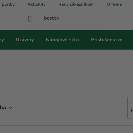
 platby
Aktuality
Rady zákazníkom
O firme
ny
Uzávery
Nápojové sklo
Príslušenstvo
rba
N