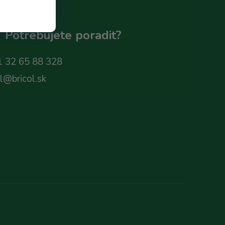
Potrebujete poradit?
 32 65 88 328
ol@bricol.sk