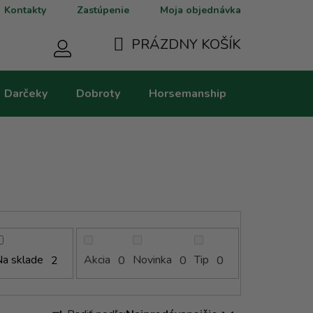
Kontakty
Zastúpenie
Moja objednávka
PRÁZDNY KOŠÍK
NÁKUPNÝ
Darčeky
Dobroty
Horsemanship
Kategorie
KOŠÍK
a sklade
Akcia
Novinka
Tip
2
0
0
0
R