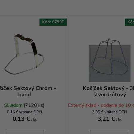
Kód:
6799T
Kó
šíček Sektový Chróm -
Košíček Sektový - 3
band
štvordrôtový
Skladom
(7120 ks)
Externý sklad - dodanie do 10 
0,16 € vrátane DPH
3,95 € vrátane DPH
0,13 €
3,21 €
/ ks
/ ks