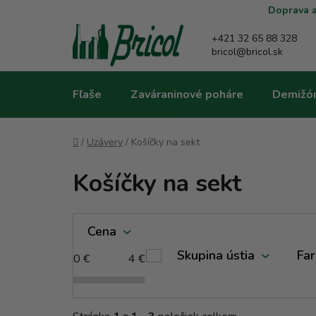
Prejsť
Doprava a
na
obsah
+421 32 65 88 328
bricol@bricol.sk
Fľaše
Zaváraninové poháre
Demižó
Domov
/
Uzávery
/
Košíčky na sekt
Košíčky na sekt
V
Cena
ý
p
Skupina ústia
Fa
0
€
4
€
i
s
p