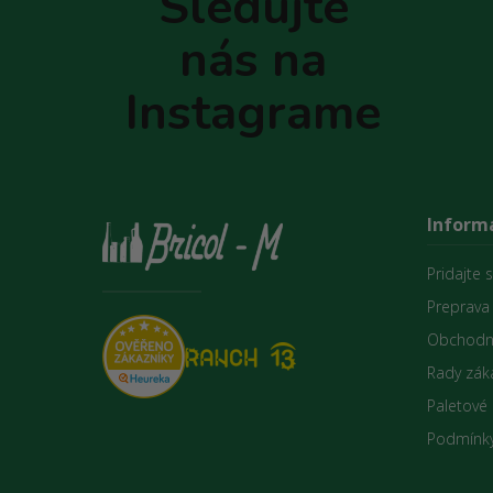
Sledujte
ä
t
nás na
i
e
Instagrame
Informá
Pridajte 
Preprava
Obchodn
Rady zák
Paletové
Podmínky