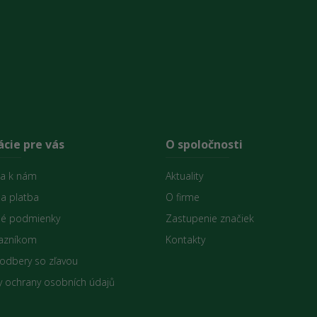
cie pre vás
O spoločnosti
sa k nám
Aktuality
 a platba
O firme
é podmienky
Zastupenie značiek
azníkom
Kontakty
 odbery so zľavou
 ochrany osobních údajů