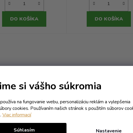
DO KOŠÍKA
DO KOŠÍKA
O
v
l
á
d
a
Predaj
Odborné
c
od 1 ks
poradenstvo
ime si vášho súkromia
i
e
p
k používa na fungovanie webu, personalizáciu reklám a vylepšenia
r
súbory cookies. Používaním našich stránok s použitím súborov coo
v
e.
Viac informacií
k
y
Súhlasím
Nastavenie