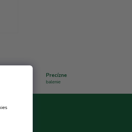
Precízne
balenie
kies