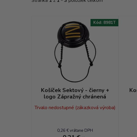
Stránka
1
z
1
-
3
položiek celkom
r
o
d
Kód:
8981T
u
k
t
o
v
Košíček Sektový - čierny +
Ko
logo Zápražný chránená
Trvalo nedostupné (zákazková výroba)
0,26 € vrátane DPH