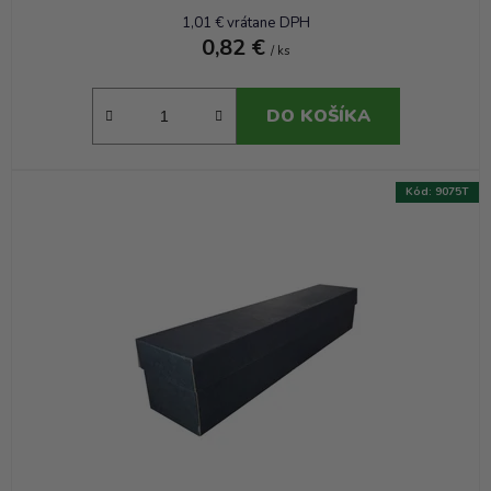
1,01 € vrátane DPH
0,82 €
/ ks
DO KOŠÍKA
Kód:
9075T