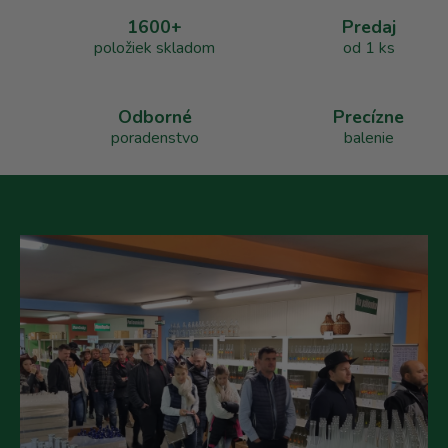
a
1600+
Predaj
c
položiek skladom
od 1 ks
i
e
p
r
Odborné
Precízne
v
poradenstvo
balenie
k
y
v
ý
p
i
s
u