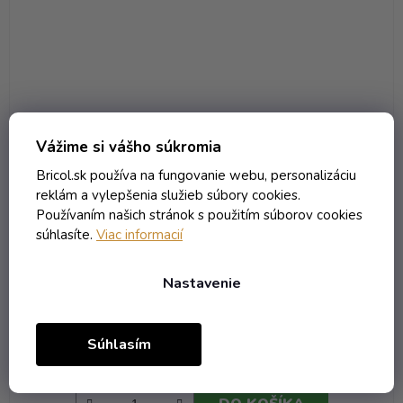
Vážime si vášho súkromia
Bricol.sk používa na fungovanie webu, personalizáciu
reklám a vylepšenia služieb súbory cookies.
Používaním našich stránok s použitím súborov cookies
súhlasíte.
Viac informacií
Kartón Bordo S Okienkom - 1x0.75 zelená
Nastavenie
Skladom
(76 ks)
1,57 € vrátane DPH
Súhlasím
1,28 €
/ ks