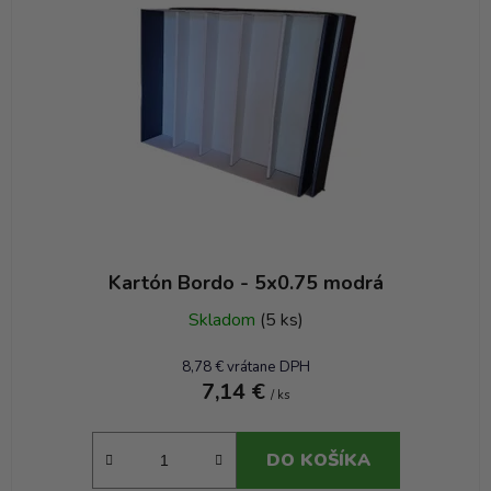
e
p
r
o
d
u
k
t
o
v
Kartón Bordo - 5x0.75 modrá
Skladom
(5 ks)
8,78 € vrátane DPH
7,14 €
/ ks
DO KOŠÍKA