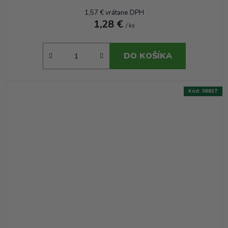
1,57 € vrátane DPH
1,28 €
/ ks
DO KOŠÍKA
Kód:
0681T