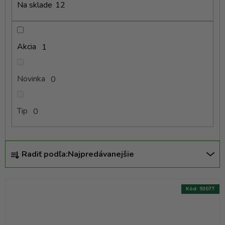
k
Na sklade
12
t
o
v
Akcia
1
Novinka
0
Tip
0
R
Radiť podľa:
Najpredávanejšie
a
d
e
Kód:
9307T
n
i