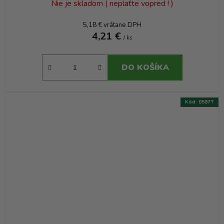
Nie je skladom ( neplaťte vopred ! )
5,18 € vrátane DPH
4,21 €
/ ks
DO KOŠÍKA
Kód:
0587T