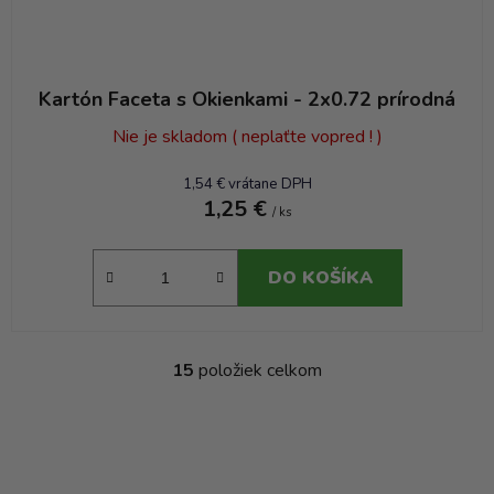
Kartón Faceta s Okienkami - 2x0.72 prírodná
Nie je skladom ( neplaťte vopred ! )
1,54 € vrátane DPH
1,25 €
/ ks
DO KOŠÍKA
15
položiek celkom
O
v
l
á
d