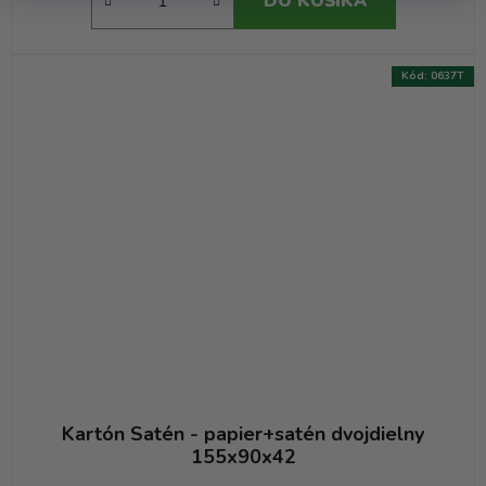
DO KOŠÍKA
Kód:
0637T
Kartón Satén - papier+satén dvojdielny
155x90x42