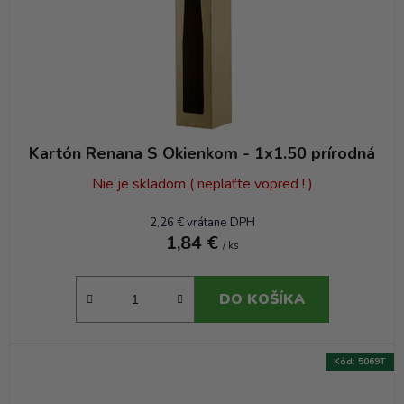
Kartón Renana S Okienkom - 1x1.50 prírodná
Nie je skladom ( neplaťte vopred ! )
2,26 € vrátane DPH
1,84 €
/ ks
DO KOŠÍKA
Kód:
5069T