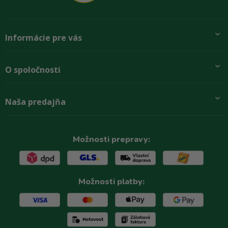
Informácie pre vás
Pridajte sa k nám
O spoločnosti
Preprava a platba
Obchodné podmienky
Aktuality
Naša predajňa
Rady zákazníkom
O firme
Paletové odbery so zľavou
Zastupenie značiek
Podmínky ochrany osobních údajů
Kontakty
Možnosti prepravy:
Možnosti platby: