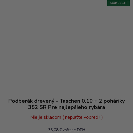
Kód:
3383T
Podberák drevený - Taschen 0.10 + 2 poháriky
352 SR Pre najlepšieho rybára
Nie je skladom ( neplaťte vopred ! )
35,08 € vrátane DPH