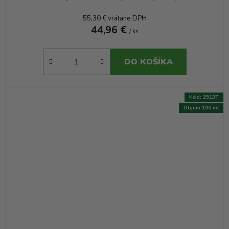
55,30 € vrátane DPH
44,96 €
/ ks
DO KOŠÍKA
Kód:
2513T
Objem 100 ml