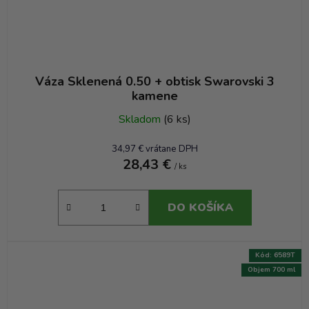
Váza Sklenená 0.50 + obtisk Swarovski 3
kamene
Skladom
(6 ks)
34,97 € vrátane DPH
28,43 €
/ ks
DO KOŠÍKA
Kód:
6589T
Objem 700 ml