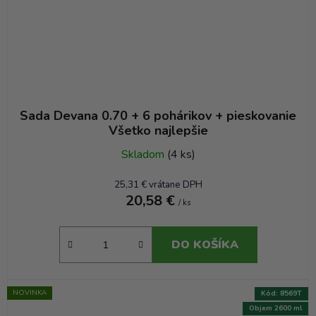
Sada Devana 0.70 + 6 pohárikov + pieskovanie
Všetko najlepšie
Skladom
(4 ks)
25,31 € vrátane DPH
20,58 €
/ ks
DO KOŠÍKA
NOVINKA
Kód:
8569T
Objem 2600 ml