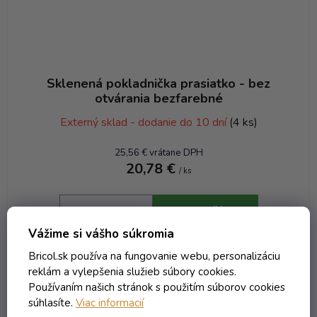
Sklenená pokladnička prasiatko - bez
otvárania bezfarebné
Externý sklad - dodanie do 10 dní
(4 ks)
25,56 € vrátane DPH
20,78 €
/ ks
DO KOŠÍKA
Vážime si vášho súkromia
Bricol.sk používa na fungovanie webu, personalizáciu
Kód:
8598T
reklám a vylepšenia služieb súbory cookies.
Používaním našich stránok s použitím súborov cookies
súhlasíte.
Viac informacií