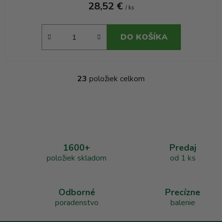
28,52 €
/ ks
DO KOŠÍKA
23
položiek celkom
O
v
l
á
d
a
1600+
Predaj
c
položiek skladom
od 1 ks
i
e
p
r
Odborné
Precízne
v
poradenstvo
balenie
k