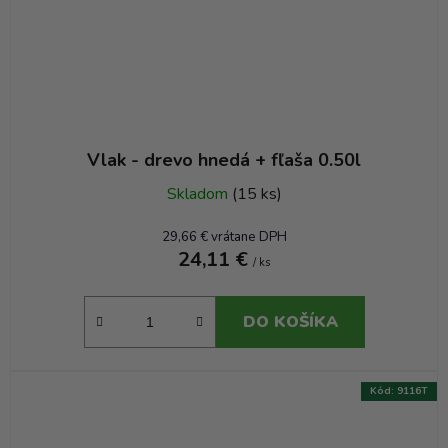
Vlak - drevo hnedá + fľaša 0.50l
Skladom
(15 ks)
29,66 € vrátane DPH
24,11 €
/ ks
DO KOŠÍKA
Kód:
9116T