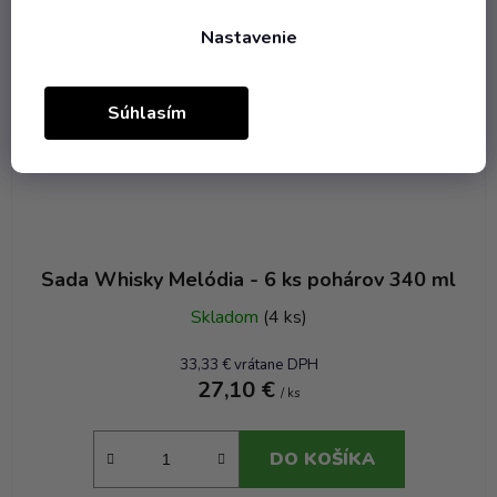
Nastavenie
Súhlasím
Sada Whisky Melódia - 6 ks pohárov 340 ml
Skladom
(4 ks)
33,33 € vrátane DPH
27,10 €
/ ks
DO KOŠÍKA