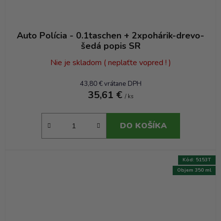
Auto Polícia - 0.1taschen + 2xpohárik-drevo-
šedá popis SR
Nie je skladom ( neplaťte vopred ! )
43,80 € vrátane DPH
35,61 €
/ ks
DO KOŠÍKA
Kód:
5153T
Objem 350 ml