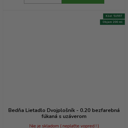
Kód:
5155T
Objem 200 ml
Bedňa Lietadlo Dvojplošník - 0.20 bezfarebná
fúkaná s uzáverom
Nie je skladom ( neplaťte vopred ! )