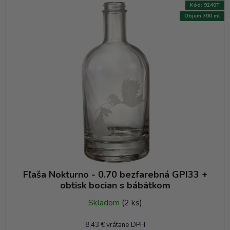
Kód:
9240T
Objem 700 ml
Fľaša Nokturno - 0.70 bezfarebná GPI33 +
obtisk bocian s bábätkom
Skladom
(2 ks)
8,43 € vrátane DPH