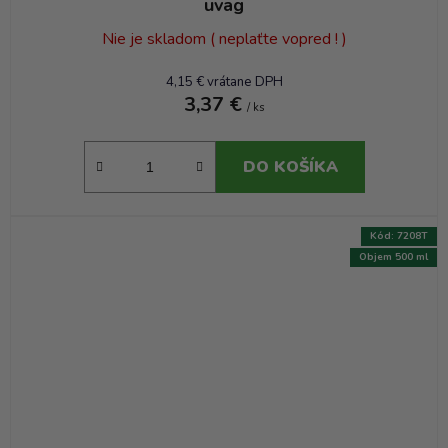
uvag
Nie je skladom ( neplaťte vopred ! )
4,15 € vrátane DPH
3,37 €
/ ks
DO KOŠÍKA
Kód:
7208T
Objem 500 ml