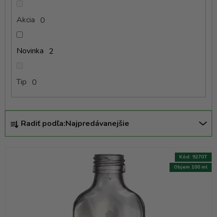
k
t
Akcia
0
o
v
Novinka
2
Tip
0
R
Radiť podľa:
Najpredávanejšie
a
d
e
Kód:
9270T
n
Objem 100 ml
i
e
p