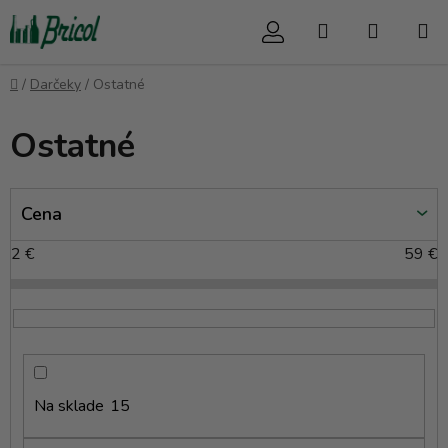
Prejsť
Hľadať
NÁKUP
na
obsah
KOŠÍK
Domov
/
Darčeky
/
Ostatné
Ostatné
V
Cena
ý
p
2
€
59
€
i
s
p
r
o
d
Na sklade
15
u