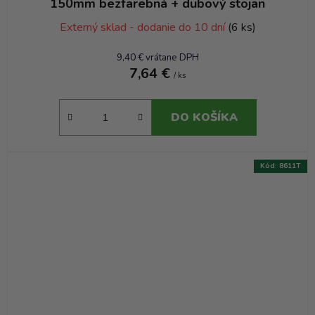
150mm bezfarebná + dubový stojan
Externý sklad - dodanie do 10 dní
(6 ks)
9,40 € vrátane DPH
7,64 €
/ ks
DO KOŠÍKA
Kód:
8611T