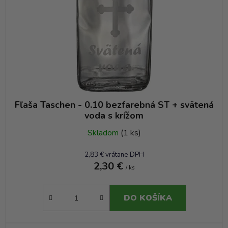
r
o
d
u
k
t
o
v
Fľaša Taschen - 0.10 bezfarebná ST + svätená
voda s krížom
Skladom
(1 ks)
2,83 € vrátane DPH
2,30 €
/ ks
DO KOŠÍKA