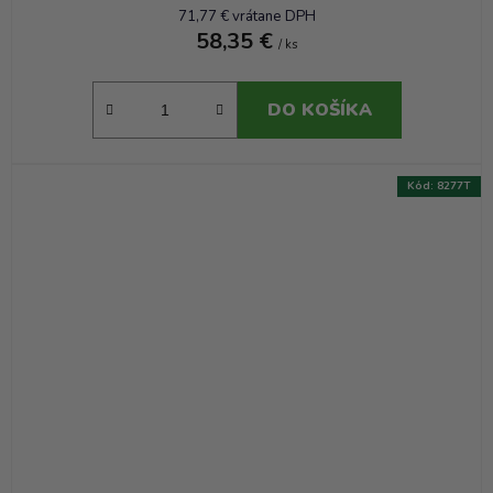
71,77 € vrátane DPH
58,35 €
/ ks
DO KOŠÍKA
Kód:
8277T