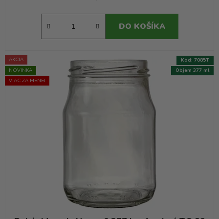
DO KOŠÍKA
AKCIA
Kód:
7085T
NOVINKA
Objem 377 ml
VIAC ZA MENEJ