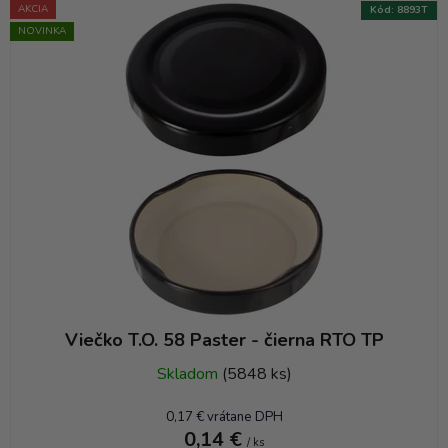
AKCIA
Kód:
8893T
NOVINKA
Viečko T.O. 58 Paster - čierna RTO TP
Skladom
(5848 ks)
0,17 € vrátane DPH
0,14 €
/ ks