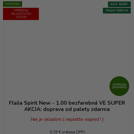
NOVINKA
Kód:
9248T
VÝPREDAJ
Objem 1000 ml
SKLADOVÝCH
ZÁSOB
DOPRAVA
ZADARMO
Fľaša Spirit New - 1.00 bezfarebná VE SUPER
AKCIA: doprava od palety zdarma
Nie je skladom ( neplaťte vopred ! )
0,39 € vrátane DPH