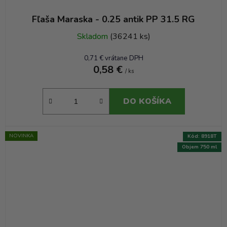
Fľaša Maraska - 0.25 antik PP 31.5 RG
Skladom
(36241 ks)
0,71 € vrátane DPH
0,58 €
/ ks
DO KOŠÍKA
NOVINKA
Kód:
8918T
Objem 750 ml