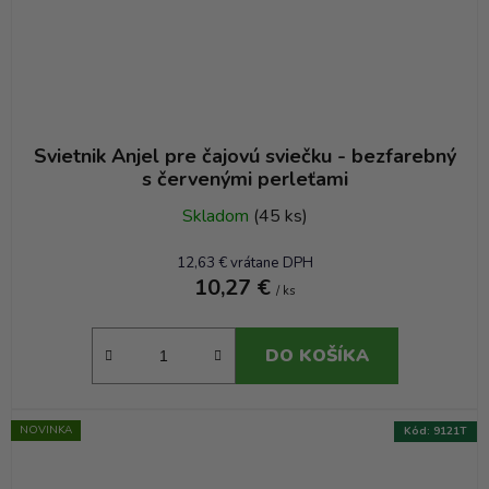
Svietnik Anjel pre čajovú sviečku - bezfarebný
s červenými perleťami
Skladom
(45 ks)
12,63 € vrátane DPH
10,27 €
/ ks
DO KOŠÍKA
NOVINKA
Kód:
9121T