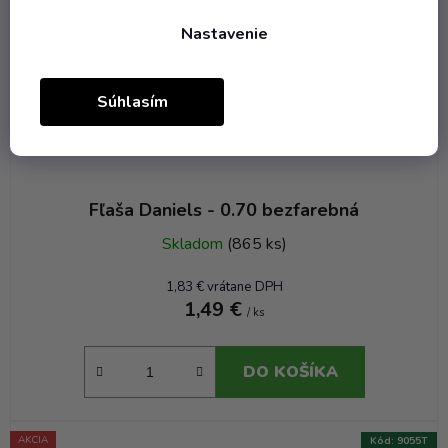
Nastavenie
Súhlasím
Fľaša Daniels - 0.70 bezfarebná
Skladom
(865 ks)
1,83 € vrátane DPH
1,49 €
/ ks
DO KOŠÍKA
AKCIA
Kód:
9055T