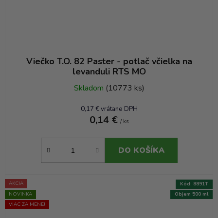
Viečko T.O. 82 Paster - potlač včielka na
levanduli RTS MO
Skladom
(10773 ks)
0,17 € vrátane DPH
0,14 €
/ ks
DO KOŠÍKA
AKCIA
Kód:
8891T
NOVINKA
Objem 500 ml
VIAC ZA MENEJ