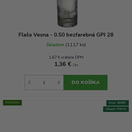
Fľaša Vesna - 0.50 bezfarebná GPI 28
Skladom
(1117 ks)
1,67 € vrátane DPH
1,36 €
/ ks
DO KOŠÍKA
NOVINKA
Kód:
9208T
Objem 750 ml