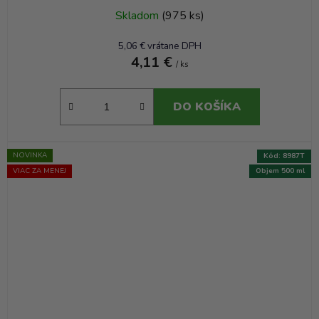
Skladom
(975 ks)
5,06 € vrátane DPH
4,11 €
/ ks
DO KOŠÍKA
NOVINKA
Kód:
8987T
VIAC ZA MENEJ
Objem 500 ml