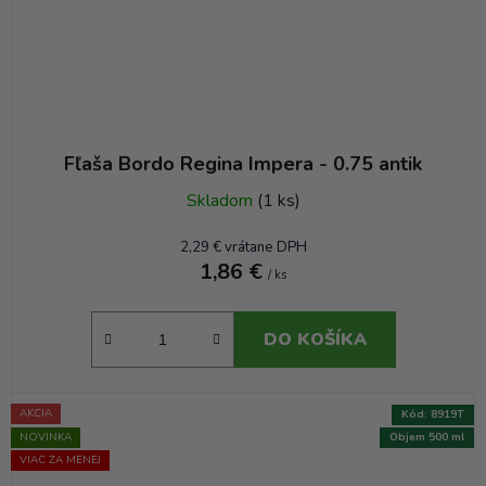
Fľaša Bordo Regina Impera - 0.75 antik
Skladom
(1 ks)
2,29 € vrátane DPH
1,86 €
/ ks
DO KOŠÍKA
AKCIA
Kód:
8919T
NOVINKA
Objem 500 ml
VIAC ZA MENEJ