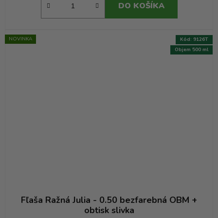
DO KOŠÍKA
NOVINKA
Kód:
9126T
Objem 500 ml
Fľaša Ražná Julia - 0.50 bezfarebná OBM +
obtisk slivka