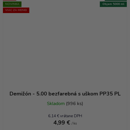
NOVINKA
Objem 5000 ml
VIAC ZA MENEJ
Demižón - 5.00 bezfarebná s uškom PP35 PL
Skladom
(996 ks)
6,14 € vrátane DPH
4,99 €
/ ks