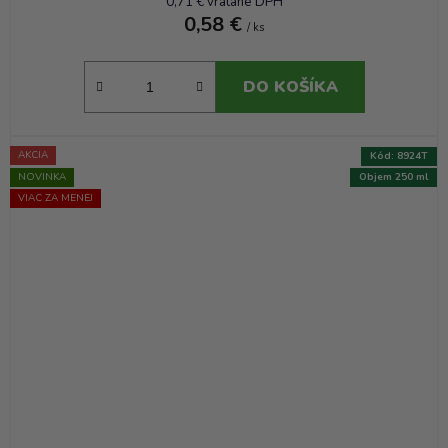
0,71 € vrátane DPH
0,58 €
/ ks
DO KOŠÍKA
AKCIA
Kód:
8924T
NOVINKA
Objem 250 ml
VIAC ZA MENEJ