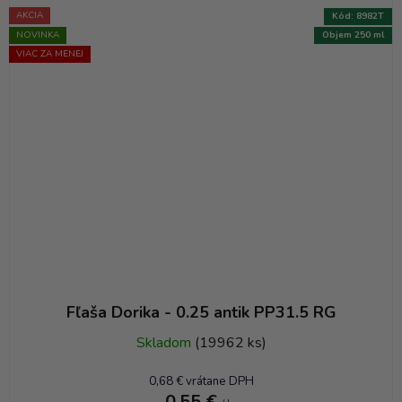
AKCIA
Kód:
8982T
NOVINKA
Objem 250 ml
VIAC ZA MENEJ
Fľaša Dorika - 0.25 antik PP31.5 RG
Skladom
(19962 ks)
0,68 € vrátane DPH
0,55 €