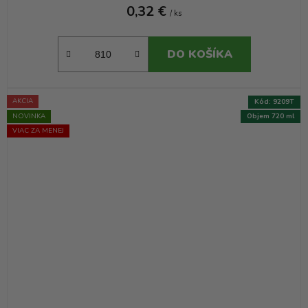
0,32 €
/ ks
DO KOŠÍKA
AKCIA
Kód:
9209T
NOVINKA
Objem 720 ml
VIAC ZA MENEJ