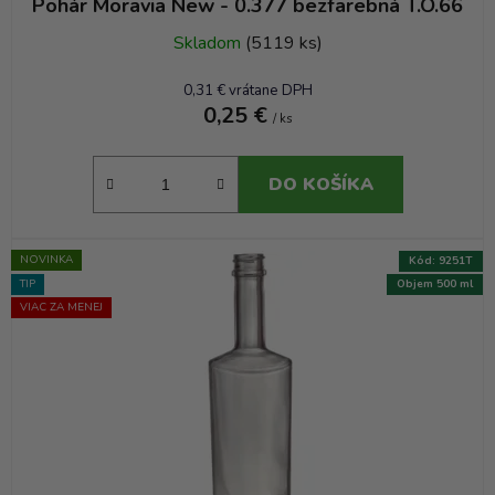
Pohár Moravia New - 0.377 bezfarebná T.O.66
Skladom
(5119 ks)
0,31 € vrátane DPH
0,25 €
/ ks
DO KOŠÍKA
NOVINKA
Kód:
9251T
TIP
Objem 500 ml
VIAC ZA MENEJ