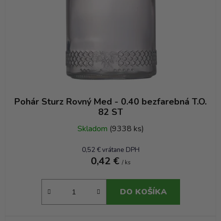
r
o
d
u
k
t
o
v
Pohár Sturz Rovný Med - 0.40 bezfarebná T.O.
82 ST
Skladom
(9338 ks)
0,52 € vrátane DPH
0,42 €
/ ks
DO KOŠÍKA