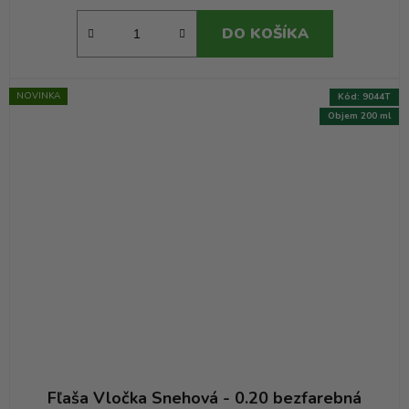
DO KOŠÍKA
NOVINKA
Kód:
9044T
Objem 200 ml
Fľaša Vločka Snehová - 0.20 bezfarebná