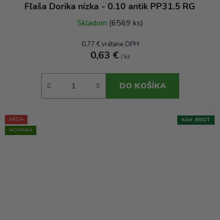
Fľaša Dorika nízka - 0.10 antik PP31.5 RG
Skladom
(6569 ks)
0,77 € vrátane DPH
0,63 €
/ ks
DO KOŠÍKA
AKCIA
Kód:
8932T
NOVINKA