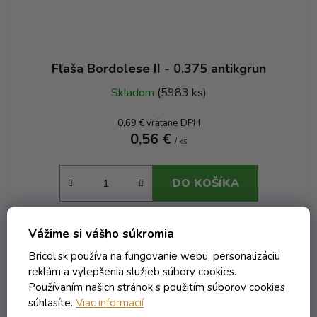
Fľaša Bordolese II - 0.375 antikgrun
Skladom
(5983 ks)
0,69 € vrátane DPH
0,56 €
/ ks
DO KOŠÍKA
Vážime si vášho súkromia
NOVINKA
Kód:
9054T
Objem 700 ml
Bricol.sk používa na fungovanie webu, personalizáciu
reklám a vylepšenia služieb súbory cookies.
Používaním našich stránok s použitím súborov cookies
súhlasíte.
Viac informacií