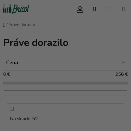
Prejsť
Hľadať
NÁKUP
na
obsah
KOŠÍK
Domov
/
Práve dorazilo
Práve dorazilo
V
Cena
ý
p
0
€
258
€
i
s
p
r
o
d
Na sklade
52
u