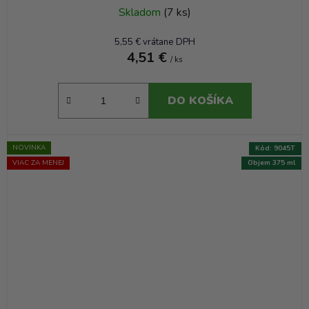
Skladom
(7 ks)
5,55 € vrátane DPH
4,51 €
/ ks
DO KOŠÍKA
NOVINKA
Kód:
9045T
VIAC ZA MENEJ
Objem 375 ml