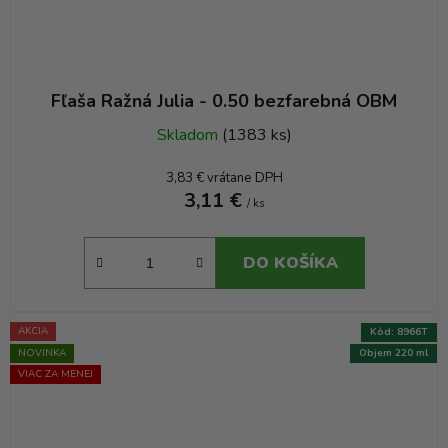
Fľaša Ražná Julia - 0.50 bezfarebná OBM
Skladom
(1383 ks)
3,83 € vrátane DPH
3,11 €
/ ks
DO KOŠÍKA
AKCIA
Kód:
8966T
NOVINKA
Objem 220 ml
VIAC ZA MENEJ