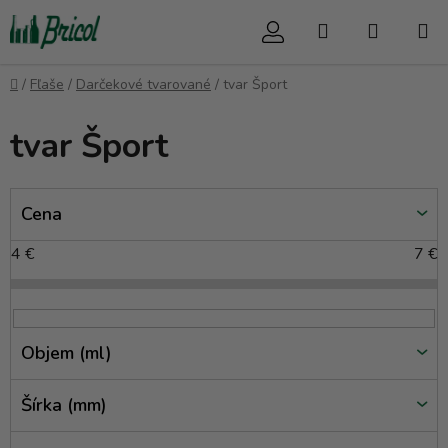
Prejsť
Hľadať
NÁKUP
na
obsah
KOŠÍK
Domov
/
Fľaše
/
Darčekové tvarované
/
tvar Šport
tvar Šport
V
Cena
ý
p
4
€
7
€
i
s
p
r
Objem (ml)
o
d
Šírka (mm)
u