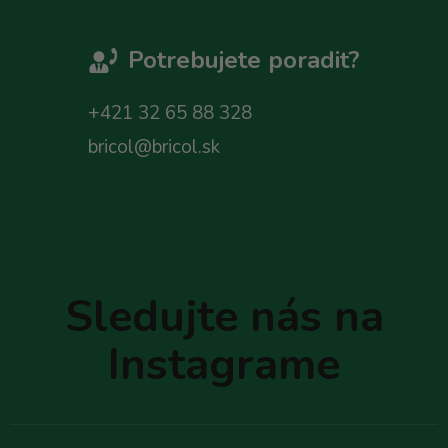
Potrebujete poradit?
+421 32 65 88 328
bricol@bricol.sk
Z
á
p
Sledujte nás na
ä
t
Instagrame
i
e