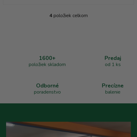
4
položiek celkom
O
v
l
á
d
a
1600+
Predaj
c
položiek skladom
od 1 ks
i
e
p
r
Odborné
Precízne
v
poradenstvo
balenie
k
y
v
ý
p
i