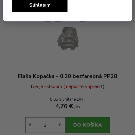
Súhlasím
Fľaša Kopačka - 0.20 bezfarebná PP28
Nie je skladom ( neplaťte vopred ! )
5,85 € vrátane DPH
4,76 €
/ ks
DO KOŠÍKA