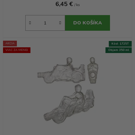
6,45 €
/ ks
DO KOŠÍKA
AKCIA
Kód:
1725T
VIAC ZA MENEJ
Objem 350 ml