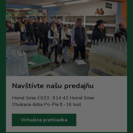
s
u
Navštívte našu predajňu
Horné Srnie č.933 , 914 42 Horné Srnie
Otváracia doba Po-Pia 8 -16 hod
Virtuálna prehliadka