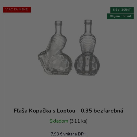
d
e
VIAC ZA MENEJ
Kód:
2054T
n
Objem 350 ml
i
e
p
r
o
d
u
k
t
o
v
Fľaša Kopačka s Loptou - 0.35 bezfarebná
Skladom
(311 ks)
7,93 € vrátane DPH