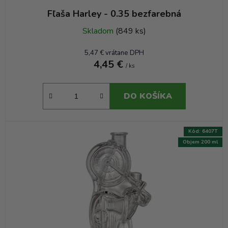
Fľaša Harley - 0.35 bezfarebná
Skladom
(849 ks)
5,47 € vrátane DPH
4,45 €
/ ks
DO KOŠÍKA
Kód:
6407T
Objem 200 ml