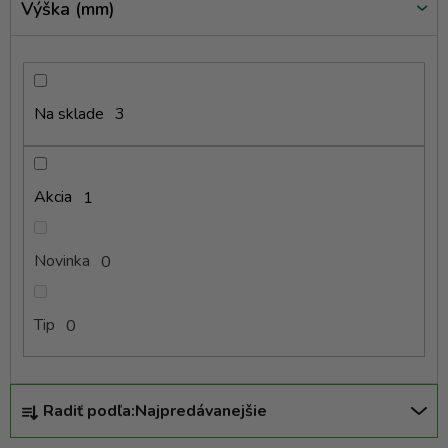
k
Výška (mm)
t
o
v
Na sklade
3
Akcia
1
Novinka
0
Tip
0
R
Radiť podľa:
Najpredávanejšie
a