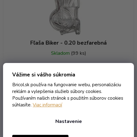
Fľaša Biker - 0.20 bezfarebná
Skladom
(99 ks)
6,35 € vrátane DPH
5,16 €
Vážime si vášho súkromia
/ ks
Bricol.sk používa na fungovanie webu, personalizáciu
reklám a vylepšenia služieb súbory cookies.
DO KOŠÍKA
Používaním našich stránok s použitím súborov cookies
súhlasíte.
Viac informacií
Kód:
2707T
Objem 200 ml
Nastavenie