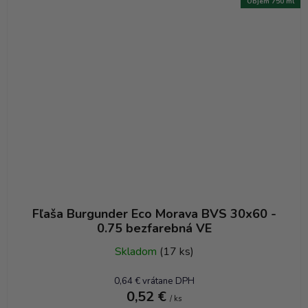
Objem 750 ml
Fľaša Burgunder Eco Morava BVS 30x60 -
0.75 bezfarebná VE
Skladom
(17 ks)
0,64 € vrátane DPH
0,52 €
/ ks