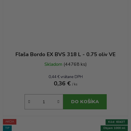
Fľaša Bordo EX BVS 318 L - 0.75 oliv VE
Skladom
(44768 ks)
0,44 € vrátane DPH
0,36 €
/ ks
DO KOŠÍKA
AKCIA
Kód:
6043T
TIP
Objem 1000 ml