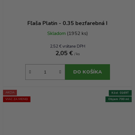
Fľaša Platin - 0.35 bezfarebná I
Skladom
(1952 ks)
2,52 € vrátane DPH
2,05 €
/ ks
DO KOŠÍKA
AKCIA
Kód:
0169T
VIAC ZA MENEJ
Objem 700 ml