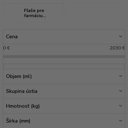
Fľaše pre
farmáciu
(medicínky)
V
Cena
ý
p
0
€
2030
€
i
s
p
r
Objem (ml)
o
d
Skupina ústia
u
k
Hmotnosť (kg)
t
o
Šírka (mm)