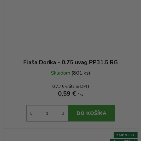
Fľaša Dorika - 0.75 uvag PP31.5 RG
Skladom
(801 ks)
0,73 € vrátane DPH
0,59 €
/ ks
DO KOŠÍKA
Kód:
9332T