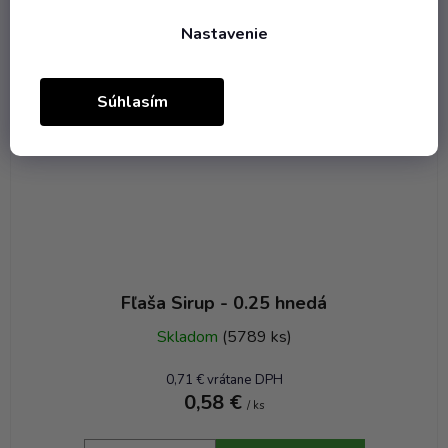
Nastavenie
Súhlasím
Fľaša Sirup - 0.25 hnedá
Skladom
(5789 ks)
0,71 € vrátane DPH
0,58 €
/ ks