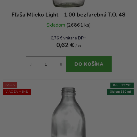
v
Fľaša Mlieko Light - 1.00 bezfarebná T.O. 48
Skladom
(26861 ks)
0,76 € vrátane DPH
0,62 €
/ ks
DO KOŠÍKA
AKCIA
Kód:
3979T
VIAC ZA MENEJ
Objem 330 ml