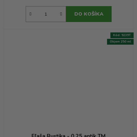
DO KOŠÍKA
Kód:
9239T
Objem 250 ml
Fľaša Rustika - 0.25 antik TM