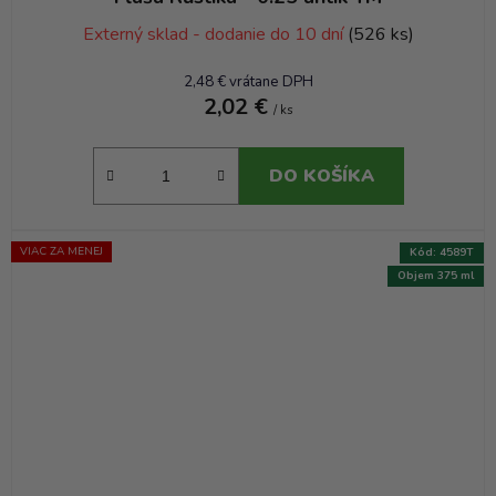
Externý sklad - dodanie do 10 dní
(526 ks)
2,48 € vrátane DPH
2,02 €
/ ks
DO KOŠÍKA
VIAC ZA MENEJ
Kód:
4589T
Objem 375 ml