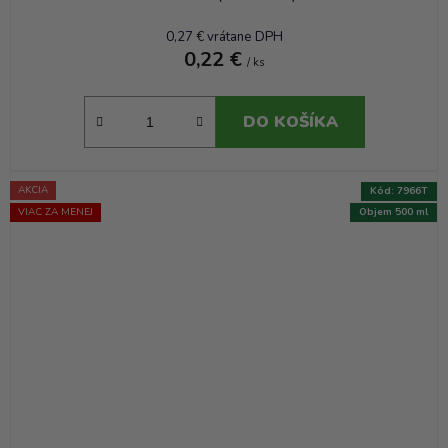
0,27 € vrátane DPH
0,22 €
/ ks
DO KOŠÍKA
AKCIA
Kód:
7966T
VIAC ZA MENEJ
Objem 500 ml