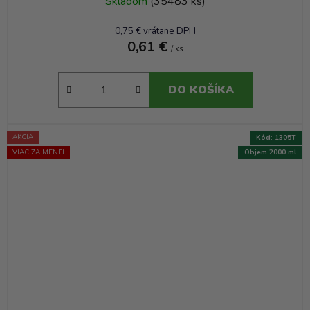
Skladom
(35483 ks)
0,75 € vrátane DPH
0,61 €
/ ks
DO KOŠÍKA
AKCIA
Kód:
1305T
VIAC ZA MENEJ
Objem 2000 ml