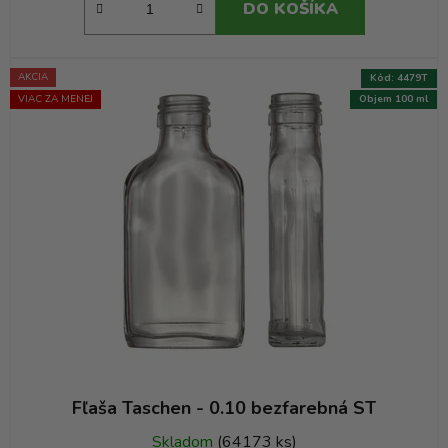
DO KOŠÍKA
AKCIA
Kód:
4479T
VIAC ZA MENEJ
Objem 100 ml
Fľaša Taschen - 0.10 bezfarebná ST
Skladom
(64173 ks)