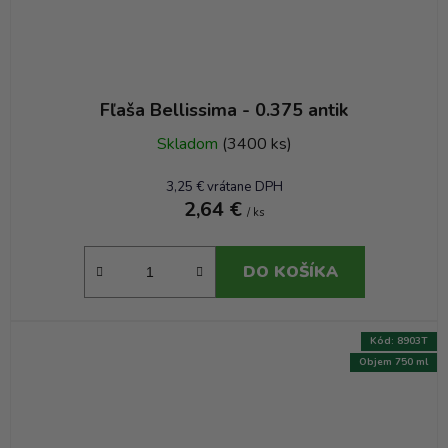
Fľaša Bellissima - 0.375 antik
Skladom
(3400 ks)
3,25 € vrátane DPH
2,64 €
/ ks
DO KOŠÍKA
Kód:
8903T
Objem 750 ml