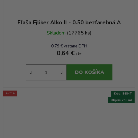
Fľaša Ejliker Alko II - 0.50 bezfarebná A
Skladom
(17765 ks)
0,79 € vrátane DPH
0,64 €
/ ks
DO KOŠÍKA
AKCIA
Kód:
8484T
Objem 750 ml