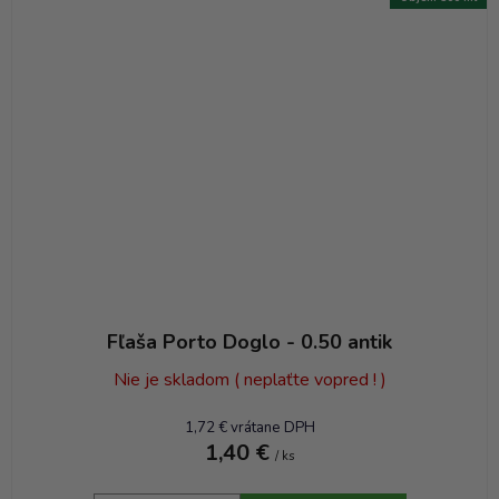
Fľaša Porto Doglo - 0.50 antik
Nie je skladom ( neplaťte vopred ! )
1,72 € vrátane DPH
1,40 €
/ ks