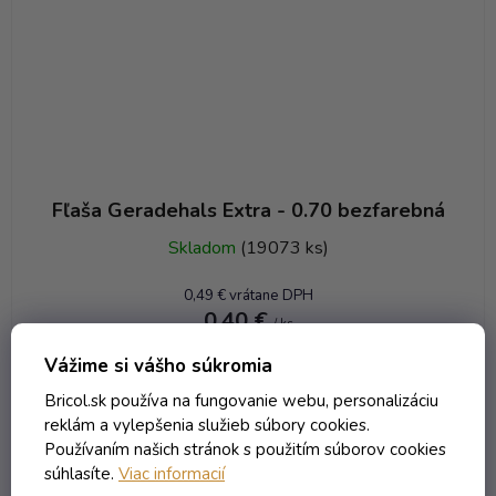
Fľaša Geradehals Extra - 0.70 bezfarebná
Skladom
(19073 ks)
0,49 € vrátane DPH
0,40 €
/ ks
Vážime si vášho súkromia
DO KOŠÍKA
Bricol.sk používa na fungovanie webu, personalizáciu
reklám a vylepšenia služieb súbory cookies.
Používaním našich stránok s použitím súborov cookies
VIAC ZA MENEJ
Kód:
3396T
súhlasíte.
Viac informacií
Objem 250 ml