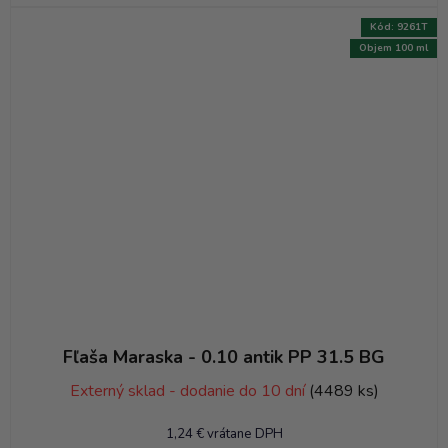
Kód:
9261T
Objem 100 ml
Fľaša Maraska - 0.10 antik PP 31.5 BG
Externý sklad - dodanie do 10 dní
(4489 ks)
1,24 € vrátane DPH