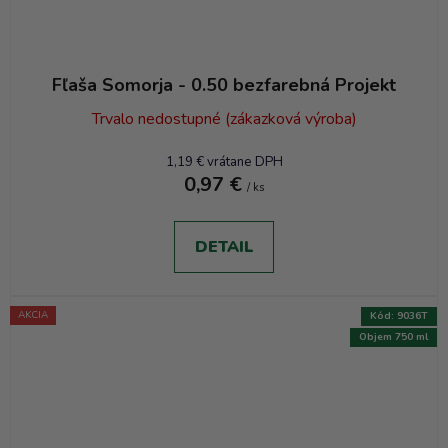
Fľaša Somorja - 0.50 bezfarebná Projekt
Trvalo nedostupné (zákazková výroba)
1,19 € vrátane DPH
0,97 €
/ ks
DETAIL
AKCIA
Kód:
9036T
Objem 750 ml