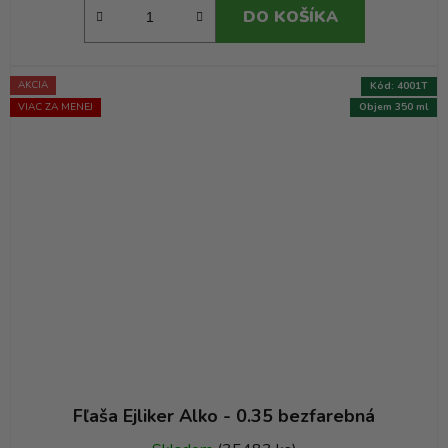
DO KOŠÍKA
AKCIA
Kód:
4001T
VIAC ZA MENEJ
Objem 350 ml
Fľaša Ejliker Alko - 0.35 bezfarebná