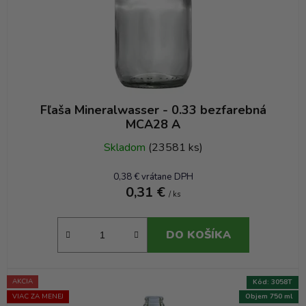
Fľaša Mineralwasser - 0.33 bezfarebná
MCA28 A
Skladom
(23581 ks)
0,38 € vrátane DPH
0,31 €
/ ks
DO KOŠÍKA
AKCIA
Kód:
3058T
VIAC ZA MENEJ
Objem 750 ml