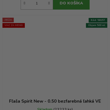
DO KOŠÍKA
AKCIA
Kód:
5815T
VIAC ZA MENEJ
Objem 500 ml
Fľaša Spirit New - 0.50 bezfarebná ľahká VE
Skladom
(23233 ks)