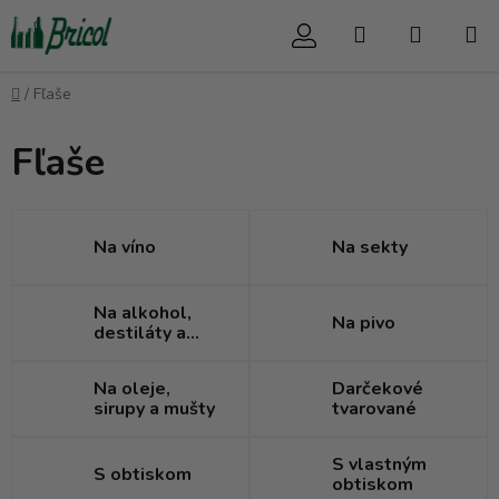
Prejsť
Hľadať
NÁKUP
na
obsah
KOŠÍK
Domov
/
Fľaše
Fľaše
Na víno
Na sekty
Na alkohol,
Na pivo
destiláty a
likéry
Na oleje,
Darčekové
sirupy a mušty
tvarované
S vlastným
S obtiskom
obtiskom