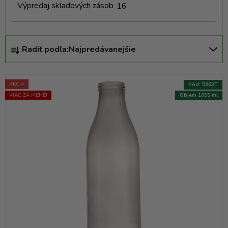
Výpredaj skladových zásob
16
R
Radiť podľa:
Najpredávanejšie
a
d
e
AKCIA
Kód:
5963T
n
VIAC ZA MENEJ
Objem 1000 ml
i
e
p
r
o
d
u
k
t
o