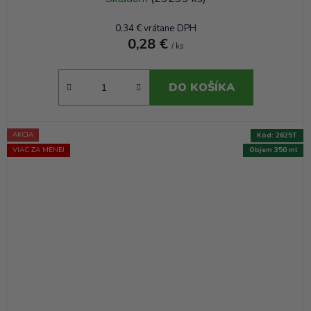
0,34 € vrátane DPH
0,28 €
/ ks
DO KOŠÍKA
AKCIA
Kód:
2625T
VIAC ZA MENEJ
Objem 350 ml