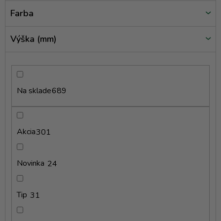
v
Farba
Výška (mm)
Na sklade
689
Akcia
301
Novinka
24
Tip
31