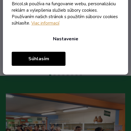
Bricol.sk používa na fungovanie webu, personalizáciu
reklám a vylepšenia služieb súbory cookies.
1,44 € vrátane DPH
Používaním našich stránok s použitím súborov cookies
1,17 €
súhlasíte.
Viac informacií
/ ks
1,38 €
(-15%)
Nastavenie
Do košíka
Súhlasím