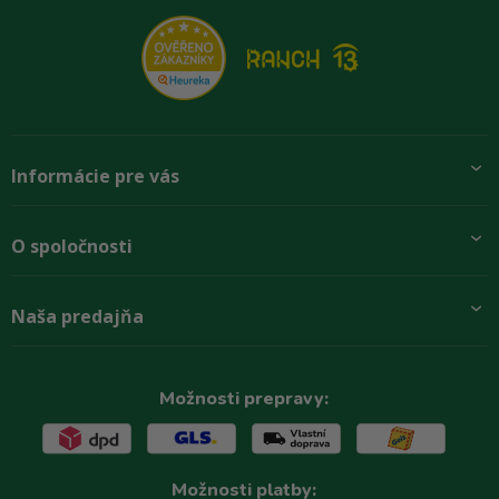
Informácie pre vás
Pridajte sa k nám
O spoločnosti
Preprava a platba
Obchodné podmienky
Aktuality
Naša predajňa
Rady zákazníkom
O firme
Paletové odbery so zľavou
Zastupenie značiek
Podmínky ochrany osobních údajů
Kontakty
Možnosti prepravy:
Možnosti platby: