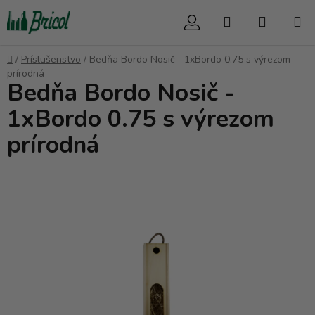
Prejsť
Hľadať
NÁKUP
na
obsah
KOŠÍK
Domov
/
Príslušenstvo
/
Bedňa Bordo Nosič - 1xBordo 0.75 s výrezom
prírodná
Bedňa Bordo Nosič -
1xBordo 0.75 s výrezom
prírodná