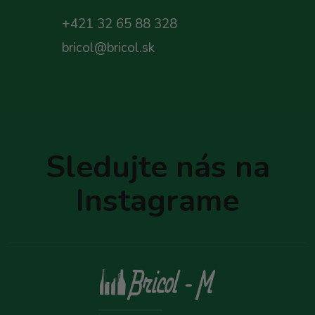
+421 32 65 88 328
bricol@bricol.sk
Z
á
p
Sledujte nás na
ä
t
Instagrame
i
e