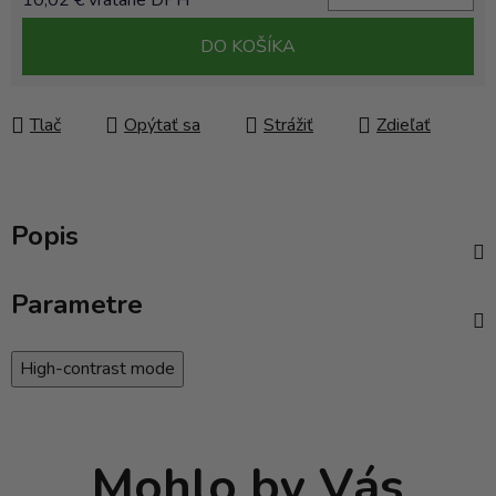
10,02 € vrátane DPH
Jednotková cena:
DO KOŠÍKA
Tlač
Opýtať sa
Strážiť
Zdieľať
Popis
Parametre
High-contrast mode
Mohlo by Vás