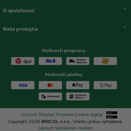
Pridajte sa k nám
O spoločnosti
Preprava a platba
Obchodné podmienky
Aktuality
Naša predajňa
Rady zákazníkom
O firme
Paletové odbery so zľavou
Zastupenie značiek
Podmínky ochrany osobních údajů
Kontakty
Možnosti prepravy:
Možnosti platby:
Vytvoril Shoptet Premium
|
mime digital
Copyright 2026
BRICOL s.r.o.
. Všetky práva vyhradené.
Upraviť nastavenie cookies