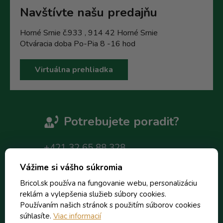
Navštívte našu predajňu
Horné Srnie č.933 , 914 42 Horné Srnie
Otváracia doba Po-Pia 8 -16 hod
Virtuálna prehliadka
Potrebujete poradit?
+421 32 65 88 328
bricol@bricol.sk
Vážime si vášho súkromia
Bricol.sk používa na fungovanie webu, personalizáciu
reklám a vylepšenia služieb súbory cookies.
Používaním našich stránok s použitím súborov cookies
Z
súhlasíte.
Viac informacií