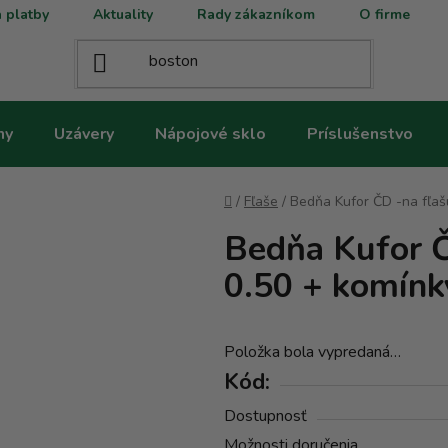
 platby
Aktuality
Rady zákazníkom
O firme
ny
Uzávery
Nápojové sklo
Príslušenstvo
Domov
/
Fľaše
/
Bedňa Kufor ČD -na fľaš
Bedňa Kufor Č
0.50 + komínk
Položka bola vypredaná…
Kód:
Dostupnosť
Možnosti doručenia