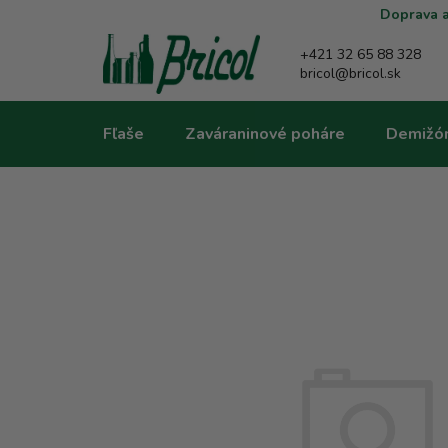
Prejsť
Doprava a
na
obsah
+421 32 65 88 328
bricol@bricol.sk
Fľaše
Zaváraninové poháre
Demižó