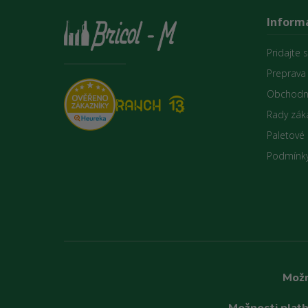
Informá
Pridajte 
Preprava
Obchodn
Rady zák
Paletové
Podmínky
Možn
Možnosti platb