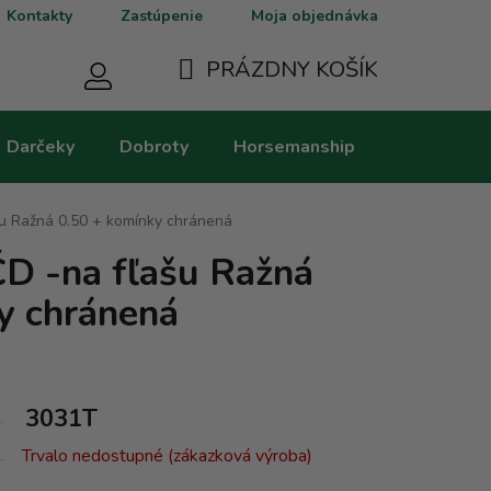
Kontakty
Zastúpenie
Moja objednávka
PRÁZDNY KOŠÍK
NÁKUPNÝ
Darčeky
Dobroty
Horsemanship
Kategorie
KOŠÍK
u Ražná 0.50 + komínky chránená
D -na fľašu Ražná
y chránená
3031T
Trvalo nedostupné (zákazková výroba)