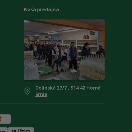
Naša predajňa
Dolinská 27/7 , 914 42 Horné
Srnie