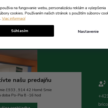
k používa na fungovanie webu, personalizáciu reklám a vylepšenia
Do košíka
Do koší
súbory cookies. Používaním našich stránok s použitím súborov coo
e.
Viac informacií
Súhlasím
Nastavenie
ívte našu predajňu
nie č.933 , 914 42 Horné Srnie
a doba Po-Pia 8 -16 hod
+421
bric
uálna prehliadka