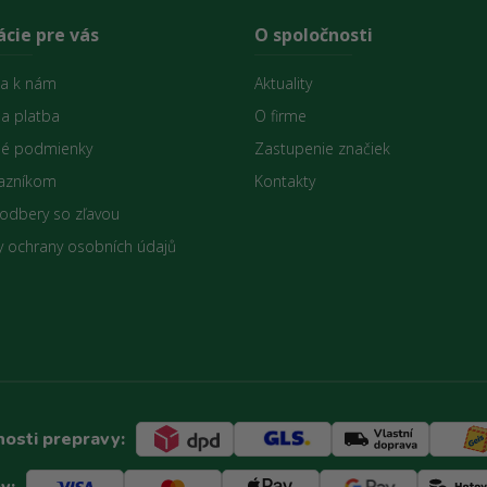
cie pre vás
O spoločnosti
sa k nám
Aktuality
 a platba
O firme
é podmienky
Zastupenie značiek
azníkom
Kontakty
 odbery so zľavou
 ochrany osobních údajů
osti prepravy:
y: