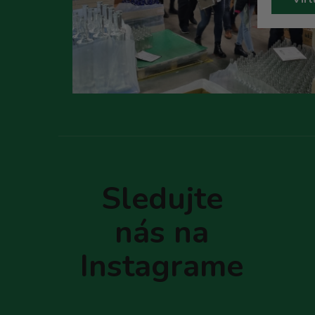
Z
á
p
Sledujte
ä
t
nás na
i
e
Instagrame