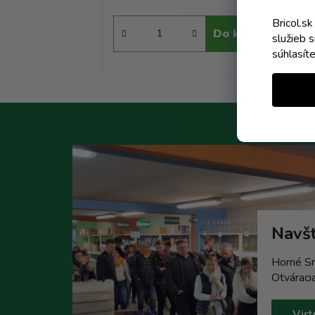
Bricol.s
Do košíka
Do košíka
služieb 
súhlasít
Navšt
Horné Sr
Otváraci
Virt