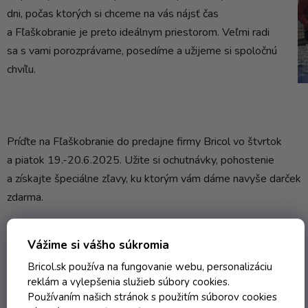
dni, počas ktorých si chceme na vás nájsť čas
a Fľaškobranie je preto ideálnym priestorom. Veľmi radi
sa s vami porozprávame, posedíme a užijeme si spoločnú
chvíľu.
Príďte na Fľaškobranie do predajne firmy Bricol vo štvrtok
a piatok 19.-20.6.2025. Užite si ochutnávky, pohostenie
a získajte špeciálne zľavy, ku ktorým vám dáme navyše darček
zdarma.
Vážime si vášho súkromia
Tešíme sa na vás.
Bricol.sk používa na fungovanie webu, personalizáciu
reklám a vylepšenia služieb súbory cookies.
Používaním našich stránok s použitím súborov cookies