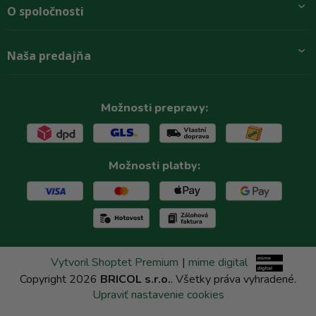
O spoločnosti
Preprava a platba
Obchodné podmienky
Aktuality
Naša predajňa
Rady zákazníkom
O firme
Paletové odbery so zľavou
Zastupenie značiek
Podmínky ochrany osobních údajů
Kontakty
Možnosti prepravy:
Možnosti platby:
Vytvoril Shoptet Premium
|
mime digital
Copyright 2026
BRICOL s.r.o.
. Všetky práva vyhradené.
Upraviť nastavenie cookies