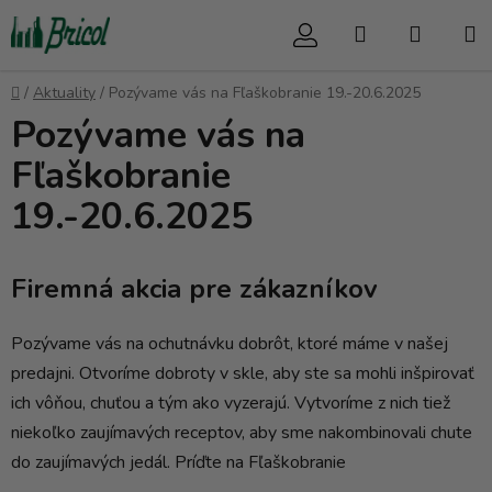
Prejsť
Hľadať
NÁKU
na
obsah
KOŠÍK
Domov
/
Aktuality
/
Pozývame vás na Fľaškobranie 19.-20.6.2025
Pozývame vás na
Fľaškobranie
19.-20.6.2025
Firemná akcia pre zákazníkov
Pozývame vás na ochutnávku dobrôt, ktoré máme v našej
predajni. Otvoríme dobroty v skle, aby ste sa mohli inšpirovať
ich vôňou, chuťou a tým ako vyzerajú. Vytvoríme z nich tiež
niekoľko zaujímavých receptov, aby sme nakombinovali chute
do zaujímavých jedál. Príďte na Fľaškobranie