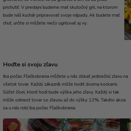
prichutiť. V predajni budeme mať skutočný gril, na ktorom
bude náš kuchár pripravovať svoje nápady. Ak budete mať
chuť, určite si môžete niečo ugrilovať aj vy.
Hoďte si svoju zľavu
Iba počas Fľaškobrania môžete u nás získať jedinečnú zľavu na
všetok tovar. Každý zákazník môže hodiť dvoma kockami.
Súčet čísel, ktoré hodí bude výška jeho zľavy. Každý si tak
môže odniesť tovar so zľavou až do výšky 12%. Takáto akcia
sa u nás robí iba počas Fľaškobrania.