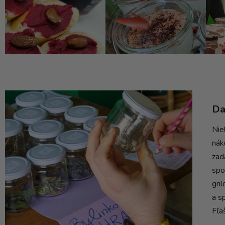
Da
Nie
nák
zad
spo
gri
a s
Fľa