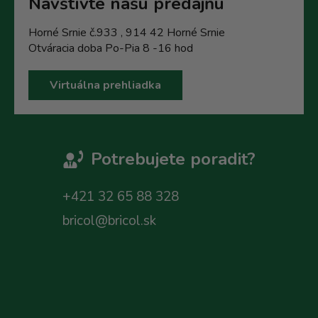
Navštívte našu predajňu
Horné Srnie č.933 , 914 42 Horné Srnie
Otváracia doba Po-Pia 8 -16 hod
Virtuálna prehliadka
Potrebujete poradit?
+421 32 65 88 328
bricol@bricol.sk
Z
á