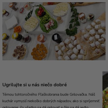
Ugrilujte si u nás niečo dobré
Témou tohtoročného Fľaškobrania bude Grilovačka. Náš
kuchár vymyslí niekoľko dobrých nápadov, ako si spríjemniť
grilovanie, čo všetko sa dá grilovať a čím sa dá jedlo