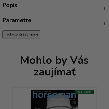
Popis
Parametre
High-contrast mode
Mohlo by Vás
zaujímať
:
7390K
Kód:
7548K