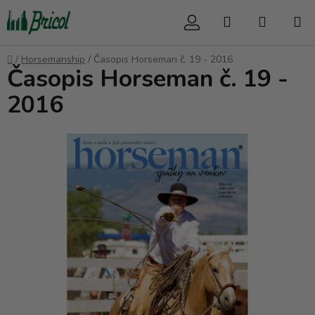
Prejsť
Hľadať
NÁKUP
na
obsah
KOŠÍK
Domov
/
Horsemanship
/
Časopis Horseman č. 19 - 2016
Časopis Horseman č. 19 -
2016