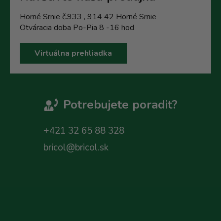
Horné Srnie č.933 , 914 42 Horné Srnie
Otváracia doba Po-Pia 8 -16 hod
Virtuálna prehliadka
Potrebujete poradit?
+421 32 65 88 328
bricol@bricol.sk
Z
á
p