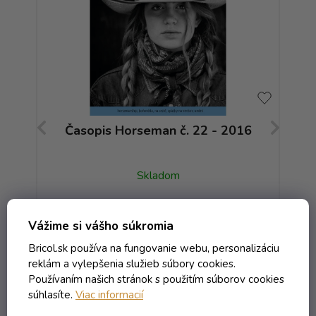
15
Časopis Horseman č. 22 - 2016
Č
Skladom
9,36 € vrátane DPH
Vážime si vášho súkromia
7,61 €
/ ks
Bricol.sk používa na fungovanie webu, personalizáciu
reklám a vylepšenia služieb súbory cookies.
Do košíka
Používaním našich stránok s použitím súborov cookies
súhlasíte.
Viac informacií