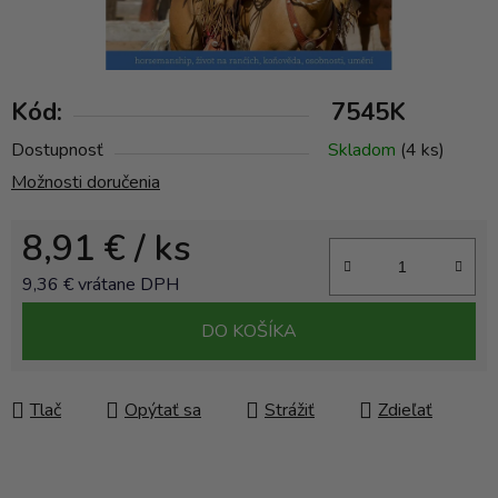
Kód:
7545K
Dostupnosť
Skladom
(4 ks)
Možnosti doručenia
8,91 €
/ ks
9,36 € vrátane DPH
Jednotková cena:
DO KOŠÍKA
Tlač
Opýtať sa
Strážiť
Zdieľať