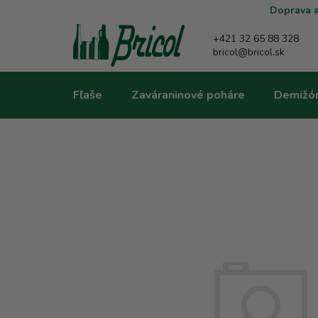
Prejsť
Doprava a
na
obsah
+421 32 65 88 328
bricol@bricol.sk
Fľaše
Zaváraninové poháre
Demižó