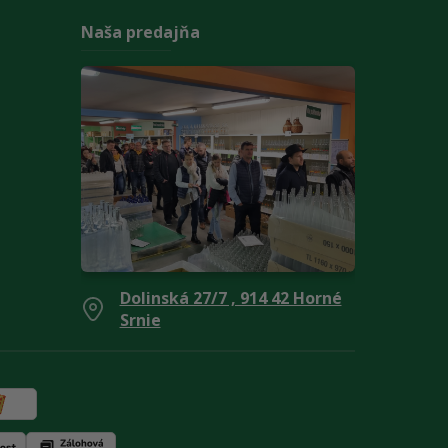
Naša predajňa
Dolinská 27/7 , 914 42 Horné
Srnie