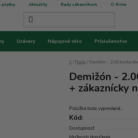
 platby
Aktuality
Rady zákazníkom
O firme
ny
Uzávery
Nápojové sklo
Príslušenstvo
Domov
/
Fľaše
/
Demižón - 2.00 bezfarebn
Demižón - 2.0
+ zákaznícky n
Položka bola vypredaná…
Kód:
Dostupnosť
Možnosti doručenia