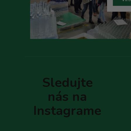
Z
á
p
Sledujte
ä
t
nás na
i
e
Instagrame