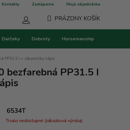
Kontakty
Zastúpenie
Moja objednávka
PRÁZDNY KOŠÍK
NÁKUPNÝ
Darčeky
Dobroty
Horsemanship
Kategorie
KOŠÍK
á PP31.5 I + zákaznícky nápis
0 bezfarebná PP31.5 I
ápis
6534T
Trvalo nedostupné (zákazková výroba)