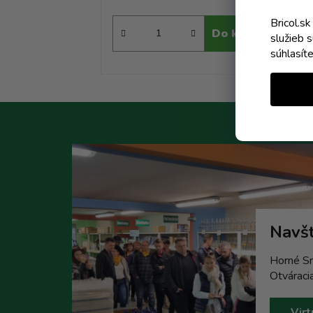
Bricol.s
Do košíka
Do košíka
služieb 
súhlasít
Navšt
Horné Sr
Otváraci
Virt