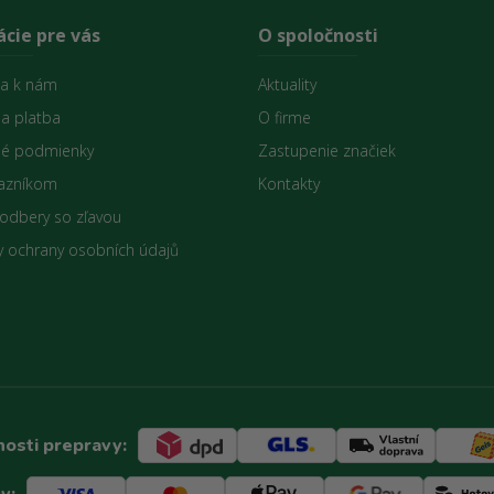
cie pre vás
O spoločnosti
sa k nám
Aktuality
 a platba
O firme
é podmienky
Zastupenie značiek
azníkom
Kontakty
 odbery so zľavou
 ochrany osobních údajů
osti prepravy:
y: