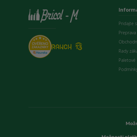
Informá
Pridajte 
Preprava
Obchodn
Rady zák
Paletové
Podmínky
Možn
Možnosti platb