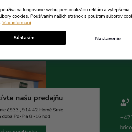
k používa na fungovanie webu, personalizáciu reklám a vylepšenia
Do košíka
Do koší
súbory cookies. Používaním našich stránok s použitím súborov coo
e.
Viac informacií
Súhlasím
Nastavenie
ívte našu predajňu
nie č.933 , 914 42 Horné Srnie
a doba Po-Pia 8 -16 hod
+421
bric
uálna prehliadka