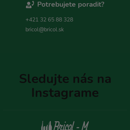
Potrebujete poradit?
+421 32 65 88 328
bricol@bricol.sk
Z
á
p
Sledujte nás na
ä
t
Instagrame
i
e