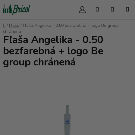
Prejsť
Hľadať
NÁKUP
na
obsah
KOŠÍK
Domov
/
Fľaše
/
Fľaša Angelika - 0.50 bezfarebná + logo Be group
chránená
Fľaša Angelika - 0.50
bezfarebná + logo Be
group chránená