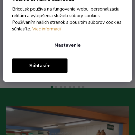
lístkom s nápisom Maruna
marhuľovica
Skladom
Bricol.sk používa na fungovanie webu, personalizáciu
reklám a vylepšenia služieb súbory cookies.
Používaním našich stránok s použitím súborov cookies
súhlasíte.
Viac informacií
12,21 € vrátane DPH
9,93 €
/ ks
Nastavenie
Do košíka
Súhlasím