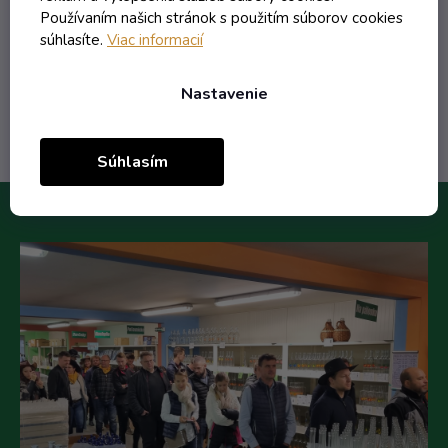
9,93 €
Používaním našich stránok s použitím súborov cookies
/ ks
súhlasíte.
Viac informacií
Do košíka
Nastavenie
Súhlasím