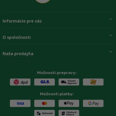
Informácie pre vás
Pridajte sa k nám
O spoločnosti
Preprava a platba
Obchodné podmienky
Aktuality
Naša predajňa
Rady zákazníkom
O firme
Paletové odbery so zľavou
Zastupenie značiek
Podmínky ochrany osobních údajů
Kontakty
Možnosti prepravy:
Možnosti platby: