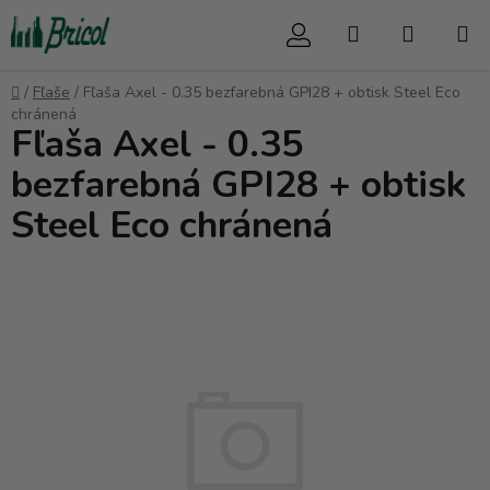
Prejsť
Hľadať
NÁKUP
na
obsah
KOŠÍK
Domov
/
Fľaše
/
Fľaša Axel - 0.35 bezfarebná GPI28 + obtisk Steel Eco
chránená
Fľaša Axel - 0.35
bezfarebná GPI28 + obtisk
Steel Eco chránená