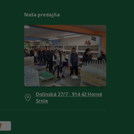
Naša predajňa
Dolinská 27/7 , 914 42 Horné
Srnie