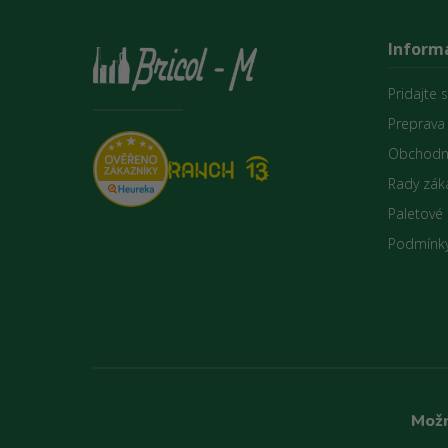
Informá
Pridajte 
Preprava
Obchodn
Rady zák
Paletové
Podmínky
Možn