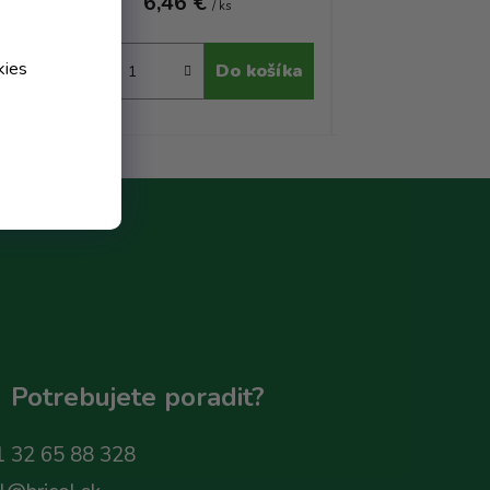
6,46 €
6,46 
/ ks
kies
ka
Do košíka
Potrebujete poradit?
 32 65 88 328