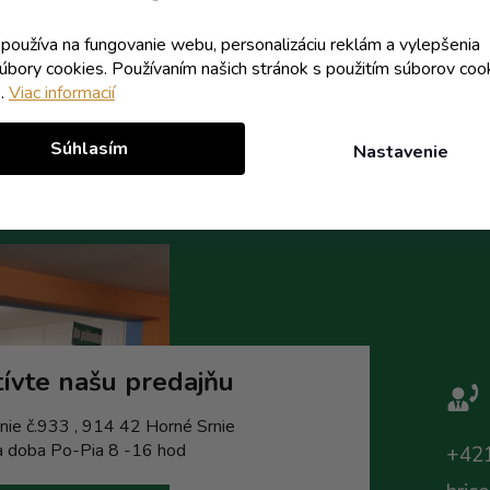
6,46 €
6,46 €
/ ks
/ ks
k používa na fungovanie webu, personalizáciu reklám a vylepšenia
súbory cookies. Používaním našich stránok s použitím súborov coo
Do košíka
Do koší
e.
Viac informacií
Súhlasím
Nastavenie
ívte našu predajňu
nie č.933 , 914 42 Horné Srnie
a doba Po-Pia 8 -16 hod
+421