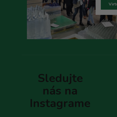
Virt
Z
á
p
Sledujte
ä
t
nás na
i
e
Instagrame