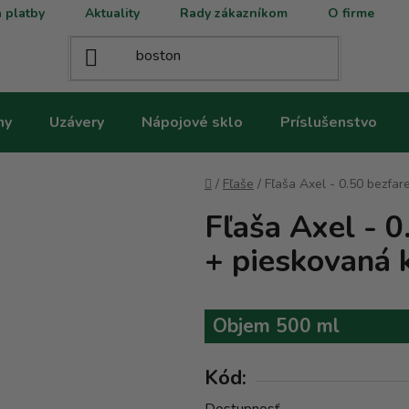
 platby
Aktuality
Rady zákazníkom
O firme
ny
Uzávery
Nápojové sklo
Príslušenstvo
Domov
/
Fľaše
/
Fľaša Axel - 0.50 bezfa
Fľaša Axel - 
+ pieskovaná k
Objem 500 ml
Kód: