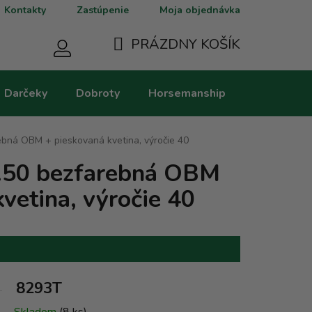
Kontakty
Zastúpenie
Moja objednávka
PRÁZDNY KOŠÍK
NÁKUPNÝ
Darčeky
Dobroty
Horsemanship
Kategorie
KOŠÍK
rebná OBM + pieskovaná kvetina, výročie 40
0.50 bezfarebná OBM
vetina, výročie 40
8293T