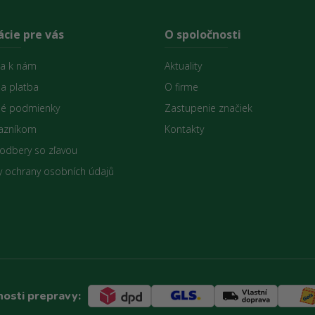
cie pre vás
O spoločnosti
sa k nám
Aktuality
 a platba
O firme
é podmienky
Zastupenie značiek
azníkom
Kontakty
 odbery so zľavou
 ochrany osobních údajů
osti prepravy: