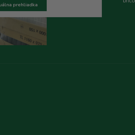
bric
uálna prehliadka