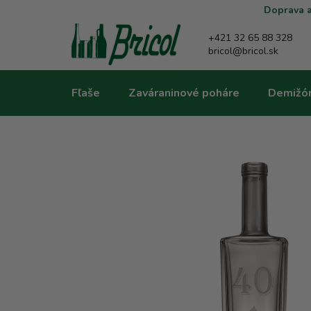
Prejsť
Doprava a
na
obsah
+421 32 65 88 328
bricol@bricol.sk
Fľaše
Zaváraninové poháre
Demižó