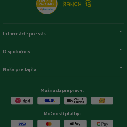
Informácie pre vás
Pridajte sa k nám
O spoločnosti
Preprava a platba
Obchodné podmienky
Aktuality
Naša predajňa
Rady zákazníkom
O firme
Paletové odbery so zľavou
Zastupenie značiek
Podmínky ochrany osobních údajů
Kontakty
Možnosti prepravy:
Možnosti platby: