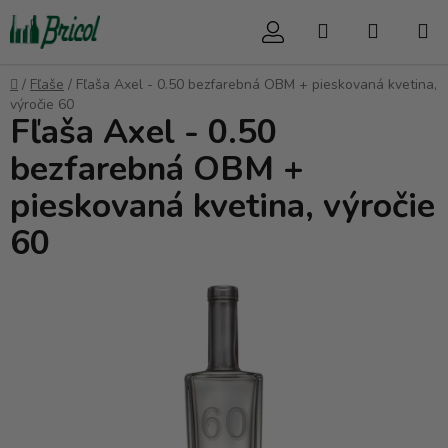
Prejsť
Hľadať
NÁKUP
na
obsah
KOŠÍK
Domov
/
Fľaše
/
Fľaša Axel - 0.50 bezfarebná OBM + pieskovaná kvetina,
výročie 60
Fľaša Axel - 0.50
bezfarebná OBM +
pieskovaná kvetina, výročie
60