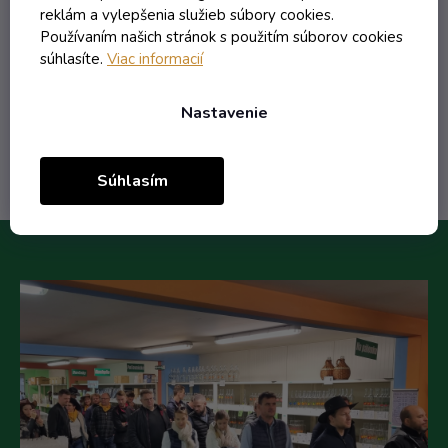
reklám a vylepšenia služieb súbory cookies.
Používaním našich stránok s použitím súborov cookies
7,95 € vrátane DPH
6,46 €
súhlasíte.
Viac informacií
/ ks
Nastavenie
Do košíka
Súhlasím