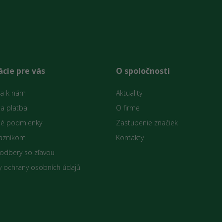
cie pre vás
O spoločnosti
sa k nám
Aktuality
 a platba
O firme
é podmienky
Zastupenie značiek
azníkom
Kontakty
 odbery so zľavou
 ochrany osobních údajů