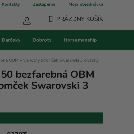
Kontakty
Zastúpenie
Moja objednávka
PRÁZDNY KOŠÍK
NÁKUPNÝ
Darčeky
Dobroty
Horsemanship
Kategorie
KOŠÍK
rebná OBM + vianočný stromček Swarovski 3 kryštály
0.50 bezfarebná OBM
romček Swarovski 3