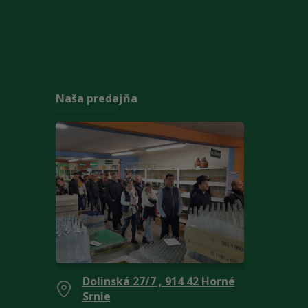
Naša predajňa
Dolinská 27/7 , 914 42 Horné
Srnie