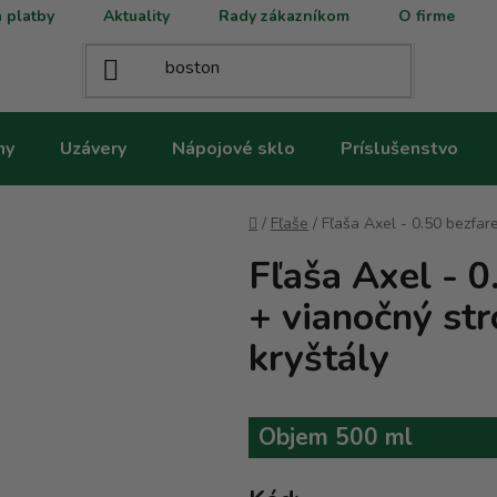
 platby
Aktuality
Rady zákazníkom
O firme
ny
Uzávery
Nápojové sklo
Príslušenstvo
Domov
/
Fľaše
/
Fľaša Axel - 0.50 bezfa
Fľaša Axel - 
+ vianočný st
kryštály
Objem 500 ml