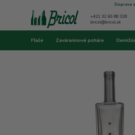
Prejsť
Doprava a
na
obsah
+421 32 65 88 328
bricol@bricol.sk
Fľaše
Zaváraninové poháre
Demižó