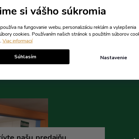
Skladom
Skladom
ime si vášho súkromia
10,26 € vrátane DPH
3,97 € vrátane DPH
k používa na fungovanie webu, personalizáciu reklám a vylepšenia
8,34 €
3,23 €
/ ks
/ ks
súbory cookies. Používaním našich stránok s použitím súborov coo
e.
Viac informacií
Do košíka
Do koší
Súhlasím
Nastavenie
ívte našu predajňu