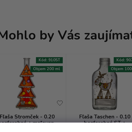
Mohlo by Vás zaujíma
Kód:
9105T
Kód:
90
Objem 200 ml
Objem 100
Fľaša Stromček - 0.20
Fľaša Taschen - 0.10
bezfarebná + maľovaný
bezfarebná ST +
stromček červený
maľovaný sob