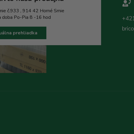
nie č.933 , 914 42 Horné Srnie
a doba Po-Pia 8 -16 hod
+421
bric
uálna prehliadka