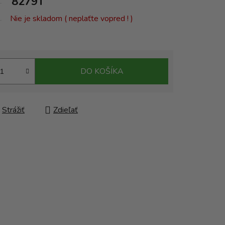
8279T
Nie je skladom ( neplaťte vopred ! )
DO KOŠÍKA
Strážiť
Zdieľať