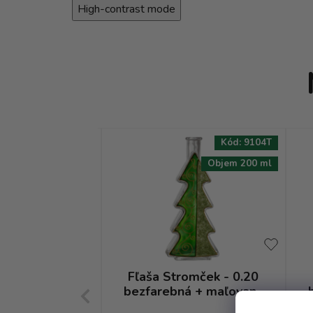
High-contrast mode
Kód:
1591T
Kód:
9104T
Objem 200 ml
Objem 200 ml
omček - 0.20
Fľaša Stromček - 0.20
farebná
bezfarebná + maľovaný
stromček zelený