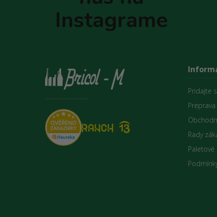
e
Instagrame
Informá
Pridajte 
Preprava
Obchodn
Rady zák
Paletové
Podmínky