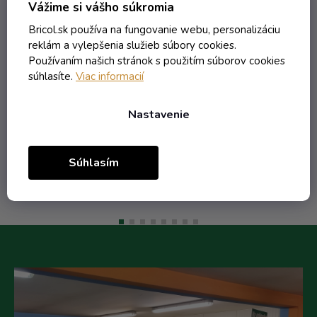
s
+ obtisk slivky 3 s lístkom
Vážime si vášho súkromia
Bricol.sk používa na fungovanie webu, personalizáciu
Externý sklad - dodanie do 10 dní
reklám a vylepšenia služieb súbory cookies.
Používaním našich stránok s použitím súborov cookies
súhlasíte.
Viac informacií
3,35 € vrátane DPH
2,72 €
Nastavenie
/ ks
Do košíka
Súhlasím