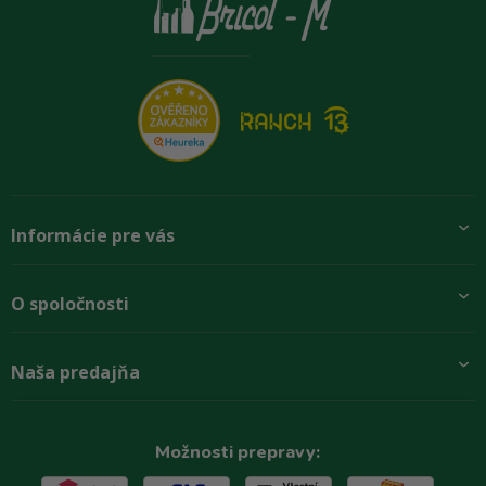
Informácie pre vás
Pridajte sa k nám
O spoločnosti
Preprava a platba
Obchodné podmienky
Aktuality
Naša predajňa
Rady zákazníkom
O firme
Paletové odbery so zľavou
Zastupenie značiek
Podmínky ochrany osobních údajů
Kontakty
Možnosti prepravy: