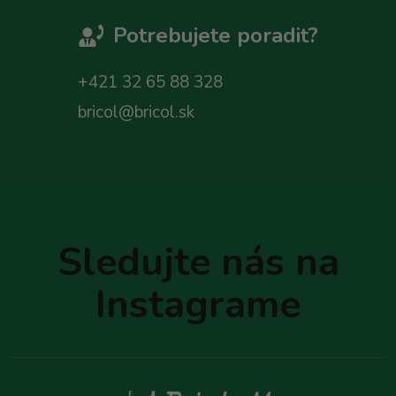
Potrebujete poradit?
+421 32 65 88 328
bricol@bricol.sk
Z
á
p
Sledujte nás na
ä
t
Instagrame
i
e