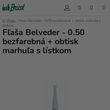
Prejsť
Hľadať
NÁKUP
na
obsah
KOŠÍK
Domov
/
Fľaše
/
Fľaša Belveder - 0.50 bezfarebná + obtisk marhuľa s
lístkom
Fľaša Belveder - 0.50
bezfarebná + obtisk
marhuľa s lístkom