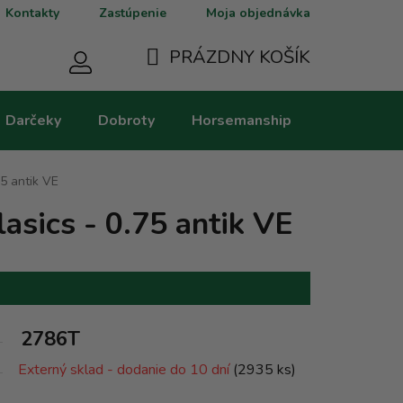
Kontakty
Zastúpenie
Moja objednávka
PRÁZDNY KOŠÍK
NÁKUPNÝ
Darčeky
Dobroty
Horsemanship
Kategorie
KOŠÍK
75 antik VE
asics - 0.75 antik VE
2786T
Externý sklad - dodanie do 10 dní
(2935 ks)