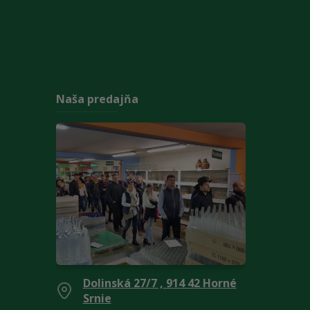
Naša predajňa
Dolinská 27/7 , 914 42 Horné
Srnie