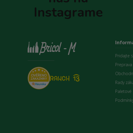
e
Instagrame
Informá
Pridajte 
Preprava
Obchodn
Rady zák
Paletové
Podmínky