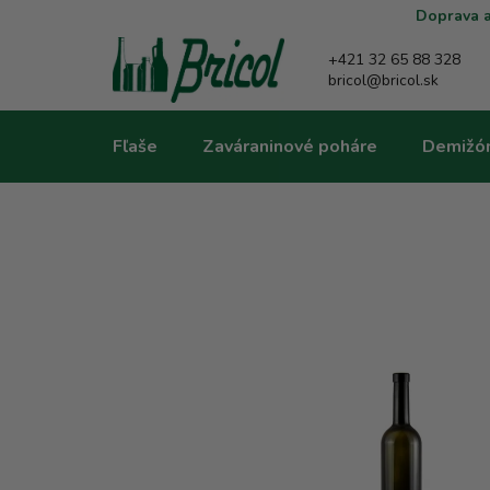
Prejsť
Doprava a
na
obsah
+421 32 65 88 328
bricol@bricol.sk
Fľaše
Zaváraninové poháre
Demižó