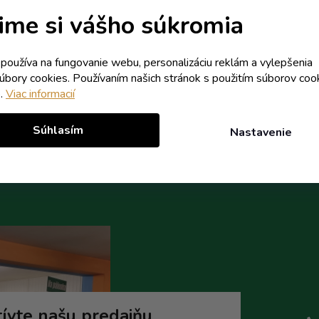
Skladom
Externý sklad - dodanie do 10
ime si vášho súkromia
2,29 € vrátane DPH
1,13 € vrátane DPH
k používa na fungovanie webu, personalizáciu reklám a vylepšenia
1,86 €
0,92 €
/ ks
/ ks
súbory cookies. Používaním našich stránok s použitím súborov coo
e.
Viac informacií
Do košíka
Do koší
Súhlasím
Nastavenie
ívte našu predajňu