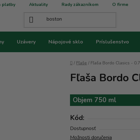
 platby
Aktuality
Rady zákazníkom
O firme
ny
Uzávery
Nápojové sklo
Príslušenstvo
Domov
/
Fľaše
/
Fľaša Bordo Clasics - 0.
Fľaša Bordo Cl
Objem 750 ml
Kód:
Dostupnosť
Možnosti doručenia