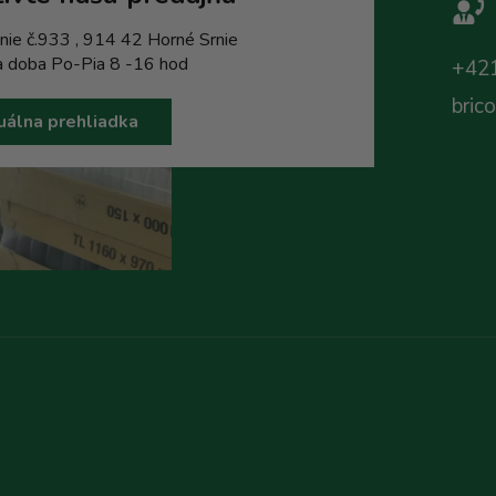
nie č.933 , 914 42 Horné Srnie
a doba Po-Pia 8 -16 hod
+421
bric
uálna prehliadka