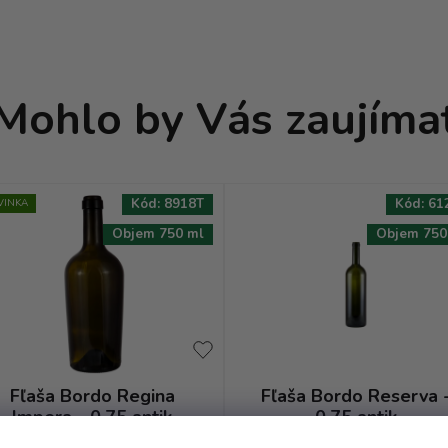
Mohlo by Vás zaujíma
Kód:
8918T
Kód:
61
VINKA
Objem 750 ml
Objem 750
Fľaša Bordo Regina
Fľaša Bordo Reserva 
Impera - 0.75 antik
0.75 antik