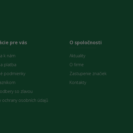
cie pre vás
O spoločnosti
sa k nám
Aktuality
 a platba
O firme
é podmienky
Zastupenie značiek
azníkom
Kontakty
 odbery so zľavou
 ochrany osobních údajů