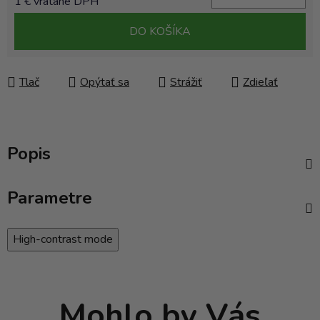
1 € vrátane DPH
Jednotková cena:
DO KOŠÍKA
Tlač
Opýtať sa
Strážiť
Zdieľať
Popis
Parametre
High-contrast mode
Mohlo by Vás