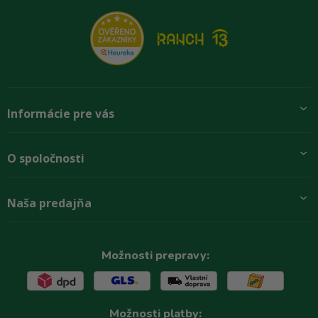
Informácie pre vás
Pridajte sa k nám
O spoločnosti
Preprava a platba
Obchodné podmienky
Aktuality
Naša predajňa
Rady zákazníkom
O firme
Paletové odbery so zľavou
Zastupenie značiek
Podmínky ochrany osobních údajů
Kontakty
Možnosti prepravy:
Možnosti platby: