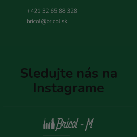
+421 32 65 88 328
bricol@bricol.sk
Z
á
p
Sledujte nás na
ä
t
Instagrame
i
e