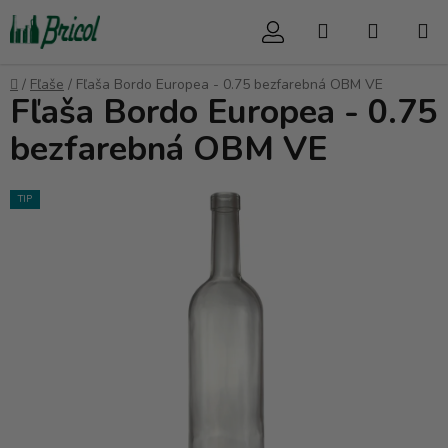
Prejsť
Hľadať
NÁKUP
na
obsah
KOŠÍK
Domov
/
Fľaše
/
Fľaša Bordo Europea - 0.75 bezfarebná OBM VE
Fľaša Bordo Europea - 0.75
bezfarebná OBM VE
TIP