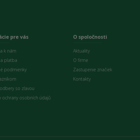
cie pre vás
O spoločnosti
sa k nám
Aktuality
 a platba
O firme
é podmienky
Zastupenie značiek
azníkom
Kontakty
 odbery so zľavou
 ochrany osobních údajů