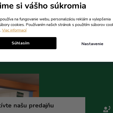
Skladom
Externý sklad - dodanie do 10
ime si vášho súkromia
0,95 € vrátane DPH
0,90 € vrátane DPH
0,77 €
0,73 €
k používa na fungovanie webu, personalizáciu reklám a vylepšenia
/ ks
/ ks
súbory cookies. Používaním našich stránok s použitím súborov coo
e.
Viac informacií
Do košíka
Do koší
Súhlasím
Nastavenie
ívte našu predajňu