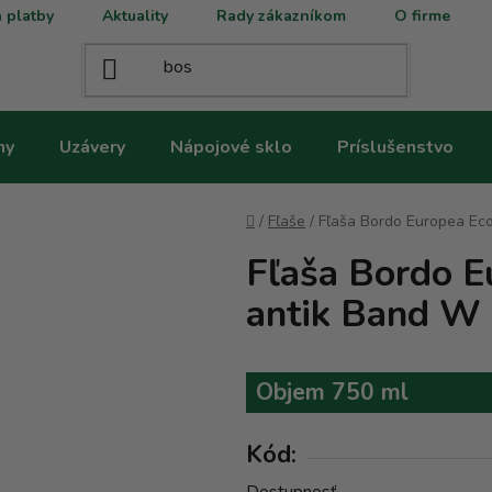
 platby
Aktuality
Rady zákazníkom
O firme
ny
Uzávery
Nápojové sklo
Príslušenstvo
Domov
/
Fľaše
/
Fľaša Bordo Europea Eco
Fľaša Bordo E
antik Band W
Objem 750 ml
Kód: