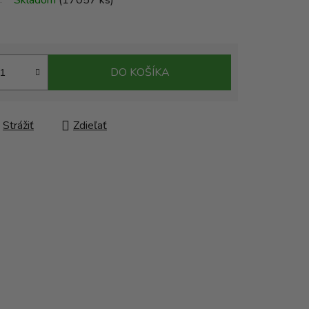
Skladom
(17057 ks)
DO KOŠÍKA
Strážiť
Zdieľať