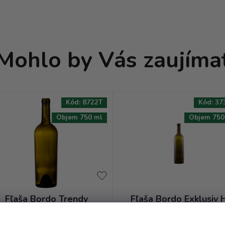
Mohlo by Vás zaujíma
Kód:
8722T
Kód:
37
Objem 750 ml
Objem 750
Fľaša Bordo Trendy
Fľaša Bordo Exklusiv 
conica - 0.75 antik
300 - 0.75 antik OBM