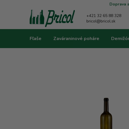
Prejsť
Doprava a
na
obsah
+421 32 65 88 328
bricol@bricol.sk
Fľaše
Zaváraninové poháre
Demižó