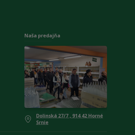
Naša predajňa
Dolinská 27/7 , 914 42 Horné
Srnie