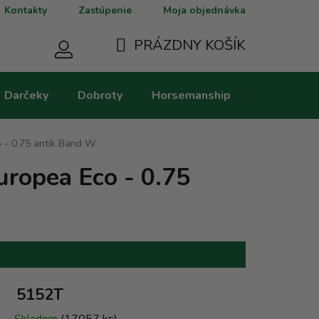
Kontakty
Zastúpenie
Moja objednávka
PRÁZDNY KOŠÍK
NÁKUPNÝ
Darčeky
Dobroty
Horsemanship
Kategorie
KOŠÍK
 - 0.75 antik Band W
uropea Eco - 0.75
5152T