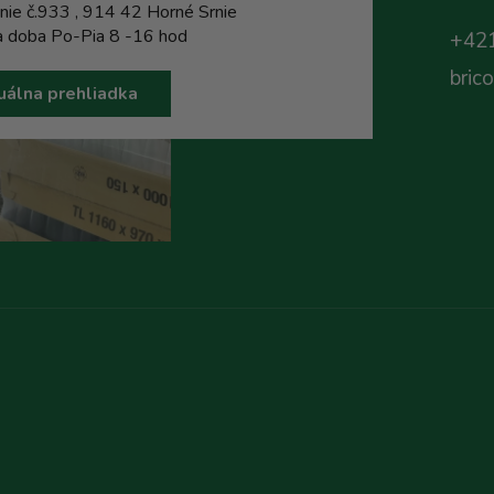
nie č.933 , 914 42 Horné Srnie
a doba Po-Pia 8 -16 hod
+421
bric
uálna prehliadka