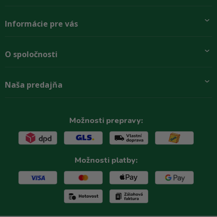
Informácie pre vás
Pridajte sa k nám
O spoločnosti
Preprava a platba
Obchodné podmienky
Aktuality
Naša predajňa
Rady zákazníkom
O firme
Paletové odbery so zľavou
Zastupenie značiek
Podmínky ochrany osobních údajů
Kontakty
Možnosti prepravy:
Možnosti platby: