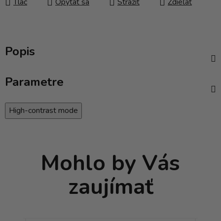
Tlač
Opýtať sa
Strážiť
Zdieľať
Popis
Parametre
High-contrast mode
Mohlo by Vás
zaujímať