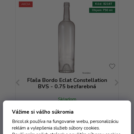
:
8418T
Kód:
8216T
AKCIA
AKCIA
750 ml
Objem 750 ml
TIP
 -
Fľaša Bordo Eclat Constellation
BVS - 0.75 bezfarebná
Skladom
Vážime si vášho súkromia
0,48 € vrátane DPH
Bricol.sk používa na fungovanie webu, personalizáciu
0,39 €
/ ks
reklám a vylepšenia služieb súbory cookies.
1,87 €
(-79%)