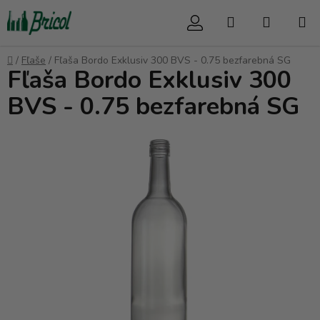
Prejsť
Hľadať
NÁKUP
na
obsah
KOŠÍK
Domov
/
Fľaše
/
Fľaša Bordo Exklusiv 300 BVS - 0.75 bezfarebná SG
Fľaša Bordo Exklusiv 300
BVS - 0.75 bezfarebná SG