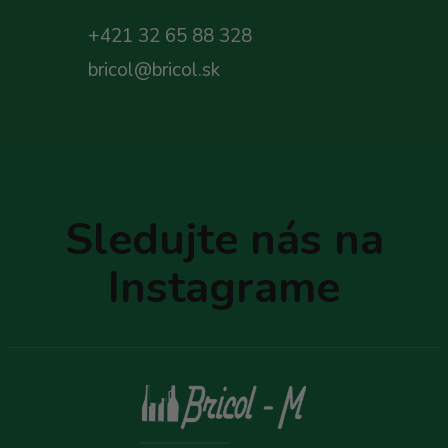
+421 32 65 88 328
bricol@bricol.sk
Z
á
p
Sledujte nás na
ä
t
Instagrame
i
e