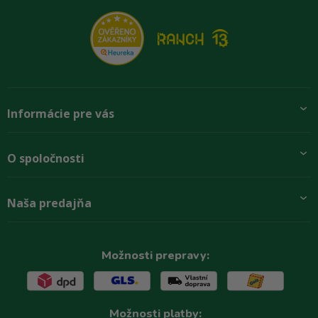
Informácie pre vás
Pridajte sa k nám
O spoločnosti
Preprava a platba
Obchodné podmienky
Aktuality
Naša predajňa
Rady zákazníkom
O firme
Paletové odbery so zľavou
Zastupenie značiek
Podmínky ochrany osobních údajů
Kontakty
Možnosti prepravy:
Možnosti platby: