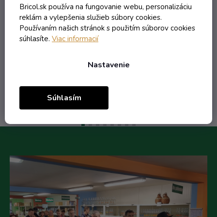
Bricol.sk používa na fungovanie webu, personalizáciu
reklám a vylepšenia služieb súbory cookies.
0,59 € vrátane DPH
Používaním našich stránok s použitím súborov cookies
0,48 €
súhlasíte.
Viac informacií
/ ks
0,64 €
(-25%)
Nastavenie
Do košíka
Súhlasím