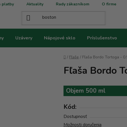
 platby
Aktuality
Rady zákazníkom
O firme
ny
Uzávery
Nápojové sklo
Príslušenstvo
Domov
/
Fľaše
/
Fľaša Bordo Tortoga - 0.
Fľaša Bordo To
Objem 500 ml
Kód:
Dostupnosť
Možnosti doručenia