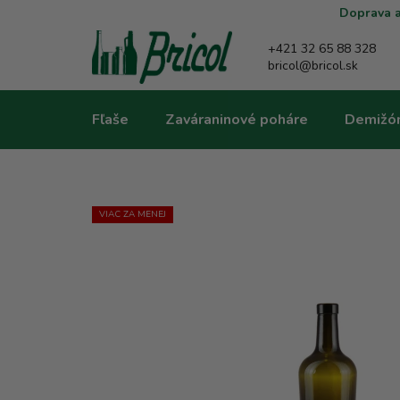
Prejsť
Doprava a
na
obsah
+421 32 65 88 328
bricol@bricol.sk
Fľaše
Zaváraninové poháre
Demižó
VIAC ZA MENEJ