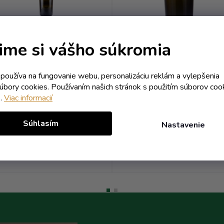
ime si vášho súkromia
Fľaša Bordo Regina -
Fľaša Bordo Regina
0.75 antik
Impera - 0.75 antik
k používa na fungovanie webu, personalizáciu reklám a vylepšenia
erný sklad - dodanie do 10 dní
Skladom
súbory cookies. Používaním našich stránok s použitím súborov coo
e.
Viac informacií
2,12 € vrátane DPH
2,29 € vrátane DPH
1,72 €
1,86 €
/ ks
/ ks
Súhlasím
Nastavenie
Do košíka
Do koší