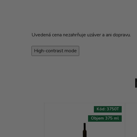
Uvedená cena nezahrňuje uzáver a ani dopravu.
High-contrast mode
Kód:
0290T
Kód:
3750T
Objem 3000 ml
Objem 375 ml