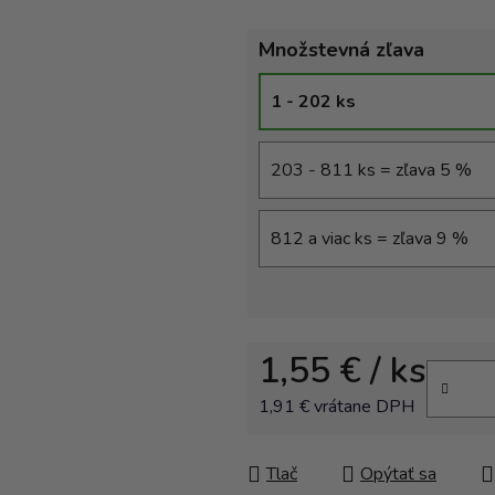
Množstevná zľava
1 - 202 ks
203 - 811 ks = zľava 5 %
812 a viac ks = zľava 9 %
1,55 €
/ ks
1,91 € vrátane DPH
Jednotková cena:
Tlač
Opýtať sa