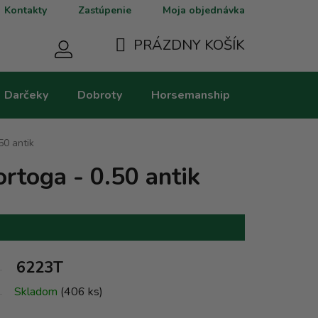
Kontakty
Zastúpenie
Moja objednávka
PRÁZDNY KOŠÍK
NÁKUPNÝ
Darčeky
Dobroty
Horsemanship
Kategorie
KOŠÍK
50 antik
rtoga - 0.50 antik
6223T
Skladom
(406 ks)