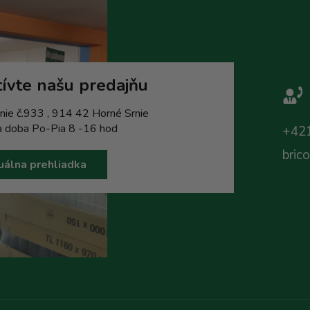
ívte našu predajňu
nie č.933 , 914 42 Horné Srnie
a doba Po-Pia 8 -16 hod
+421
bric
uálna prehliadka