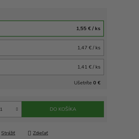
1,55 €
/ ks
1,47 €
/ ks
1,41 €
/ ks
Ušetríte
0 €
DO KOŠÍKA
Strážiť
Zdieľať