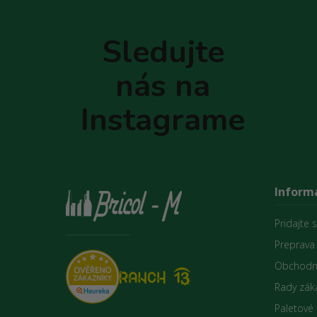
á
p
Sledujte
ä
t
nás na
i
e
Instagrame
Informá
Pridajte 
Preprava
Obchodn
Rady zák
Paletové