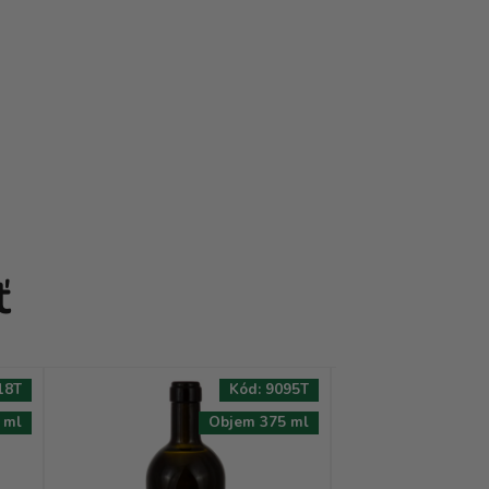
ť
18T
Kód:
9095T
 ml
Objem 375 ml