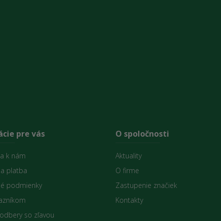
cie pre vás
O spoločnosti
sa k nám
Aktuality
 a platba
O firme
é podmienky
Zastupenie značiek
azníkom
Kontakty
 odbery so zľavou