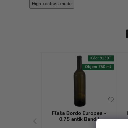
High-contrast mode
Kód:
2053T
Kód:
9139T
Objem 750 ml
Objem 750 ml
do Europea -
Fľaša Bordo Europea -
tik Band W
0.75 antik Band I