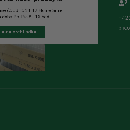
nie č.933 , 914 42 Horné Srnie
a doba Po-Pia 8 -16 hod
+421
bric
uálna prehliadka