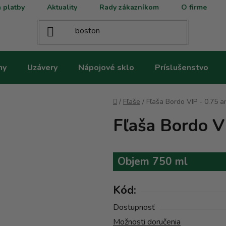
 platby
Aktuality
Rady zákazníkom
O firme
ny
Uzávery
Nápojové sklo
Príslušenstvo
Domov
/
Fľaše
/
Fľaša Bordo VIP - 0.75 a
Fľaša Bordo VI
Objem 750 ml
Kód:
Dostupnosť
Možnosti doručenia