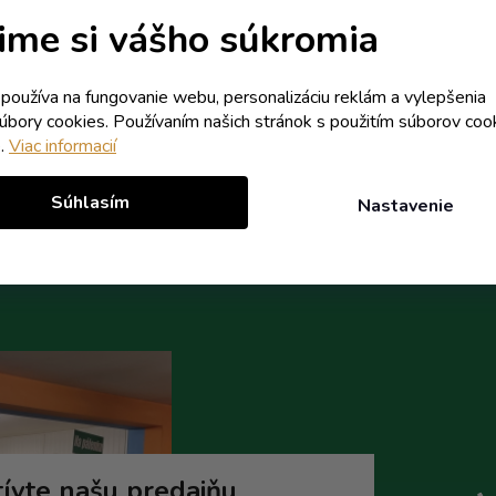
erný sklad - dodanie do 10 dní
Skladom
ime si vášho súkromia
1,13 € vrátane DPH
0,91 € vrátane DPH
k používa na fungovanie webu, personalizáciu reklám a vylepšenia
0,92 €
0,74 €
/ ks
/ ks
súbory cookies. Používaním našich stránok s použitím súborov coo
e.
Viac informacií
Do košíka
Do koší
Súhlasím
Nastavenie
ívte našu predajňu