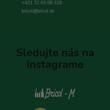
+421 32 65 88 328
bricol@bricol.sk
Z
á
p
Sledujte nás na
ä
t
Instagrame
i
e