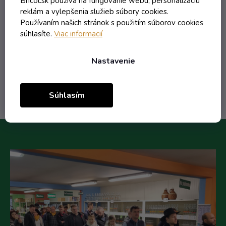
Bricol.sk používa na fungovanie webu, personalizáciu
reklám a vylepšenia služieb súbory cookies.
Používaním našich stránok s použitím súborov cookies
0,75 € vrátane DPH
súhlasíte.
Viac informacií
0,61 €
/ ks
Nastavenie
Do košíka
Súhlasím