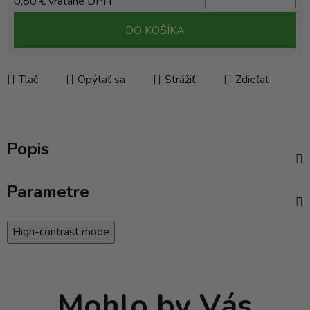
0,80 € vrátane DPH
Jednotková cena:
DO KOŠÍKA
Tlač
Opýtať sa
Strážiť
Zdieľať
Popis
Parametre
High-contrast mode
Mohlo by Vás