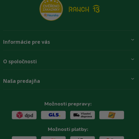
Informácie pre vás
Pridajte sa k nám
O spoločnosti
Preprava a platba
Obchodné podmienky
Aktuality
Naša predajňa
Rady zákazníkom
O firme
Paletové odbery so zľavou
Zastupenie značiek
Podmínky ochrany osobních údajů
Kontakty
Možnosti prepravy:
Možnosti platby: