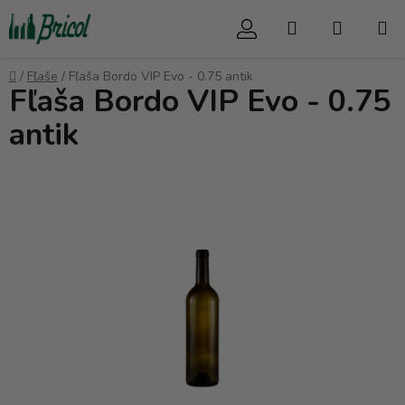
Prejsť
Hľadať
NÁKUP
na
obsah
KOŠÍK
Domov
/
Fľaše
/
Fľaša Bordo VIP Evo - 0.75 antik
Fľaša Bordo VIP Evo - 0.75
antik