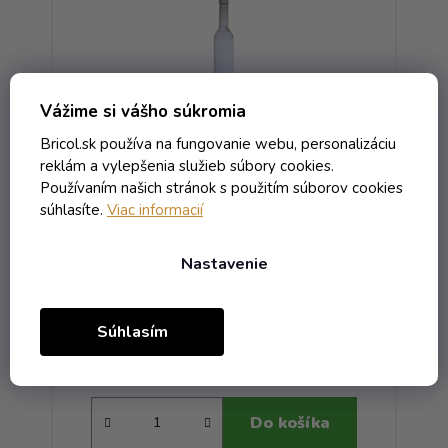
Vážime si vášho súkromia
Bricol.sk používa na fungovanie webu, personalizáciu
reklám a vylepšenia služieb súbory cookies.
Používaním našich stránok s použitím súborov cookies
Fľaša Bordolese Extra - 0.50
bezfarebná VE
súhlasíte.
Viac informacií
Skladom
Nastavenie
0,98 € vrátane DPH
Súhlasím
0,80 €
/ ks
1,48 €
(-46%)
Do košíka