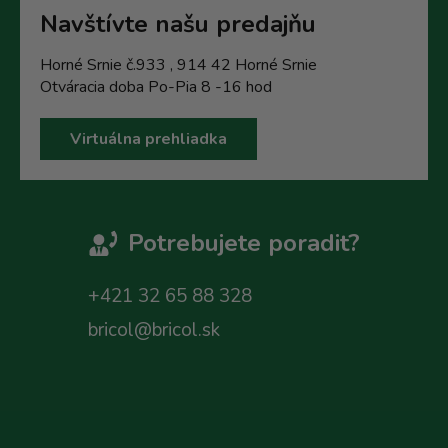
Navštívte našu predajňu
Horné Srnie č.933 , 914 42 Horné Srnie
Otváracia doba Po-Pia 8 -16 hod
Virtuálna prehliadka
Potrebujete poradit?
+421 32 65 88 328
bricol@bricol.sk
Z