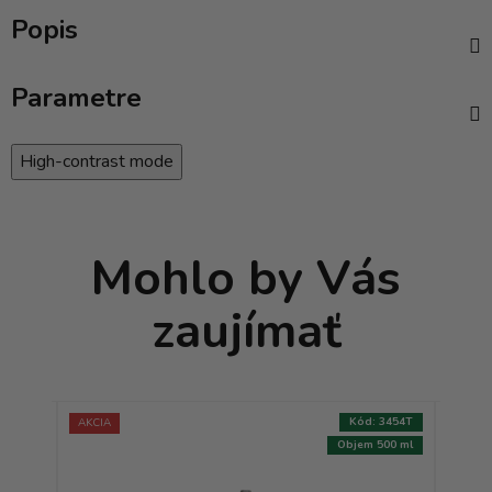
Popis
Parametre
High-contrast mode
Mohlo by Vás
zaujímať
:
3451T
Kód:
3454T
AKCIA
AKCIA
250 ml
Objem 500 ml