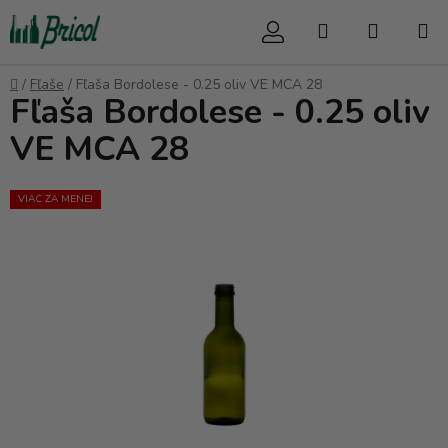
Prejsť
Hľadať
NÁKUP
na
obsah
KOŠÍK
Domov
/
Fľaše
/
Fľaša Bordolese - 0.25 oliv VE MCA 28
Fľaša Bordolese - 0.25 oliv
VE MCA 28
VIAC ZA MENEJ