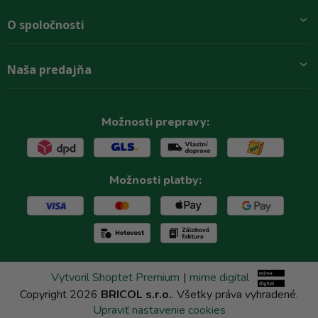
Pridajte sa k nám
O spoločnosti
Preprava a platba
Obchodné podmienky
Aktuality
Naša predajňa
Rady zákazníkom
O firme
Paletové odbery so zľavou
Zastupenie značiek
Podmínky ochrany osobních údajů
Kontakty
Možnosti prepravy:
Možnosti platby:
Vytvoril Shoptet Premium
|
mime digital
Copyright 2026
BRICOL s.r.o.
. Všetky práva vyhradené.
Upraviť nastavenie cookies