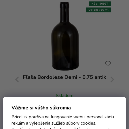
:
8965T
Kód:
9096T
750 ml
Objem 750 ml
S -
Fľaša Bordolese Demi - 0.75 antik
Fľ
Skladom
Vážime si vášho súkromia
Bricol.sk používa na fungovanie webu, personalizáciu
1,91 € vrátane DPH
reklám a vylepšenia služieb súbory cookies.
1,55 €
/ ks