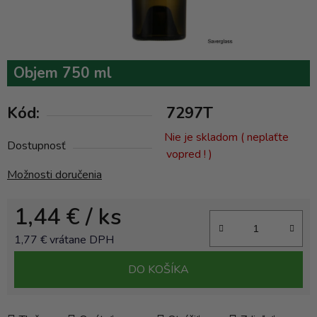
Objem 750 ml
Kód:
7297T
Nie je skladom ( neplaťte
Dostupnosť
vopred ! )
Možnosti doručenia
1,44 €
/ ks
1,77 € vrátane DPH
Jednotková cena:
DO KOŠÍKA