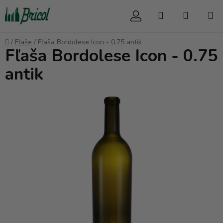
Prejsť
Hľadať
NÁKUP
na
obsah
KOŠÍK
Domov
/
Fľaše
/
Fľaša Bordolese Icon - 0.75 antik
Fľaša Bordolese Icon - 0.75
antik