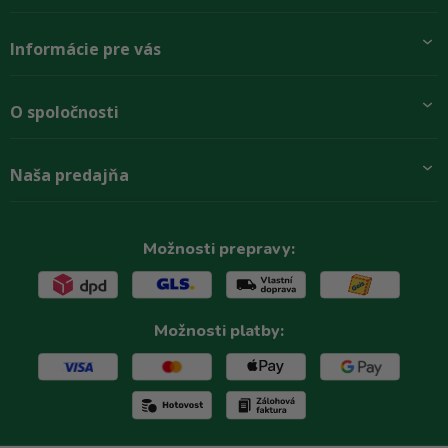
Informácie pre vás
Pridajte sa k nám
O spoločnosti
Preprava a platba
Obchodné podmienky
Aktuality
Naša predajňa
Rady zákazníkom
O firme
Paletové odbery so zľavou
Zastupenie značiek
Podmínky ochrany osobních údajů
Kontakty
Možnosti prepravy:
Možnosti platby: