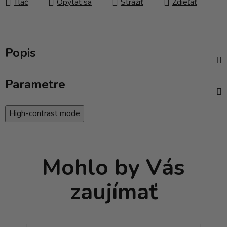
Tlač
Opýtať sa
Strážiť
Zdieľať
Popis
Parametre
High-contrast mode
Mohlo by Vás
zaujímať