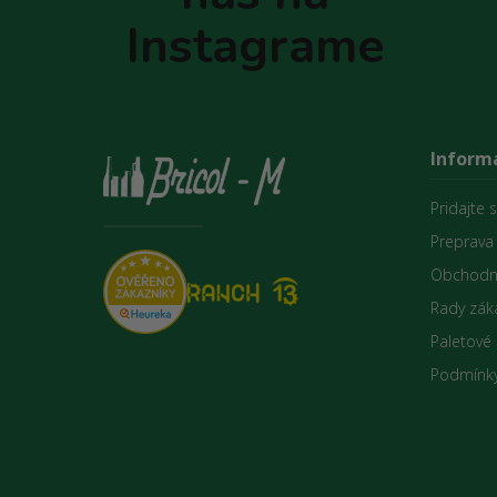
e
Instagrame
Informá
Pridajte 
Preprava
Obchodn
Rady zák
Paletové
Podmínky