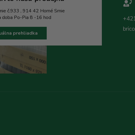
nie č.933 , 914 42 Horné Srnie
a doba Po-Pia 8 -16 hod
+421
bric
uálna prehliadka