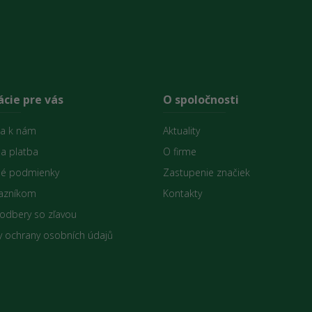
cie pre vás
O spoločnosti
sa k nám
Aktuality
 a platba
O firme
é podmienky
Zastupenie značiek
azníkom
Kontakty
 odbery so zľavou
 ochrany osobních údajů