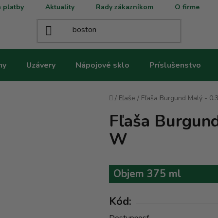
 platby
Aktuality
Rady zákazníkom
O firme
ny
Uzávery
Nápojové sklo
Príslušenstvo
Domov
/
Fľaše
/
Fľaša Burgund Malý - 0.
Fľaša Burgund
W
Objem 375 ml
Kód: