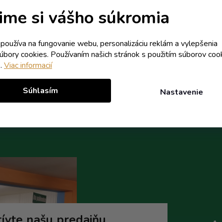
Skladom
Skladom
ime si vášho súkromia
0,87 € vrátane DPH
0,76 € vrátane DPH
0,71 €
0,62 €
/ ks
/ ks
k používa na fungovanie webu, personalizáciu reklám a vylepšenia
0,93 €
0,75 €
(-24%)
(-17%)
súbory cookies. Používaním našich stránok s použitím súborov coo
e.
Viac informacií
Do košíka
Do koší
Súhlasím
Nastavenie
ívte našu predajňu