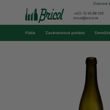
Prejsť
Doprava a
na
obsah
+421 32 65 88 328
bricol@bricol.sk
Fľaše
Zaváraninové poháre
Demižó