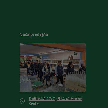
Naša predajňa
Dolinská 27/7 , 914 42 Horné
Srnie