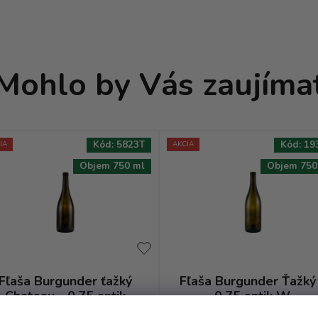
Mohlo by Vás zaujíma
Kód:
5823T
Kód:
19
IA
AKCIA
Objem 750 ml
Objem 750
Fľaša Burgunder ťažký
Fľaša Burgunder Ťažký
Chateau - 0.75 antik
0.75 antik W