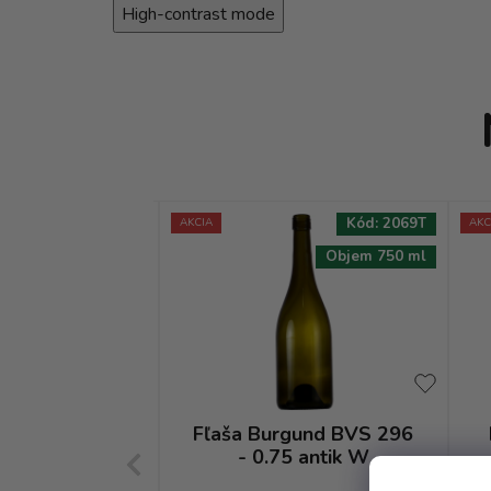
High-contrast mode
Kód:
4878T
Kód:
2069T
AKCIA
AKC
Objem 750 ml
Objem 750 ml
gunder L BVS
Fľaša Burgund BVS 296
 0.75 antik
- 0.75 antik W