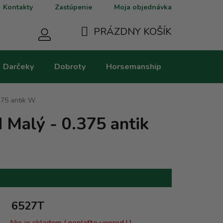
Kontakty
Zastúpenie
Moja objednávka
PRÁZDNY KOŠÍK
NÁKUPNÝ
Darčeky
Dobroty
Horsemanship
Kategorie
KOŠÍK
375 antik W
 Malý - 0.375 antik
6527T