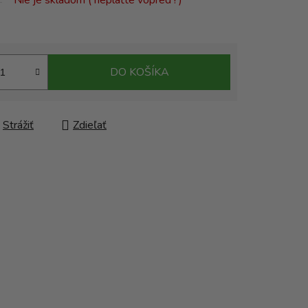
Nie je skladom ( neplaťte vopred ! )
DO KOŠÍKA
Strážiť
Zdieľať