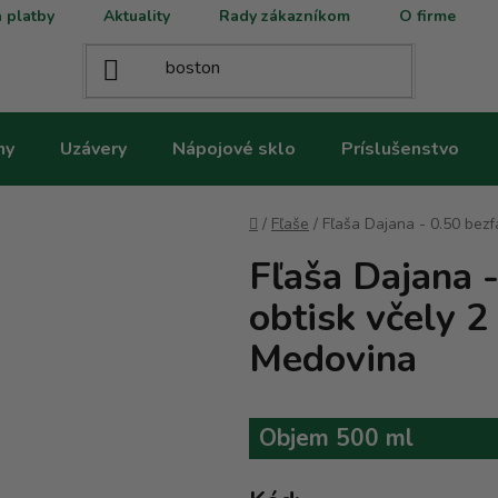
 platby
Aktuality
Rady zákazníkom
O firme
ny
Uzávery
Nápojové sklo
Príslušenstvo
Domov
/
Fľaše
/
Fľaša Dajana - 0.50 bezf
Fľaša Dajana 
obtisk včely 2
Medovina
Objem 500 ml