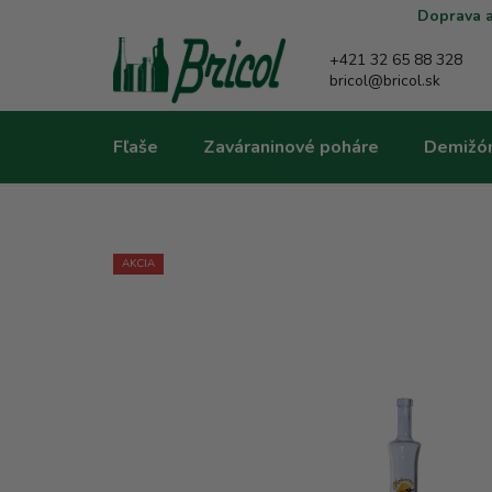
Prejsť
Doprava a
na
obsah
+421 32 65 88 328
bricol@bricol.sk
Fľaše
Zaváraninové poháre
Demižó
AKCIA