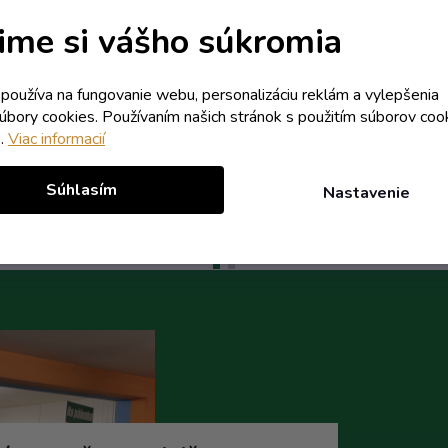
bezfarebná + obtisk
Williams Hruškovica
Skladom
Skladom
ime si vášho súkromia
7,52 € vrátane DPH
2,04 € vrátane DPH
6,11 €
1,66 €
/ ks
/ ks
k používa na fungovanie webu, personalizáciu reklám a vylepšenia
9,93 €
1,84 €
(-38%)
(-10%)
súbory cookies. Používaním našich stránok s použitím súborov coo
e.
Viac informacií
Do košíka
Do koší
Súhlasím
Nastavenie