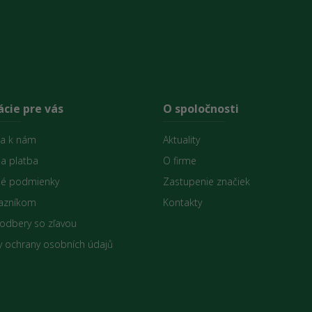
cie pre vás
O spoločnosti
sa k nám
Aktuality
 a platba
O firme
é podmienky
Zastupenie značiek
azníkom
Kontakty
 odbery so zľavou
 ochrany osobních údajů