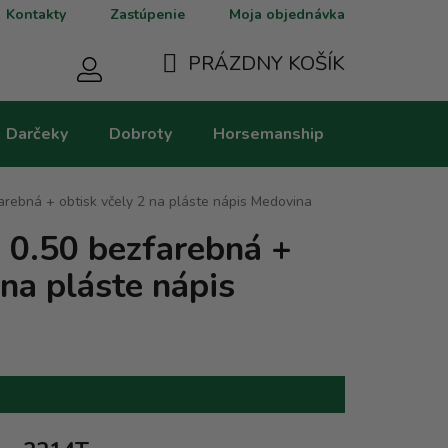
Kontakty
Zastúpenie
Moja objednávka
PRÁZDNY KOŠÍK
NÁKUPNÝ
Darčeky
Dobroty
Horsemanship
Kategorie
KOŠÍK
arebná + obtisk včely 2 na pláste nápis Medovina
- 0.50 bezfarebná +
 na pláste nápis