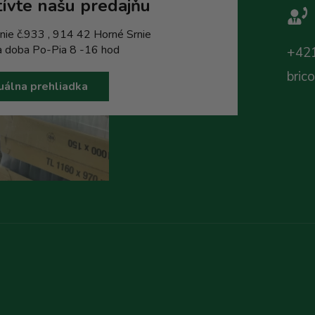
ívte našu predajňu
nie č.933 , 914 42 Horné Srnie
a doba Po-Pia 8 -16 hod
+421
bric
uálna prehliadka