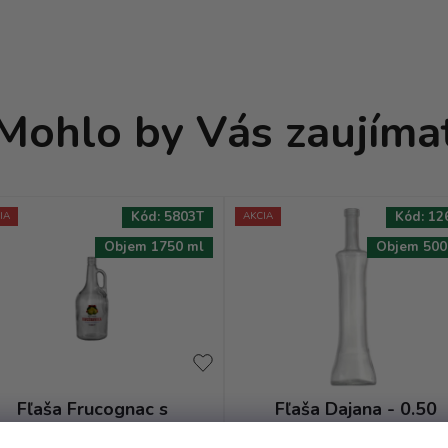
Mohlo by Vás zaujíma
Kód:
5803T
Kód:
12
IA
AKCIA
Objem 1750 ml
Objem 500
Fľaša Frucognac s
Fľaša Dajana - 0.50
Uchom - 1.75
bezfarebná OBM