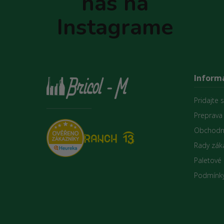
nás na
i
e
Instagrame
Informá
Pridajte 
Preprava
Obchodn
Rady zák
Paletové
Podmínky