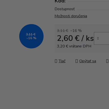
Kód:
Dostupnosť
Možnosti doručenia
3,11 €
–16 %
3,11 €
2,60 €
/ ks
–16 %
3,20 € vrátane DPH
Jednotková cena:
Tlač
Opýtať sa