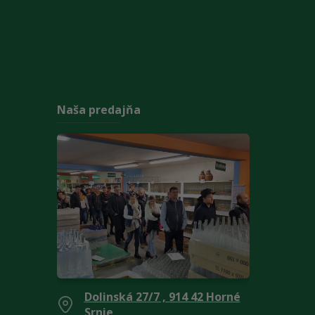
Naša predajňa
Dolinská 27/7 , 914 42 Horné
Srnie