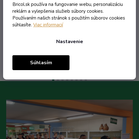
Bricol.sk používa na fungovanie webu, personalizáciu
reklám a vylepšenia služieb súbory cookies.
1,80 € vrátane DPH
Používaním našich stránok s použitím súborov cookies
1,46 €
súhlasíte.
Viac informacií
/ ks
1,87 €
(-22%)
Nastavenie
Do košíka
Súhlasím