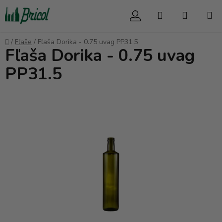
Prejsť
Hľadať
NÁKUP
na
obsah
KOŠÍK
Domov
/
Fľaše
/
Fľaša Dorika - 0.75 uvag PP31.5
Fľaša Dorika - 0.75 uvag
PP31.5