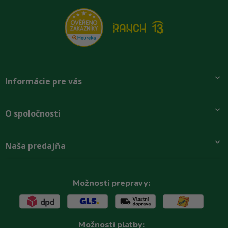
Informácie pre vás
Pridajte sa k nám
O spoločnosti
Preprava a platba
Obchodné podmienky
Aktuality
Naša predajňa
Rady zákazníkom
O firme
Paletové odbery so zľavou
Zastupenie značiek
Podmínky ochrany osobních údajů
Kontakty
Možnosti prepravy:
Možnosti platby: