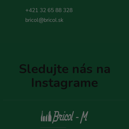
+421 32 65 88 328
bricol@bricol.sk
Z
á
p
Sledujte nás na
ä
t
Instagrame
i
e