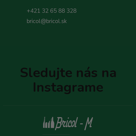
+421 32 65 88 328
bricol@bricol.sk
Z
á
p
Sledujte nás na
ä
t
Instagrame
i
e