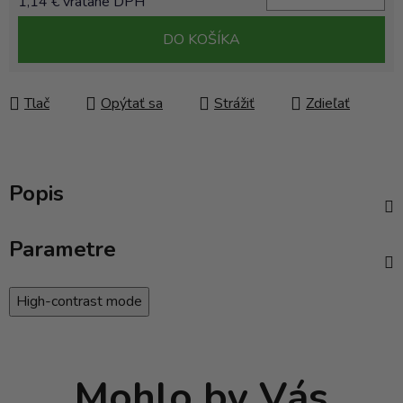
1,14 € vrátane DPH
Jednotková cena:
DO KOŠÍKA
Tlač
Opýtať sa
Strážiť
Zdieľať
Popis
Parametre
High-contrast mode
Mohlo by Vás