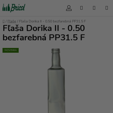
Prejsť
Hľadať
NÁKUP
na
obsah
KOŠÍK
Domov
/
Fľaše
/
Fľaša Dorika II - 0.50 bezfarebná PP31.5 F
Fľaša Dorika II - 0.50
bezfarebná PP31.5 F
NOVINKA