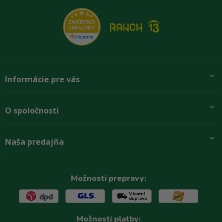
Informácie pre vás
Pridajte sa k nám
O spoločnosti
Preprava a platba
Obchodné podmienky
Aktuality
Naša predajňa
Rady zákazníkom
O firme
Paletové odbery so zľavou
Zastupenie značiek
Podmínky ochrany osobních údajů
Kontakty
Možnosti prepravy:
Možnosti platby: