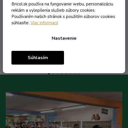
Bricol.sk používa na fungovanie webu, personalizáciu
reklám a vylepšenia služieb súbory cookies.
1,80 € vrátane DPH
Používaním našich stránok s použitím súborov cookies
1,46 €
súhlasíte.
Viac informacií
/ ks
1,87 €
(-22%)
Nastavenie
Do košíka
Súhlasím