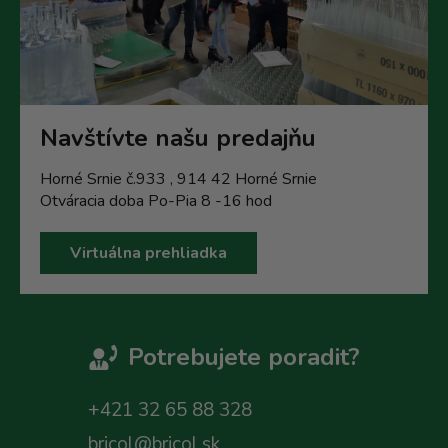
Navštívte našu predajňu
Horné Srnie č.933 , 914 42 Horné Srnie
Otváracia doba Po-Pia 8 -16 hod
Virtuálna prehliadka
Potrebujete poradit?
+421 32 65 88 328
bricol@bricol.sk