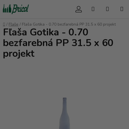
Prejsť
Hľadať
NÁKUP
na
obsah
KOŠÍK
Domov
/
Fľaše
/
Fľaša Gotika - 0.70 bezfarebná PP 31.5 x 60 projekt
Fľaša Gotika - 0.70
bezfarebná PP 31.5 x 60
projekt