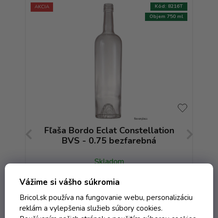
:
2055T
Kód:
8216T
AKCIA
750 ml
Objem 750 ml
tik
Fľaša Bordo Eclat Constellation
Fľ
BVS - 0.75 bezfarebná
Skladom
Vážime si vášho súkromia
0,48 € vrátane DPH
Bricol.sk používa na fungovanie webu, personalizáciu
0,39 €
/ ks
reklám a vylepšenia služieb súbory cookies.
1,87 €
(-79%)