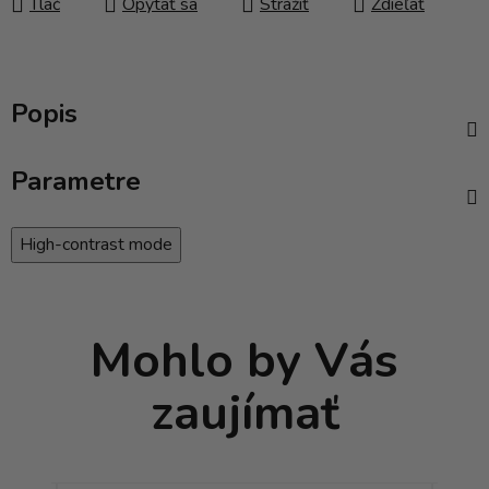
Tlač
Opýtať sa
Strážiť
Zdieľať
Popis
Parametre
High-contrast mode
Mohlo by Vás
zaujímať