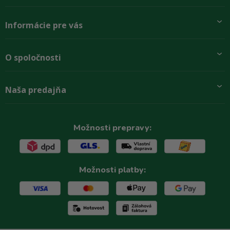
Informácie pre vás
Pridajte sa k nám
O spoločnosti
Preprava a platba
Obchodné podmienky
Aktuality
Naša predajňa
Rady zákazníkom
O firme
Paletové odbery so zľavou
Zastupenie značiek
Podmínky ochrany osobních údajů
Kontakty
Možnosti prepravy:
Možnosti platby: