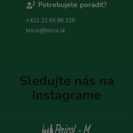
Potrebujete poradit?
+421 32 65 88 328
bricol@bricol.sk
Z
á
p
Sledujte nás na
ä
t
Instagrame
i
e