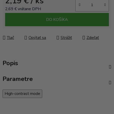
2,19 €
/ ks
2,69 € vrátane DPH
Jednotková cena:
DO KOŠÍKA
Tlač
Opýtať sa
Strážiť
Zdieľať
Popis
Parametre
High-contrast mode