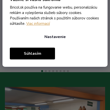
Skladom
Bricol.sk používa na fungovanie webu, personalizáciu
reklám a vylepšenia služieb súbory cookies.
Používaním našich stránok s použitím súborov cookies
súhlasíte.
Viac informacií
3,83 € vrátane DPH
3,11 €
/ ks
Nastavenie
Do košíka
Súhlasím