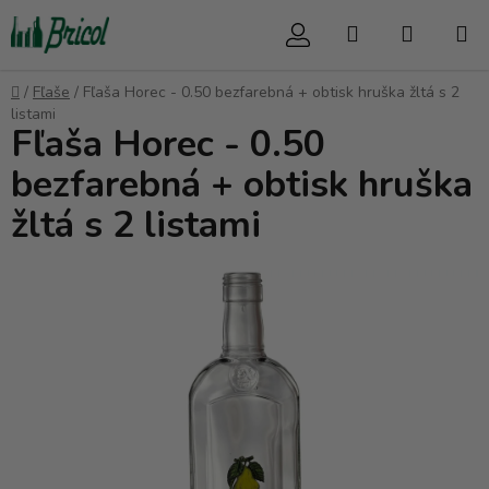
Prejsť
Hľadať
NÁKUP
na
obsah
KOŠÍK
Domov
/
Fľaše
/
Fľaša Horec - 0.50 bezfarebná + obtisk hruška žltá s 2
listami
Fľaša Horec - 0.50
bezfarebná + obtisk hruška
žltá s 2 listami