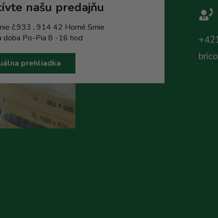
ívte našu predajňu
nie č.933 , 914 42 Horné Srnie
a doba Po-Pia 8 -16 hod
+421
bric
uálna prehliadka