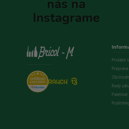
nás na
i
e
Instagrame
Informá
Pridajte 
Preprava
Obchodn
Rady zák
Paletové
Podmínky