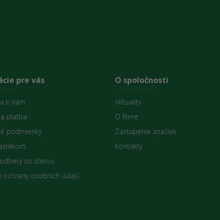
cie pre vás
O spoločnosti
sa k nám
Aktuality
 a platba
O firme
é podmienky
Zastupenie značiek
azníkom
Kontakty
 odbery so zľavou
 ochrany osobních údajů