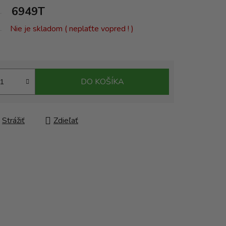
6949T
Nie je skladom ( neplaťte vopred ! )
DO KOŠÍKA
Strážiť
Zdieľať