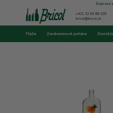
Prejsť
Doprava a
na
obsah
+421 32 65 88 328
bricol@bricol.sk
Fľaše
Zaváraninové poháre
Demižó