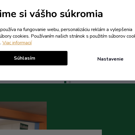
marhuľa s lístkom nápis
obtisk marhuľa s lístk
Marhuľovica
Skladom
Skladom
ime si vášho súkromia
7,98 € vrátane DPH
5,83 € vrátane DPH
k používa na fungovanie webu, personalizáciu reklám a vylepšenia
6,49 €
4,74 €
súbory cookies. Používaním našich stránok s použitím súborov coo
/ ks
/ ks
e.
Viac informacií
Do košíka
Do koší
Súhlasím
Nastavenie