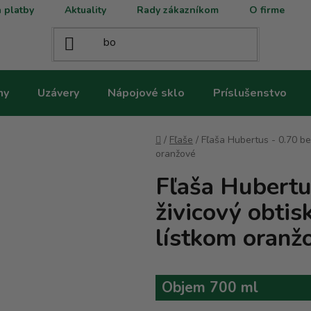
 platby
Aktuality
Rady zákazníkom
O firme
ny
Uzávery
Nápojové sklo
Príslušenstvo
Domov
/
Fľaše
/
Fľaša Hubertus - 0.70 be
oranžové
Fľaša Hubertu
živicový obtis
lístkom oranž
Objem 700 ml