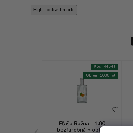
High-contrast mode
Kód:
2309T
Kód:
4454T
Objem 500 ml
Objem 1000 ml
ažná - 0.50
Fľaša Ražná - 1.00
ná + obtisk
bezfarebná + obtisk