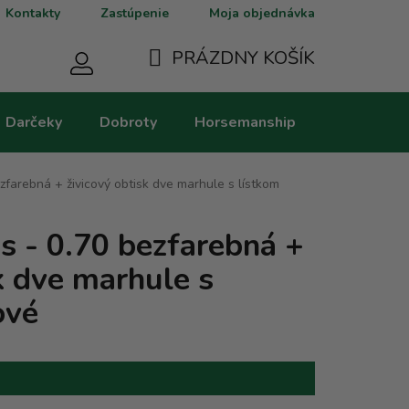
Kontakty
Zastúpenie
Moja objednávka
PRÁZDNY KOŠÍK
NÁKUPNÝ
Darčeky
Dobroty
Horsemanship
Kategorie
KOŠÍK
zfarebná + živicový obtisk dve marhule s lístkom
s - 0.70 bezfarebná +
k dve marhule s
ové