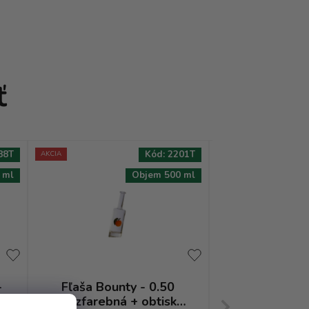
ť
88T
Kód:
2201T
AKCIA
 ml
Objem 500 ml
-
Fľaša Bounty - 0.50
Fľaša Slivovi
bezfarebná + obtisk
0.70 bezf