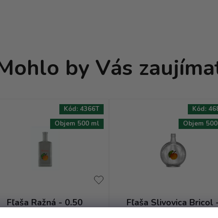
Mohlo by Vás zaujíma
Kód:
4366T
Kód:
46
Objem 500 ml
Objem 500
Fľaša Ražná - 0.50
Fľaša Slivovica Bricol 
bezfarebná + obtisk
0.50 bezfarebná +