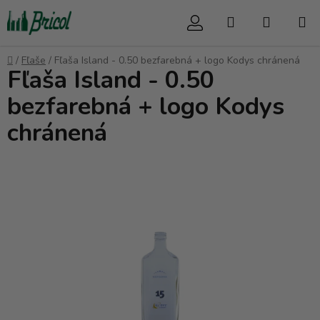
Prejsť
Hľadať
NÁKUP
na
obsah
KOŠÍK
Domov
/
Fľaše
/
Fľaša Island - 0.50 bezfarebná + logo Kodys chránená
Fľaša Island - 0.50
bezfarebná + logo Kodys
chránená