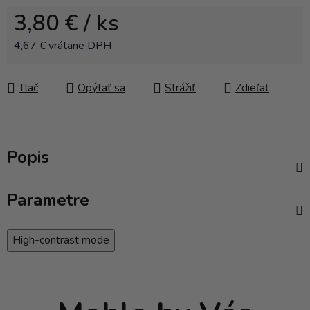
3,80 €
/ ks
4,67 € vrátane DPH
Jednotková cena:
Tlač
Opýtať sa
Strážiť
Zdieľať
Popis
Parametre
High-contrast mode