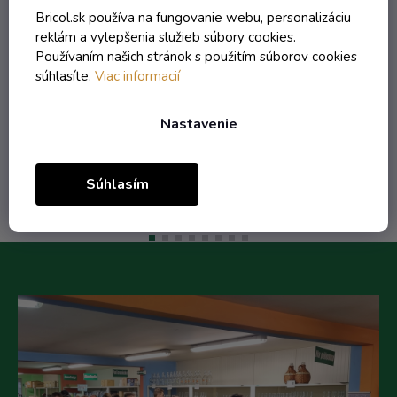
marhuľovica
Skladom
Bricol.sk používa na fungovanie webu, personalizáciu
reklám a vylepšenia služieb súbory cookies.
Používaním našich stránok s použitím súborov cookies
súhlasíte.
Viac informacií
12,21 € vrátane DPH
9,93 €
/ ks
Nastavenie
Do košíka
Súhlasím