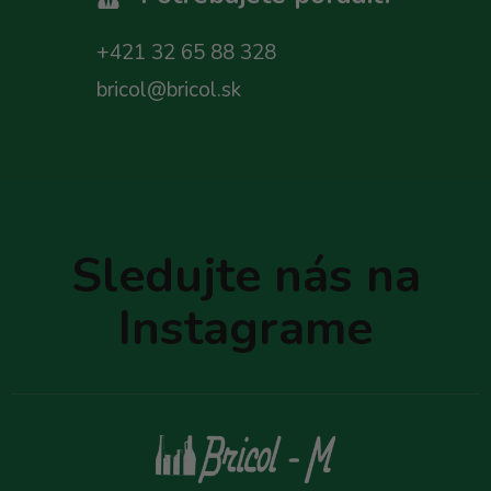
+421 32 65 88 328
bricol@bricol.sk
Z
á
p
Sledujte nás na
ä
t
Instagrame
i
e