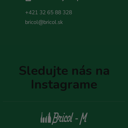
+421 32 65 88 328
bricol@bricol.sk
Z
á
p
Sledujte nás na
ä
t
Instagrame
i
e