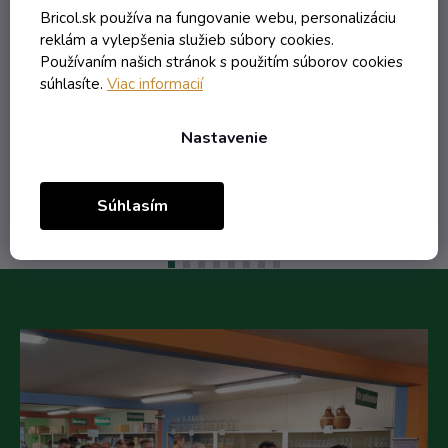
Skladom
Bricol.sk používa na fungovanie webu, personalizáciu
reklám a vylepšenia služieb súbory cookies.
0,41 € vrátane DPH
Používaním našich stránok s použitím súborov cookies
0,33 €
súhlasíte.
Viac informacií
/ ks
0,75 €
(-55%)
Nastavenie
Do košíka
Súhlasím