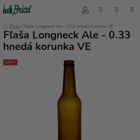
Prejsť
Hľadať
NÁKUP
na
obsah
KOŠÍK
Domov
/
Fľaše
/
Fľaša Longneck Ale - 0.33 hnedá korunka VE
Fľaša Longneck Ale - 0.33
hnedá korunka VE
AKCIA