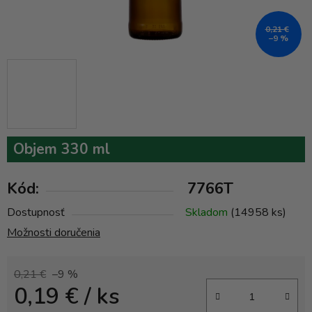
0,21 €
–9 %
Objem 330 ml
Kód:
7766T
Dostupnosť
Skladom
(14958 ks)
Možnosti doručenia
0,21 €
–9 %
0,19 €
/ ks