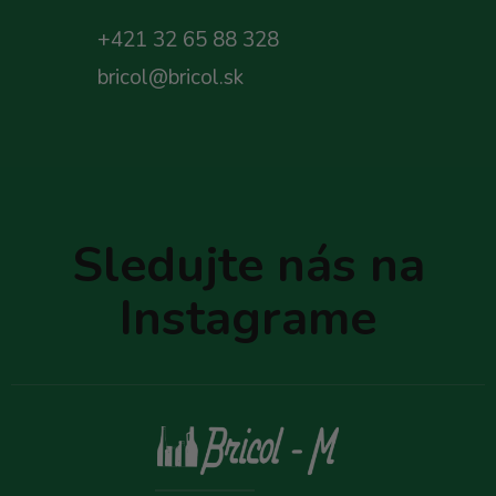
+421 32 65 88 328
bricol@bricol.sk
Z
á
p
Sledujte nás na
ä
t
Instagrame
i
e