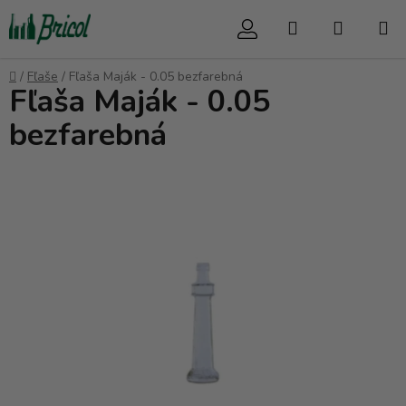
Prejsť
Hľadať
NÁKUP
na
obsah
KOŠÍK
Domov
/
Fľaše
/
Fľaša Maják - 0.05 bezfarebná
Fľaša Maják - 0.05
bezfarebná