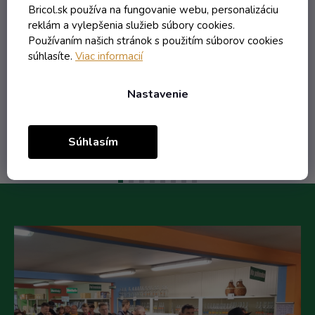
Bricol.sk používa na fungovanie webu, personalizáciu
reklám a vylepšenia služieb súbory cookies.
3,96 € vrátane DPH
Používaním našich stránok s použitím súborov cookies
3,22 €
súhlasíte.
Viac informacií
/ ks
4,20 €
(-23%)
Nastavenie
Do košíka
Súhlasím