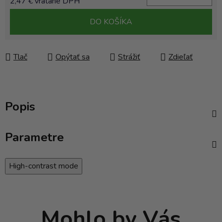
2,47 € vrátane DPH
Jednotková cena:
DO KOŠÍKA
Tlač
Opýtať sa
Strážiť
Zdieľať
Popis
Parametre
High-contrast mode
Mohlo by Vás