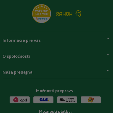
Informácie pre vás
Pridajte sa k nám
O spoločnosti
Preprava a platba
Obchodné podmienky
Aktuality
Naša predajňa
Rady zákazníkom
O firme
Paletové odbery so zľavou
Zastupenie značiek
Podmínky ochrany osobních údajů
Kontakty
Možnosti prepravy:
Možnosti platby: