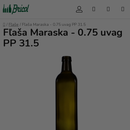
Prejsť
Hľadať
NÁKUP
na
obsah
KOŠÍK
Domov
/
Fľaše
/
Fľaša Maraska - 0.75 uvag PP 31.5
Fľaša Maraska - 0.75 uvag
PP 31.5