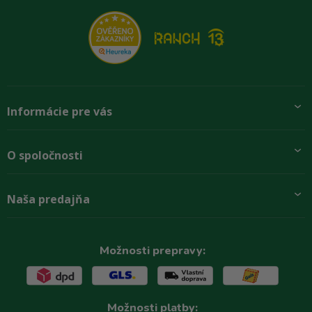
Informácie pre vás
Pridajte sa k nám
O spoločnosti
Preprava a platba
Obchodné podmienky
Aktuality
Naša predajňa
Rady zákazníkom
O firme
Paletové odbery so zľavou
Zastupenie značiek
Podmínky ochrany osobních údajů
Kontakty
Možnosti prepravy:
Možnosti platby: