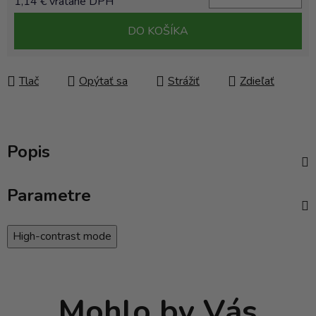
1,14 € vrátane DPH
Jednotková cena:
DO KOŠÍKA
Tlač
Opýtať sa
Strážiť
Zdieľať
Popis
Parametre
High-contrast mode
Mohlo by Vás