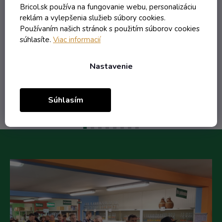
Bricol.sk používa na fungovanie webu, personalizáciu
reklám a vylepšenia služieb súbory cookies.
1,77 € vrátane DPH
Používaním našich stránok s použitím súborov cookies
1,44 €
súhlasíte.
Viac informacií
/ ks
1,59 €
(-10%)
Nastavenie
Do košíka
Súhlasím