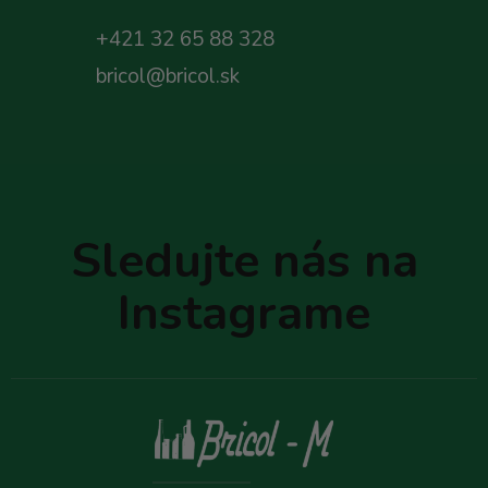
+421 32 65 88 328
bricol@bricol.sk
Z
á
p
Sledujte nás na
ä
t
Instagrame
i
e