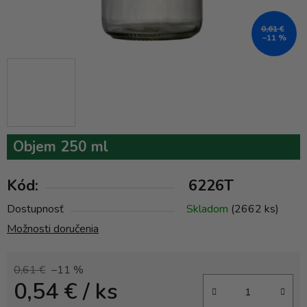
0,61 €
–11 %
Objem 250 ml
Kód:
6226T
Dostupnosť
Skladom
(2662 ks)
Možnosti doručenia
0,61 €
–11 %
0,54 €
/ ks