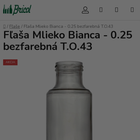
Prejsť
Hľadať
NÁKUP
na
obsah
KOŠÍK
Domov
/
Fľaše
/
Fľaša Mlieko Bianca - 0.25 bezfarebná T.O.43
Fľaša Mlieko Bianca - 0.25
bezfarebná T.O.43
AKCIA