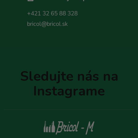
+421 32 65 88 328
bricol@bricol.sk
Z
á
p
Sledujte nás na
ä
t
Instagrame
i
e