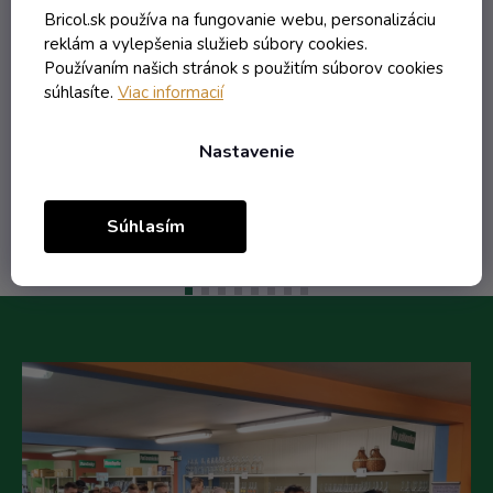
Skladom
Bricol.sk používa na fungovanie webu, personalizáciu
reklám a vylepšenia služieb súbory cookies.
1,27 € vrátane DPH
Používaním našich stránok s použitím súborov cookies
1,03 €
súhlasíte.
Viac informacií
/ ks
1,22 €
(-15%)
Nastavenie
Do košíka
Súhlasím