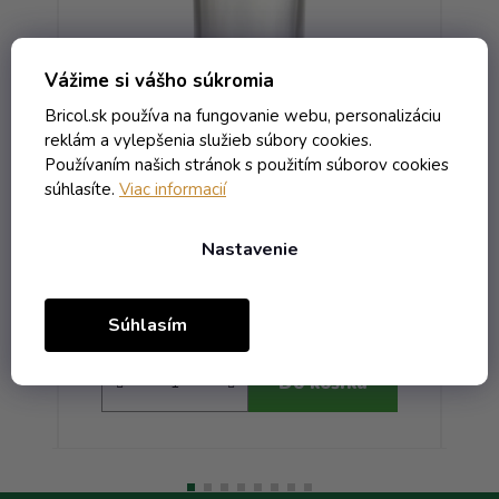
Vážime si vášho súkromia
Bricol.sk používa na fungovanie webu, personalizáciu
ná
Fľaša Neos - 0.70 bezfarebná GPI
reklám a vylepšenia služieb súbory cookies.
400/33
Používaním našich stránok s použitím súborov cookies
súhlasíte.
Viac informacií
Skladom
Nastavenie
4,60 € vrátane DPH
3,74 €
/ ks
Súhlasím
Do košíka