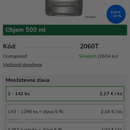
3,27 €
–30 %
Objem 500 ml
Kód:
2060T
Dostupnosť
Skladom
(2604 ks)
Možnosti doručenia
Množstevná zľava
1 - 142 ks
2,27 €
/ ks
143 - 1286 ks = zľava 5 %
2,16 €
/ ks
1287 a viac ks = zľava 9 %
2,07 €
/ ks