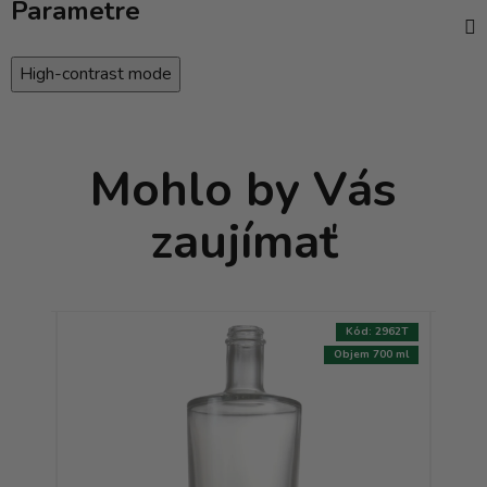
Parametre
High-contrast mode
Mohlo by Vás
zaujímať
:
0120T
Kód:
2962T
AKCIA
500 ml
Objem 700 ml