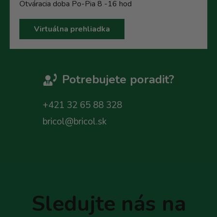
Otváracia doba Po-Pia 8 -16 hod
Virtuálna prehliadka
Potrebujete poradit?
+421 32 65 88 328
bricol@bricol.sk
Z
á
p
Sledujte nás na
ä
t