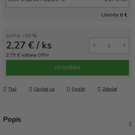
Ušetríte
0 €
3,27 €
–30 %
2,27 €
/ ks
2,79 € vrátane DPH
Jednotková cena:
DO KOŠÍKA
Tlač
Opýtať sa
Strážiť
Zdieľať
Popis