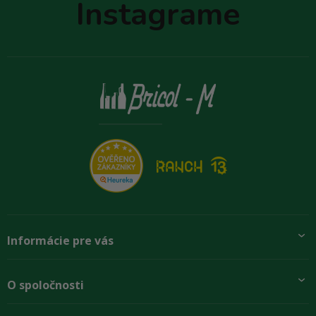
Instagrame
i
e
Informácie pre vás
Pridajte sa k nám
O spoločnosti
Preprava a platba
Obchodné podmienky
Aktuality