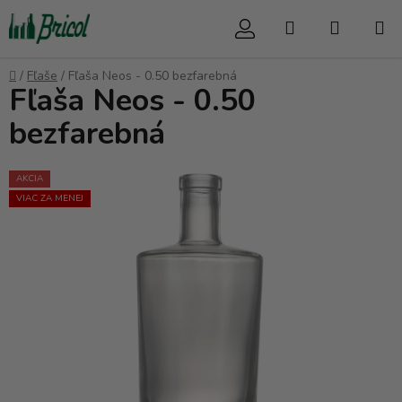
Prejsť
Hľadať
NÁKUP
na
obsah
KOŠÍK
Domov
/
Fľaše
/
Fľaša Neos - 0.50 bezfarebná
Fľaša Neos - 0.50
bezfarebná
AKCIA
VIAC ZA MENEJ