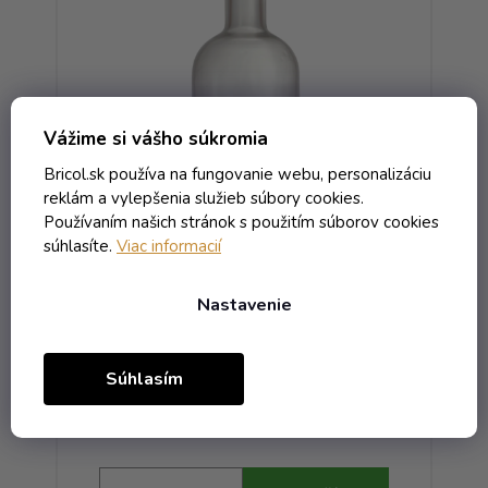
Vážime si vášho súkromia
Bricol.sk používa na fungovanie webu, personalizáciu
reklám a vylepšenia služieb súbory cookies.
Používaním našich stránok s použitím súborov cookies
ná
Fľaša Nokturno - 0.35 bezfarebná
F
súhlasíte.
Viac informacií
OBM
Nastavenie
Skladom
1,85 € vrátane DPH
Súhlasím
1,50 €
/ ks
2,04 €
(-26%)