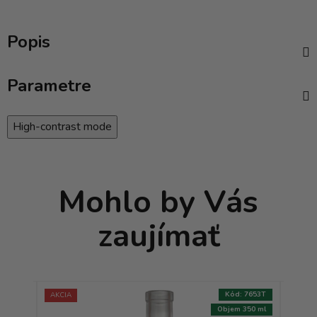
Popis
Parametre
High-contrast mode
Mohlo by Vás
zaujímať
:
1273T
Kód:
7653T
AKCIA
AKCIA
200 ml
Objem 350 ml