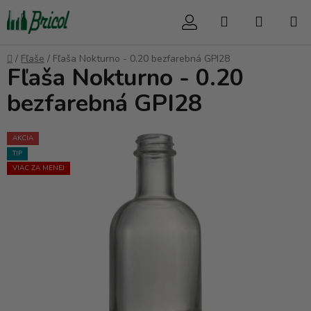
Prejsť
Hľadať
NÁKUP
na
obsah
KOŠÍK
Domov
/
Fľaše
/
Fľaša Nokturno - 0.20 bezfarebná GPI28
Fľaša Nokturno - 0.20
bezfarebná GPI28
AKCIA
TIP
VIAC ZA MENEJ