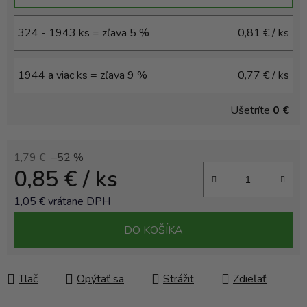
324 - 1943 ks = zľava 5 %
0,81 €
/ ks
1944 a viac ks = zľava 9 %
0,77 €
/ ks
Ušetríte
0 €
1,79 €
–52 %
0,85 €
/ ks
1,05 € vrátane DPH
Jednotková cena:
DO KOŠÍKA
Tlač
Opýtať sa
Strážiť
Zdieľať