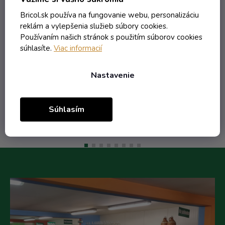
lístkom
Skladom
Bricol.sk používa na fungovanie webu, personalizáciu
reklám a vylepšenia služieb súbory cookies.
Používaním našich stránok s použitím súborov cookies
súhlasíte.
Viac informacií
5,18 € vrátane DPH
4,21 €
/ ks
Nastavenie
Do košíka
Súhlasím