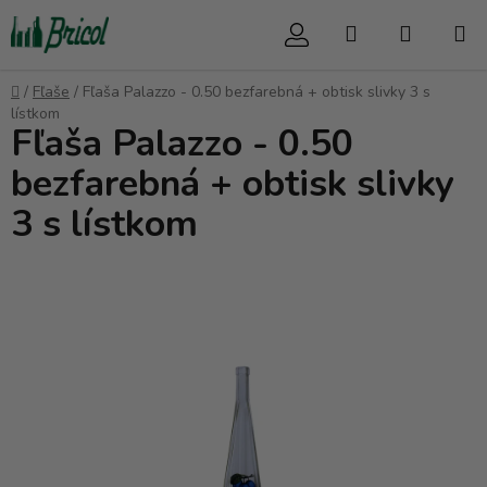
Prejsť
Hľadať
NÁKUP
na
obsah
KOŠÍK
Domov
/
Fľaše
/
Fľaša Palazzo - 0.50 bezfarebná + obtisk slivky 3 s
lístkom
Fľaša Palazzo - 0.50
bezfarebná + obtisk slivky
3 s lístkom