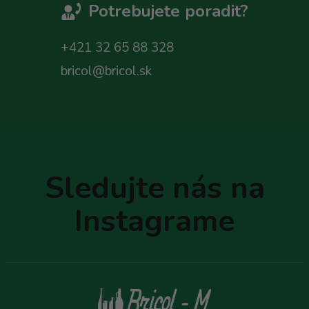
Potrebujete poradit?
+421 32 65 88 328
bricol@bricol.sk
Z
á
p
Sledujte nás na
ä
t
Instagrame
i
e