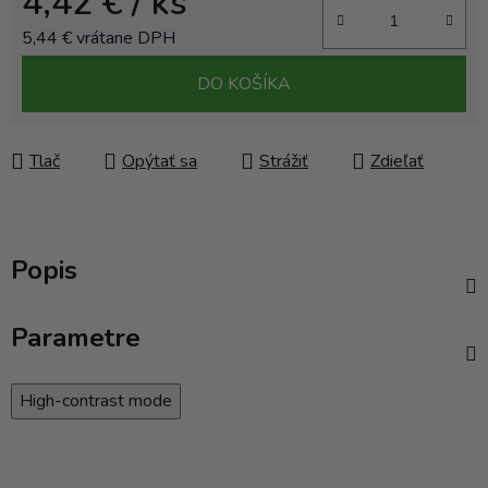
4,42 €
/ ks
5,44 € vrátane DPH
Jednotková cena:
DO KOŠÍKA
Tlač
Opýtať sa
Strážiť
Zdieľať
Popis
Parametre
High-contrast mode