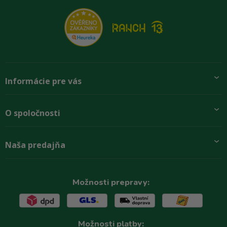
Informácie pre vás
Pridajte sa k nám
O spoločnosti
Preprava a platba
Obchodné podmienky
Aktuality
Naša predajňa
Rady zákazníkom
O firme
Paletové odbery so zľavou
Zastupenie značiek
Podmínky ochrany osobních údajů
Kontakty
Možnosti prepravy:
Možnosti platby: