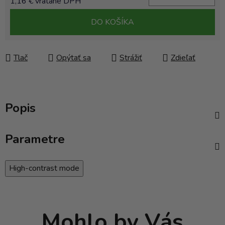
1,16 € vrátane DPH
Jednotková cena:
DO KOŠÍKA
Tlač
Opýtať sa
Strážiť
Zdieľať
Popis
Parametre
High-contrast mode
Mohlo by Vás