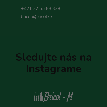
+421 32 65 88 328
bricol@bricol.sk
Z
á
p
Sledujte nás na
ä
t
Instagrame
i
e