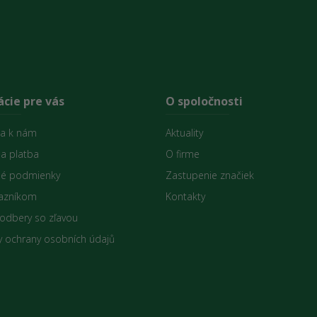
cie pre vás
O spoločnosti
sa k nám
Aktuality
 a platba
O firme
é podmienky
Zastupenie značiek
azníkom
Kontakty
 odbery so zľavou
 ochrany osobních údajů