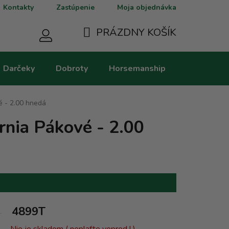
Kontakty
Zastúpenie
Moja objednávka
PRÁZDNY KOŠÍK
NÁKUPNÝ
Darčeky
Dobroty
Horsemanship
Kategorie
KOŠÍK
é - 2.00 hnedá
rnia Pákové - 2.00
4899T