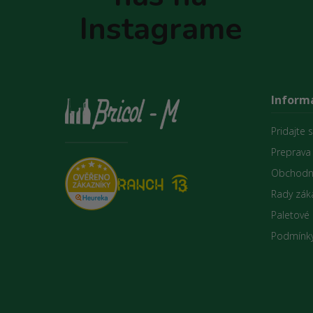
e
Instagrame
Informá
Pridajte 
Preprava
Obchodn
Rady zák
Paletové
Podmínky