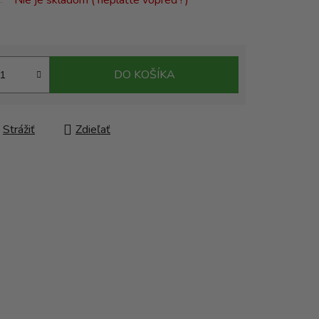
Nie je skladom ( neplaťte vopred ! )
DO KOŠÍKA
Strážiť
Zdieľať