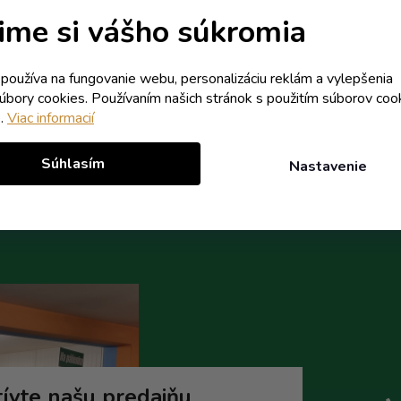
Skladom
Skladom
ime si vášho súkromia
0,53 € vrátane DPH
6,33 € vrátane DPH
0,43 €
5,15 €
/ ks
/ ks
k používa na fungovanie webu, personalizáciu reklám a vylepšenia
0,85 €
7,76 €
(-50%)
(-34%)
súbory cookies. Používaním našich stránok s použitím súborov coo
e.
Viac informacií
Do košíka
Do koší
Súhlasím
Nastavenie
ívte našu predajňu