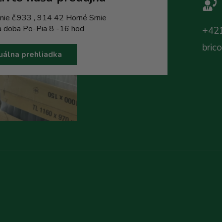
nie č.933 , 914 42 Horné Srnie
a doba Po-Pia 8 -16 hod
+421
bric
uálna prehliadka