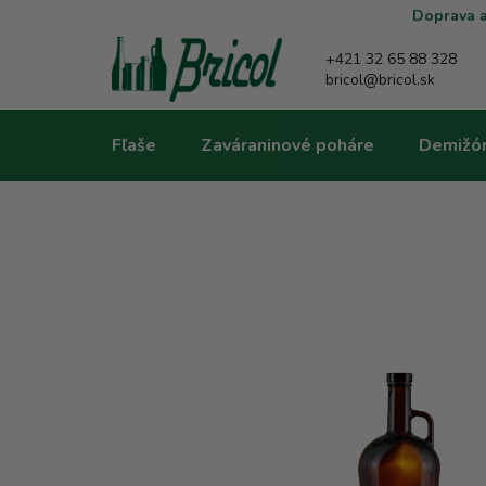
Prejsť
Doprava a
na
obsah
+421 32 65 88 328
bricol@bricol.sk
Fľaše
Zaváraninové poháre
Demižó