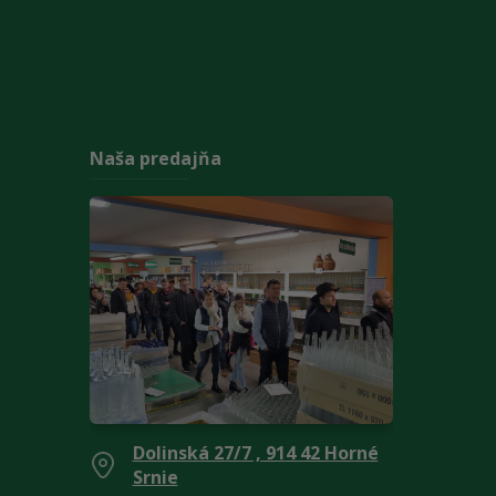
Naša predajňa
Dolinská 27/7 , 914 42 Horné
Srnie