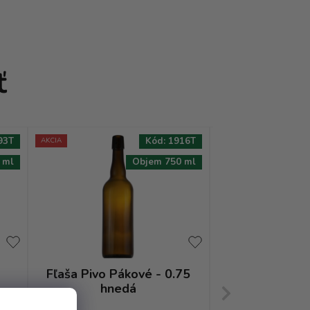
ť
93T
Kód:
1916T
AKCIA
AKCIA
 ml
Objem 750 ml
Fľaša Pivo Pákové - 0.75
Fľaša Pivo b
hnedá
a Kovania - 