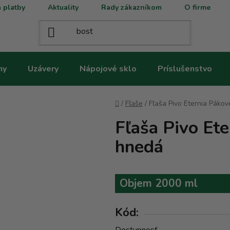
 platby
Aktuality
Rady zákazníkom
O firme
ny
Uzávery
Nápojové sklo
Príslušenstvo
Domov
/
Fľaše
/
Fľaša Pivo Eternia Pákov
Fľaša Pivo Ete
hnedá
Objem 2000 ml
Kód: