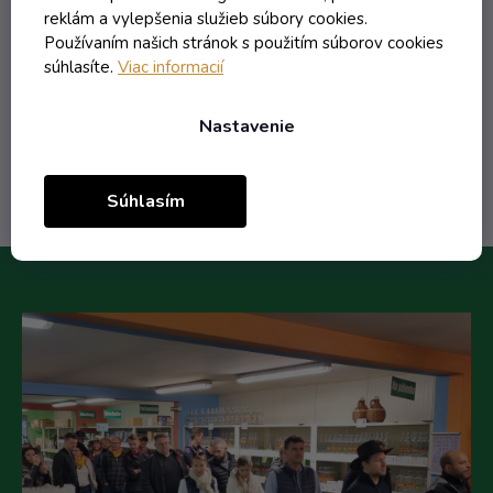
2,47 € vrátane DPH
reklám a vylepšenia služieb súbory cookies.
2,01 €
Používaním našich stránok s použitím súborov cookies
/ ks
súhlasíte.
Viac informacií
2,49 €
(-19%)
Nastavenie
Do košíka
Súhlasím