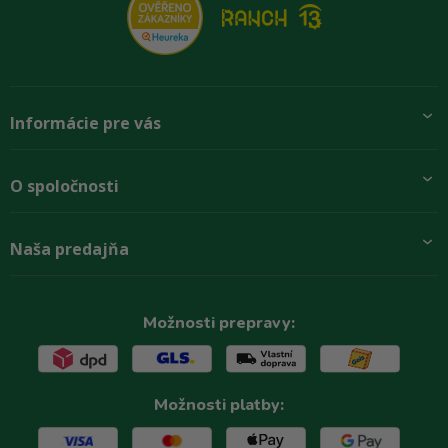
Informácie pre vás
Pridajte sa k nám
O spoločnosti
Preprava a platba
Obchodné podmienky
Aktuality
Naša predajňa
Rady zákazníkom
O firme
Paletové odbery so zľavou
Zastupenie značiek
Podmínky ochrany osobních údajů
Kontakty
Možnosti prepravy:
Možnosti platby: